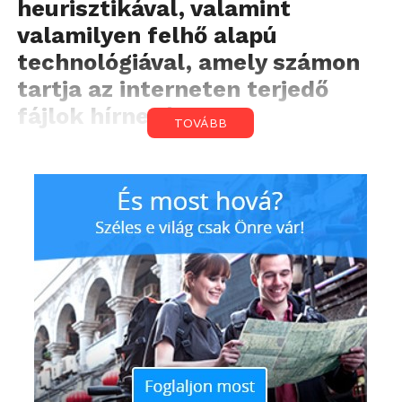
heurisztikával, valamint
valamilyen felhő alapú
technológiával, amely számon
tartja az interneten terjedő
fájlok hírnevét.
TOVÁBB
Az elmúlt év történései – például az, hogy a Petya és
a WannaCry kártevők régóta nem látott, világméretű
fertőzési hullámokat indítottak el – azonban azt
bizonyítják, hogy a hagyományos védelmi
technológiák nem mindig képesek felvenni a harcot
az új kártevőkkel.
A német G DATA ezért már évekkel ezelőtt olyan
technológiák fejlesztésébe kezdett, amelyek
túlmutatnak a hagyományos vírusvédelmen, és