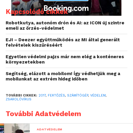
valamilyen komplex felügyeleti megoldással
megállítják a még ismeretlen és új kártevőket is. Az
Kapcsolódó cikkek
első ilyen megoldás a három évvel ezelőtt
Robotkutya, autonóm drón és AI: az ICON új szintre
bemutatott BankGuard technológia volt, amely a
emeli az őrzés-védelmet
böngészők felügyeletén keresztül állítja meg a banki
trójaiak működését. Ezt a sérülékenységvédelem
EJI – Deezer együttműködés az MI által generált
felvételek kiszűréséért
(exploit protection) követte, amely a memória
felügyeletével azt akadályozza meg, hogy a kártevők
Egyetlen védelmi pajzs már nem elég a konténeres
kihasználják a harmadik fél által gyártott
környezetekben
alkalmazások (például a Microsoft Word)
Segítség, elázott a mobilom! Így védhetjük meg a
sérülékenységeit.
mobilunkat az extrém hideg időben
Most pedig, többévnyi fejlesztés után, dedikált
TOVÁBBI CIKKEK:
2017
,
FERTŐZÉS
,
SZÁMÍTÓGÉP
,
VÉDELEM
,
zsarolásvédelmi modul került az összes windowsos
ZSAROLÓVÍRUS
G DATA-termékbe. Ez a technológia azt monitorozza,
hogy a számítógépen tárolt fájlokat akarja-e
További Adatvédelem
tömegesen megváltoztatni bármilyen külső
alkalmazás. Ha ilyet tapasztal, a védelem azonnal
ADATVÉDELEM