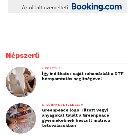
Népszerű
LIFESTYLE
Így indíthatsz saját ruhamárkát a DTF
bérnyomtatás segítségével
E-KÖRNYEZETVÉDELEM
Greenpeace logo Tiltott vegyi
anyagokat talált a Greenpeace
gyermekeknek készült matrica
tetoválásokban