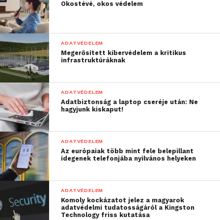
leállítja a hozzá tartozó folyamatokat, és minderről
Okostévé, okos védelem
értesíti a felhasználót. A technológia különlegessége
pedig, hogy a dedikált zsarolásvédelmi modul
teljesen kikapcsolt víruspajzs mellett is működik, és
ADATVÉDELEM
nem kell hozzá internetkapcsolat vagy felhő alapú
Megerősített kibervédelem a kritikus
infrastruktúráknak
adatbázis sem
Spora zsarolóvírus G DATA
ADATVÉDELEM
zsarolásvédelem mellett:
Adatbiztonság a laptop cseréje után: Ne
hagyjunk kiskaput!
ADATVÉDELEM
Az európaiak több mint fele belepillant
idegenek telefonjába nyilvános helyeken
ADATVÉDELEM
Komoly kockázatot jelez a magyarok
adatvédelmi tudatosságáról a Kingston
Technology friss kutatása