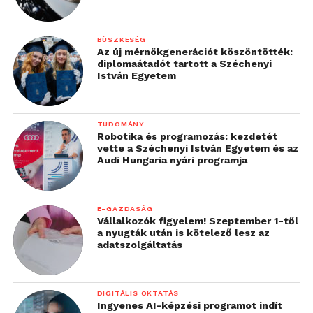
BÜSZKESÉG
Az új mérnökgenerációt köszöntötték:
diplomaátadót tartott a Széchenyi
István Egyetem
TUDOMÁNY
Robotika és programozás: kezdetét
vette a Széchenyi István Egyetem és az
Audi Hungaria nyári programja
E-GAZDASÁG
Vállalkozók figyelem! Szeptember 1-től
a nyugták után is kötelező lesz az
adatszolgáltatás
DIGITÁLIS OKTATÁS
Ingyenes AI-képzési programot indít