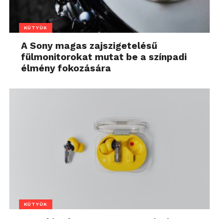
KÜTYÜK
A Sony magas zajszigetelésű
fülmonitorokat mutat be a színpadi
élmény fokozására
KÜTYÜK