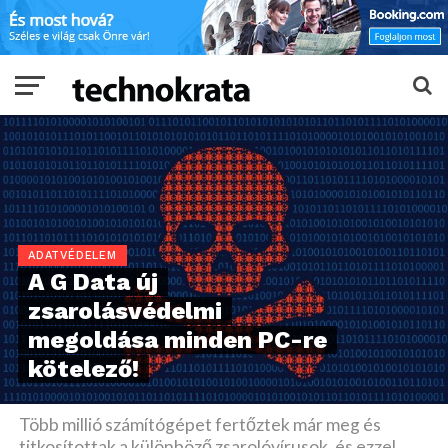
ADATVÉDELEM
A G Data új
zsarolásvédelmi
megoldása minden PC-re
kötelező!
Több millió számítógépet fertőztek már meg és
titkosítottak a különböző zsarolóvírusok, és ezzel