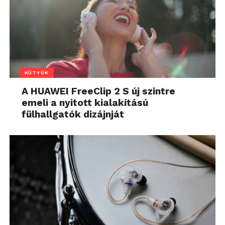
KÜTYÜK
A HUAWEI FreeClip 2 S új szintre
emeli a nyitott kialakítású
fülhallgatók dizájnját