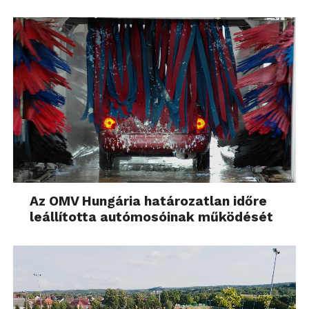
Az OMV Hungária határozatlan időre
leállította autómosóinak működését