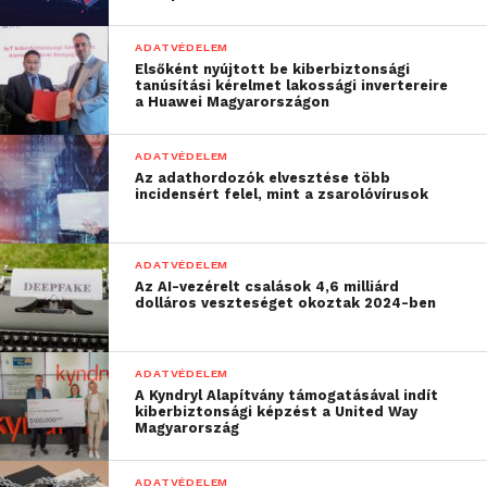
ADATVÉDELEM
Elsőként nyújtott be kiberbiztonsági
tanúsítási kérelmet lakossági invertereire
a Huawei Magyarországon
ADATVÉDELEM
Az adathordozók elvesztése több
incidensért felel, mint a zsarolóvírusok
ADATVÉDELEM
Az AI-vezérelt csalások 4,6 milliárd
dolláros veszteséget okoztak 2024-ben
ADATVÉDELEM
A Kyndryl Alapítvány támogatásával indít
kiberbiztonsági képzést a United Way
Magyarország
ADATVÉDELEM