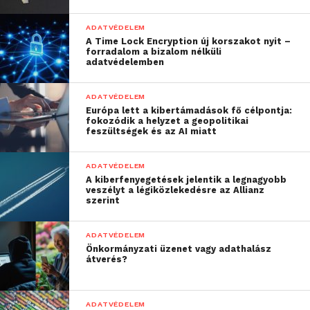
ADATVÉDELEM
A Time Lock Encryption új korszakot nyit –
forradalom a bizalom nélküli
adatvédelemben
ADATVÉDELEM
Európa lett a kibertámadások fő célpontja:
fokozódik a helyzet a geopolitikai
feszültségek és az AI miatt
ADATVÉDELEM
A kiberfenyegetések jelentik a legnagyobb
veszélyt a légiközlekedésre az Allianz
szerint
ADATVÉDELEM
Önkormányzati üzenet vagy adathalász
átverés?
ADATVÉDELEM