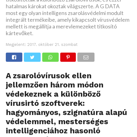
hatalmas károkat okoztak világszerte. A G DATA
most egy olyan intelligens zsarolásvédelmi modult
integrált termékeibe, amely kikapcsolt vírusvédelem
mellett is megállítja a merevlemezeket titkosító
kártevőket.
Megjelent:
2017. október 21. szombat
A zsarolóvírusok ellen
jellemzően három módon
védekeznek a különböző
vírusirtó szoftverek:
hagyományos, szignatúra alapú
védelemmel, mesterséges
intelligenciához hasonló