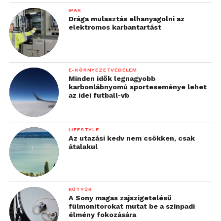
IPAR
Drága mulasztás elhanyagolni az
elektromos karbantartást
E-KÖRNYEZETVÉDELEM
Minden idők legnagyobb
karbonlábnyomú sporteseménye lehet
az idei futball-vb
LIFESTYLE
Az utazási kedv nem csökken, csak
átalakul
KÜTYÜK
A Sony magas zajszigetelésű
fülmonitorokat mutat be a színpadi
élmény fokozására