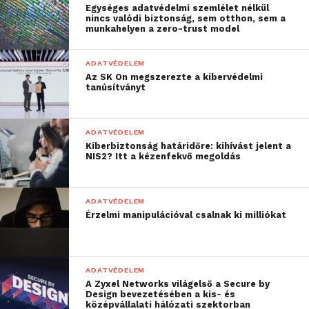
Egységes adatvédelmi szemlélet nélkül
nincs valódi biztonság, sem otthon, sem a
munkahelyen a zero-trust model
ADATVÉDELEM
Az SK On megszerezte a kibervédelmi
A német cég a fejlesztéstől azt várja, hogy az képes
tanúsítványt
lesz megállítani a jövőben felbukkanó
zsarolóvírusokat is. A héten bemutatott új vállalati
ADATVÉDELEM
termékek már tartalmazzák a zsarolásvédelmi
Kiberbiztonság határidőre: kihívást jelent a
technológiát, amely egyébként a lakossági
NIS2? Itt a kézenfekvő megoldás
verziókban már egy ideje elérhető, így széles körben
tesztelésre került és kipróbált. A G DATA
ADATVÉDELEM
vírusvédelmét Magyarországon számos egyetem és
Érzelmi manipulációval csalnak ki milliókat
főiskola, valamint állami szervezet használja.
ADATVÉDELEM
A Zyxel Networks világelső a Secure by
Design bevezetésében a kis- és
középvállalati hálózati szektorban