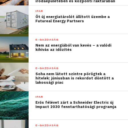
irodaépületében és központi raktárában
elérhető lesz.
IPAR
Öt új energiatárolót állított üzembe a
Futureal Energy Partners
E-GAZDASÁG
Nem az energiából van kevés – a valódi
kihívás az időzítés
E-GAZDASÁG
Soha nem látott szintre pörögtek a
hitelek: júniusban is rekordot döntött a
lakossági piac
IPAR
Mindene a csendes
Erős félévet zárt a Schneider Electric új
Impact 2030 fenntarthatósági programja
energiahatékonyság
Az energiahatékonyságra és a csendes működésre
E-GAZDASÁG