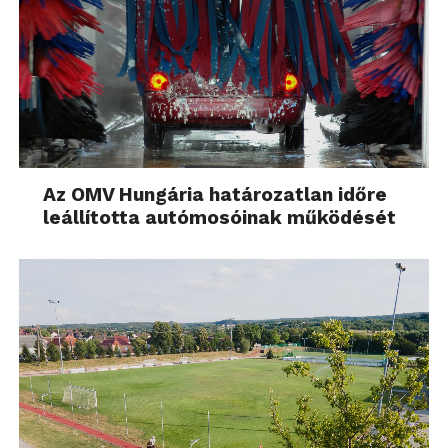
Az OMV Hungária határozatlan időre
leállította autómosóinak működését