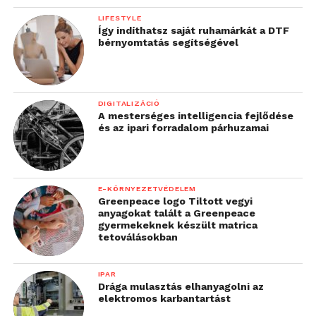
LIFESTYLE
Így indíthatsz saját ruhamárkát a DTF
bérnyomtatás segítségével
DIGITALIZÁCIÓ
A mesterséges intelligencia fejlődése
és az ipari forradalom párhuzamai
E-KÖRNYEZETVÉDELEM
Greenpeace logo Tiltott vegyi
anyagokat talált a Greenpeace
gyermekeknek készült matrica
tetoválásokban
IPAR
Drága mulasztás elhanyagolni az
elektromos karbantartást