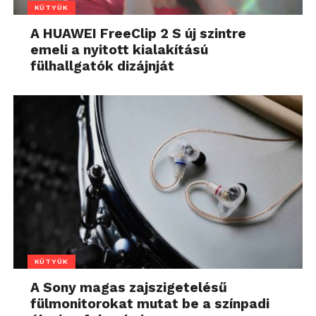
KÜTYÜK
A HUAWEI FreeClip 2 S új szintre
emeli a nyitott kialakítású
fülhallgatók dizájnját
KÜTYÜK
A Sony magas zajszigetelésű
fülmonitorokat mutat be a színpadi