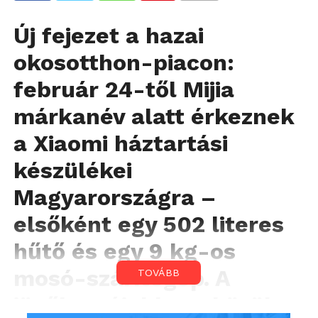
Új fejezet a hazai
okosotthon-piacon:
február 24-től Mijia
márkanév alatt érkeznek
a Xiaomi háztartási
készülékei
Magyarországra –
elsőként egy 502 literes
hűtő és egy 9 kg-os
mosó-szárítógép. A
TOVÁBB
jövőben újabb eszközök