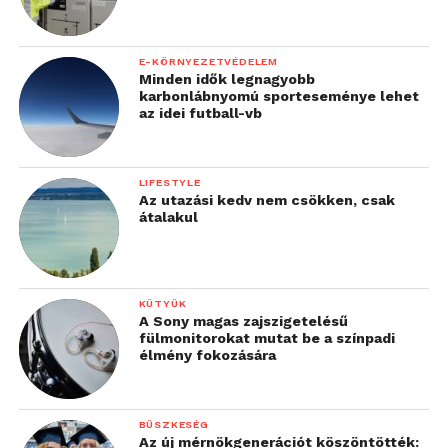
E-KÖRNYEZETVÉDELEM
Minden idők legnagyobb
karbonlábnyomú sporteseménye lehet
az idei futball-vb
LIFESTYLE
Az utazási kedv nem csökken, csak
átalakul
KÜTYÜK
A Sony magas zajszigetelésű
fülmonitorokat mutat be a színpadi
élmény fokozására
BÜSZKESÉG
Az új mérnökgenerációt köszöntötték: