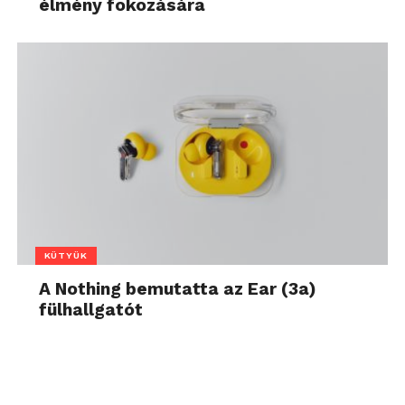
élmény fokozására
KÜTYÜK
A Nothing bemutatta az Ear (3a)
fülhallgatót