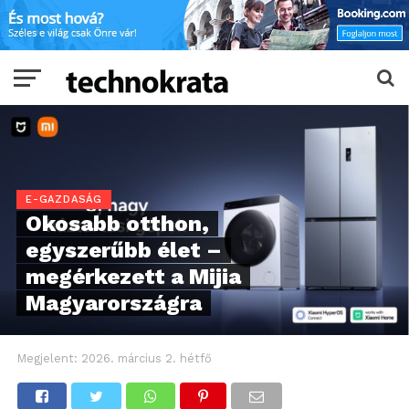
E-GAZDASÁG
Okosabb otthon,
egyszerűbb élet –
megérkezett a Mijia
Magyarországra
Megjelent:
2026. március 2. hétfő