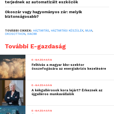
terjednek az automatizált eszközök
már megszokhattak. A jövőben minden új
okosotthon termék Mijia márkanév alatt kerül a
Okoszár vagy hagyományos zár: melyik
biztonságosabb?
magyar online és offline boltokba.
TOVÁBBI CIKKEK:
HÁZTARTÁS
,
HÁZTARTÁSI KÉSZÜLÉK
,
MIJIA
,
OKOSOTTHON
,
XIAOMI
További E-gazdaság
E-GAZDASÁG
Felhívás a magyar kkv-szektor
összefogására az energiakrízis kezelésére
E-GAZDASÁG
A kékgallérosok kora lejárt? Érkeznek az
Többzónás tárolás, csendes
újgalléros munkavállalók
működés
Az intelligens életmódra tervezett Mijia Cross Door
E-GAZDASÁG