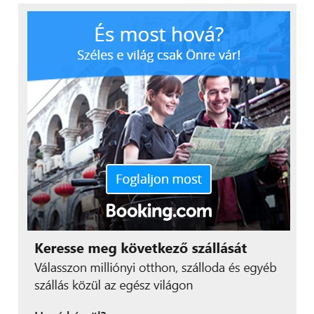
is vezérelhetők.
Drevenyák Dávid, a Xiaomi Magyarország PR
managere a hazai piaci bevezetéssel kapcsolatban
elmondta: “A Mijia márka magyarországi
megjelenése a Xiaomi egyik legjelentősebb hazai
lépése az elmúlt évek során. Ezzel nem csupán két
új terméket hozunk el a magyar vásárlóknak, hanem
egy teljes okosotthon-platformot nyitunk meg
előttük – azt az ökoszisztémát, amelyet világszerte
már milliók használnak. Ez azonban csak a kezdet:
az elkövetkező időszakban folyamatosan bővítjük
majd a Mijia kínálatot a hazai piacon.”
További friss híreket talál a
Technokrata
főoldalán!
Csatlakozzon hozzánk a
Facebookon
is!