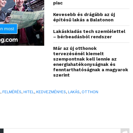
piac
Kevesebb és drágább az új
építésű lakás a Balatonon
Lakáskiadás tech szemlélettel
– bérbeadásból rendszer
Már az új otthonok
tervezésénél kiemelt
szempontnak kell lennie az
energiahatékonyságnak és
fenntarthatóságnak a magyarok
szerint
K
,
FELMÉRÉS
,
HITEL
,
KEDVEZMÉNYES
,
LAKÁS
,
OTTHON