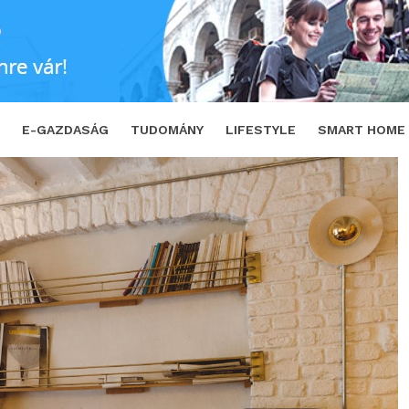
ezményes hitel
SHARE
TWEET
E-GAZDASÁG
TUDOMÁNY
LIFESTYLE
SMART HOME