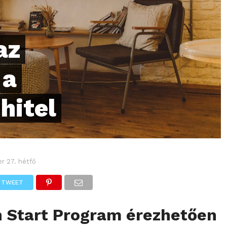
az
 a
hitel
r 27. hétfő
TWEET
n Start Program érezhetően