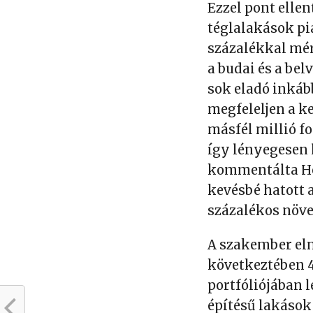
Ezzel pont elle
téglalakások pi
százalékkal mér
a budai és a be
sok eladó inkáb
megfeleljen a k
másfél millió f
így lényegesen l
kommentálta Hei
kevésbé hatott a
százalékos növe
A szakember el
következtében 4
portfóliójában 
építésű lakások