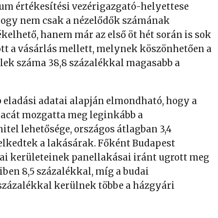
um értékesítési vezérigazgató-helyettese
hogy nem csak a nézelődők számának
kelhető, hanem már az első öt hét során is sok
tt a vásárlás mellett, melynek köszönhetően a
elek száma 38,8 százalékkal magasabb a
 eladási adatai alapján elmondható, hogy a
iacát mozgatta meg leginkább a
tel lehetősége, országos átlagban 3,4
lkedtek a lakásárak. Főként Budapest
dai kerületeinek panellakásai iránt ugrott meg
biben 8,5 százalékkal, míg a budai
százalékkal kerülnek többe a házgyári