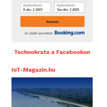
Technokrata a Facebookon
IoT-Magazin.hu