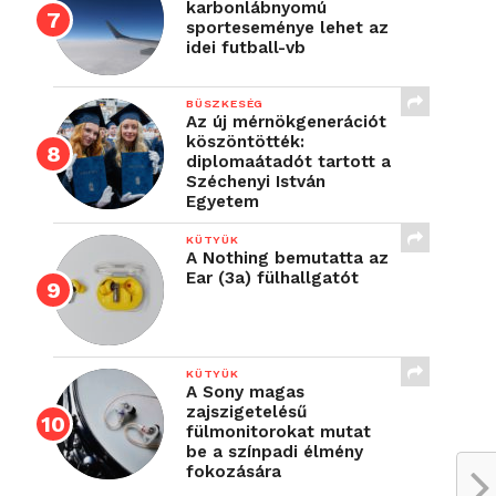
karbonlábnyomú
sporteseménye lehet az
idei futball-vb
BÜSZKESÉG
Az új mérnökgenerációt
köszöntötték:
diplomaátadót tartott a
Széchenyi István
Egyetem
KÜTYÜK
A Nothing bemutatta az
Ear (3a) fülhallgatót
KÜTYÜK
A Sony magas
zajszigetelésű
fülmonitorokat mutat
be a színpadi élmény
fokozására