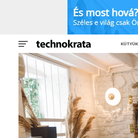
Megbolygatta az ingatlanpiacot a kedv
KÜTYÜK