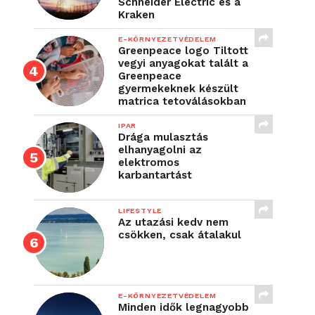
Schneider Electric és a
Kraken
E-KÖRNYEZETVÉDELEM
Greenpeace logo Tiltott
vegyi anyagokat talált a
Greenpeace
gyermekeknek készült
matrica tetoválásokban
IPAR
Drága mulasztás
elhanyagolni az
elektromos
karbantartást
LIFESTYLE
Az utazási kedv nem
csökken, csak átalakul
E-KÖRNYEZETVÉDELEM
Minden idők legnagyobb