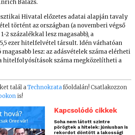
inrich Balázs.
sztikai Hivatal előzetes adatai alapján tavaly
vétel történt az országban (a novemberi végső
1-2 százalékkal lesz magasabb), a
,5 ezer hitelfelvétel társult. Idén várhatóan
magasabb lesz: az adásvételek száma elérheti
 a hitelfolyósítások száma megközelítheti a
ket talál a
Technokrata
főoldalán! Csatlakozzon
ookon
is!
Kapcsolódó cikkek
Soha nem látott szintre
pörögtek a hitelek: júniusban is
rekordot döntött a lakossági