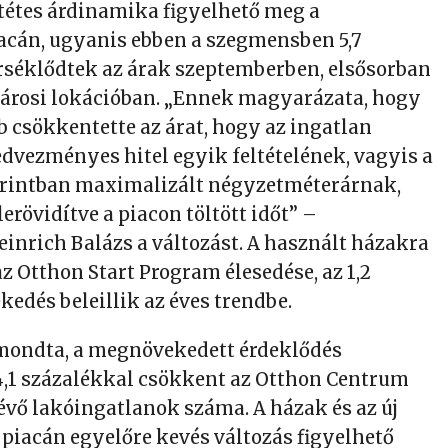
ntétes árdinamika figyelhető meg a
acán, ugyanis ebben a szegmensben 5,7
séklődtek az árak szeptemberben, elsősorban
lvárosi lokációban. „Ennek magyarázata, hogy
b csökkentette az árat, hogy az ingatlan
edvezményes hitel egyik feltételének, vagyis a
orintban maximalizált négyzetméterárnak,
erövidítve a piacon töltött időt” –
nrich Balázs a változást. A használt házakra
z Otthon Start Program élesedése, az 1,2
kedés beleillik az éves trendbe.
mondta, a megnövekedett érdeklődés
,1 százalékkal csökkent az Otthon Centrum
lévő lakóingatlanok száma. A házak és az új
 piacán egyelőre kevés változás figyelhető