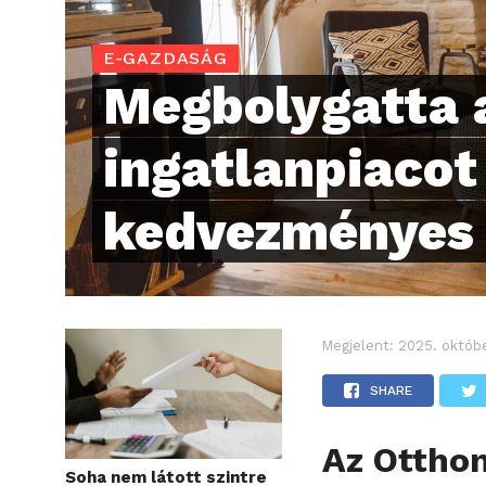
E-GAZDASÁG
Megbolygatta 
ingatlanpiacot
kedvezményes 
Megjelent:
2025. októbe
SHARE
Az Ottho
Soha nem látott szintre