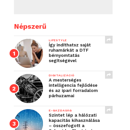
Népszerű
LIFESTYLE
Így indíthatsz saját
ruhamárkát a DTF
bérnyomtatás
segítségével
DIGITALIZÁCIÓ
A mesterséges
intelligencia fejlődése
és az ipari forradalom
párhuzamai
E-GAZDASÁG
Szintet lép a hálózati
kapacitás kihasználása
– összefogott a