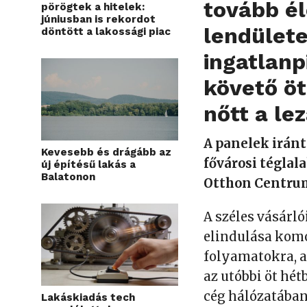
tovább él
pörögtek a hitelek:
júniusban is rekordot
lendület
döntött a lakossági piac
ingatlanp
követő öt
nőtt a le
A panelek iránt
Kevesebb és drágább az
fővárosi tégla
új építésű lakás a
Balatonon
Otthon Centrum
A széles vásárló
elindulása komo
folyamatokra, a
az utóbbi öt hét
cég hálózatában
Lakáskiadás tech