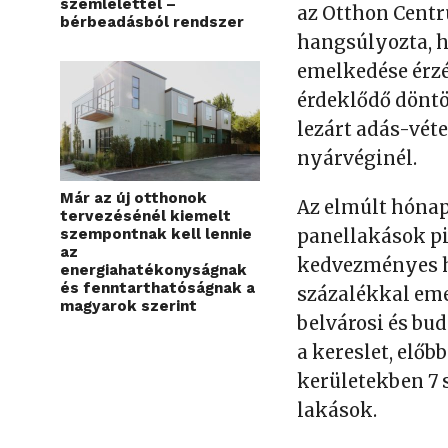
szemlélettel –
az Otthon Centr
bérbeadásból rendszer
hangsúlyozta, 
emelkedése érzé
érdeklődő döntö
lezárt adás-vét
nyárvéginél.
Már az új otthonok
Az elmúlt hónap
tervezésénél kiemelt
szempontnak kell lennie
panellakások p
az
kedvezményes hi
energiahatékonyságnak
és fenntarthatóságnak a
százalékkal eme
magyarok szerint
belvárosi és bu
a kereslet, előb
kerületekben 7 
lakások.