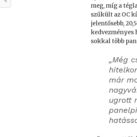
meg, míg a tégl
szűkült az OC k
jelentősebb, 20,
kedvezményes hi
sokkal több pane
„Még cs
hitelko
már mos
nagyvár
ugrott 
panelp
hatáss