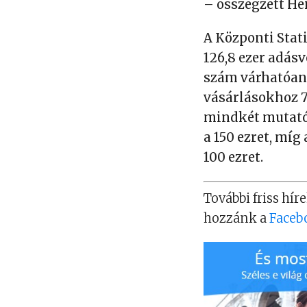
– összegzett He
A Központi Stati
126,8 ezer adás
szám várhatóan 
vásárlásokhoz 75
mindkét mutató 
a 150 ezret, míg
100 ezret.
További friss híre
hozzánk a
Faceb