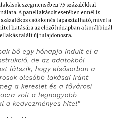
alakások szegmensében 7,5 százalékkal
ínálata. A panellakások esetében ennél is
5 százalékos csökkenés tapasztalható, mivel a
tel hatására az előző hónapban a korábbinál
llakás talált új tulajdonosra.
ak bő egy hónapja indult el a
nstrukció, de az adatokból
t látszik, hogy elsősorban a
osok olcsóbb lakásai iránt
meg a kereslet és a fővárosi
iacra volt a legnagyobb
al a kedvezményes hitel”