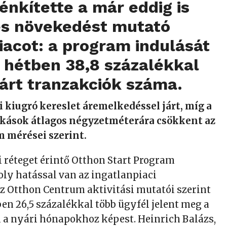
énkítette a már eddig is
es növekedést mutató
iacot: a program indulását
 hétben 38,8 százalékkal
zárt tranzakciók száma.
i kiugró kereslet áremelkedéssel járt, míg a
lakások átlagos négyzetméterára csökkent az
 mérései szerint.
i réteget érintő Otthon Start Program
ly hatással van az ingatlanpiaci
z Otthon Centrum aktivitási mutatói szerint
ben 26,5 százalékkal több ügyfél jelent meg a
 a nyári hónapokhoz képest. Heinrich Balázs,