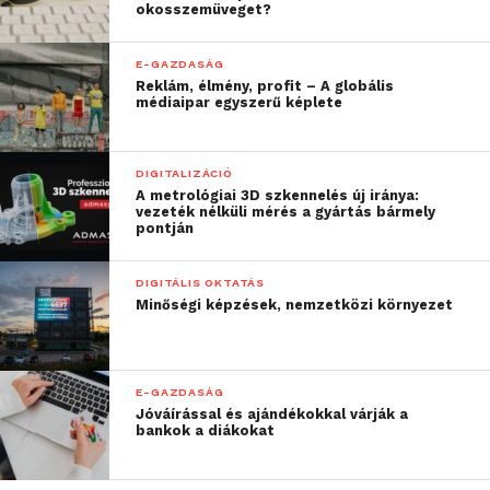
okosszemüveget?
E-GAZDASÁG
Reklám, élmény, profit – A globális
médiaipar egyszerű képlete
DIGITALIZÁCIÓ
A metrológiai 3D szkennelés új iránya:
vezeték nélküli mérés a gyártás bármely
pontján
DIGITÁLIS OKTATÁS
Minőségi képzések, nemzetközi környezet
E-GAZDASÁG
Jóváírással és ajándékokkal várják a
bankok a diákokat