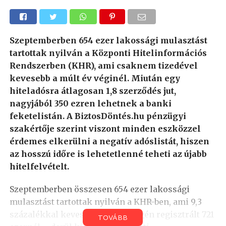
Szeptemberben 654 ezer lakossági mulasztást
tartottak nyilván a Központi Hitelinformációs
Rendszerben (KHR), ami csaknem tizedével
kevesebb a múlt év véginél. Miután egy
hiteladósra átlagosan 1,8 szerződés jut,
nagyjából 350 ezren lehetnek a banki
feketelistán. A BiztosDöntés.hu pénzügyi
szakértője szerint viszont minden eszközzel
érdemes elkerülni a negatív adóslistát, hiszen
az hosszú időre is lehetetlenné teheti az újabb
hitelfelvételt.
Szeptemberben összesen 654 ezer lakossági
mulasztást tartottak nyilván a KHR-ben, ami 9,3
százalékkal kevesebb a 2024. végén regisztrált 721
TOVÁBB