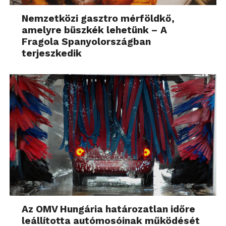
Nemzetközi gasztro mérföldkő,
amelyre büszkék lehetünk – A
Fragola Spanyolországban
terjeszkedik
Az OMV Hungária határozatlan időre
leállította autómosóinak működését