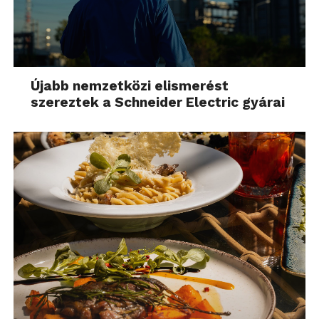
Újabb nemzetközi elismerést
szereztek a Schneider Electric gyárai