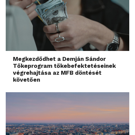
Megkezdődhet a Demján Sándor
Tőkeprogram tőkebefektetéseinek
végrehajtása az MFB döntését
követően