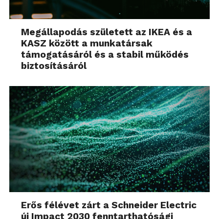
Megállapodás született az IKEA és a
KASZ között a munkatársak
támogatásáról és a stabil működés
biztosításáról
Erős félévet zárt a Schneider Electric
új Impact 2030 fenntarthatósági