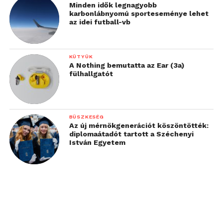
Minden idők legnagyobb
karbonlábnyomú sporteseménye lehet
az idei futball-vb
KÜTYÜK
A Nothing bemutatta az Ear (3a)
fülhallgatót
BÜSZKESÉG
Az új mérnökgenerációt köszöntötték:
diplomaátadót tartott a Széchenyi
István Egyetem