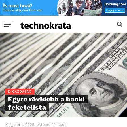
E-GAZDASÁG
Egyre rövidebb a banki
feketelista
Megjelent:
2025. október 14. kedd