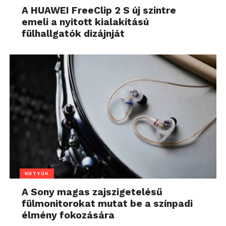
A HUAWEI FreeClip 2 S új szintre
emeli a nyitott kialakítású
fülhallgatók dizájnját
KÜTYÜK
A Sony magas zajszigetelésű
fülmonitorokat mutat be a színpadi
élmény fokozására