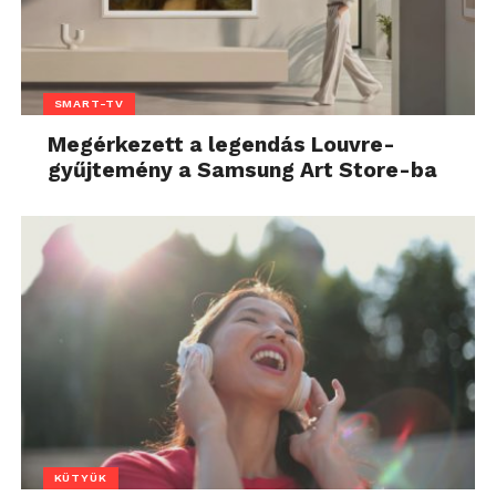
SMART-TV
Megérkezett a legendás Louvre-
gyűjtemény a Samsung Art Store-ba
KÜTYÜK