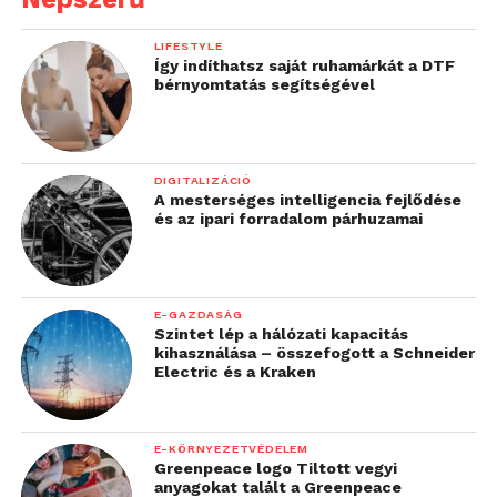
LIFESTYLE
Így indíthatsz saját ruhamárkát a DTF
bérnyomtatás segítségével
DIGITALIZÁCIÓ
A mesterséges intelligencia fejlődése
és az ipari forradalom párhuzamai
E-GAZDASÁG
Szintet lép a hálózati kapacitás
kihasználása – összefogott a Schneider
Electric és a Kraken
E-KÖRNYEZETVÉDELEM
Greenpeace logo Tiltott vegyi
anyagokat talált a Greenpeace