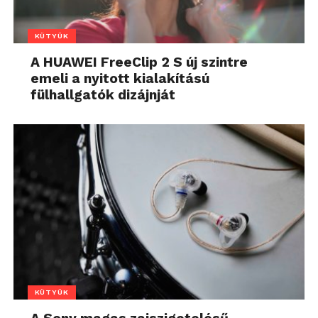
KÜTYÜK
A HUAWEI FreeClip 2 S új szintre
emeli a nyitott kialakítású
fülhallgatók dizájnját
KÜTYÜK