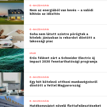
A szerverbérlés során a választásod nemcsak a
E-GAZDASÁG
jelenlegi szükségleteket, de a jövőbeni tervezési
Nem az energiából van kevés – a valódi
lehetőségeket is befolyásolja. Ne feledd, hogy a
kihívás az időzítés
Datatrans által kínált megoldások lehetővé teszik,
hogy az igényeidhez igazodj, és folyamatosan
E-GAZDASÁG
növekedj a piacon. Te melyik megoldást választanád
Soha nem látott szintre pörögtek a
a jövőd érdekében?
hitelek: júniusban is rekordot döntött a
lakossági piac
További friss híreket talál a
Technokrata
főoldalán!
IPAR
Csatlakozzon hozzánk a
Facebookon
is!
Erős félévet zárt a Schneider Electric új
Impact 2030 fenntarthatósági programja
E-GAZDASÁG
Egy hét kötelező otthoni munkavégzésről
döntött a Yettel Magyarország
E-GAZDASÁG
Hatékonyságot növelő flottafejlesztéseket