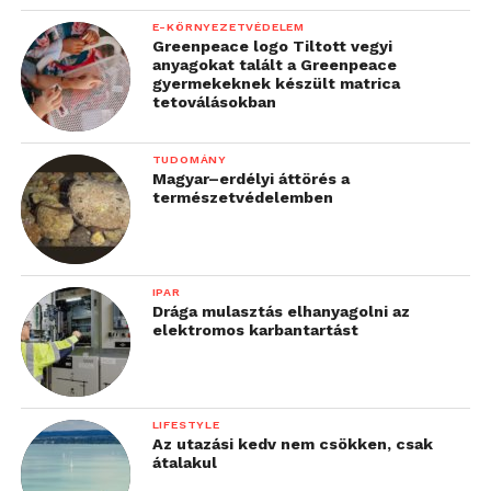
E-KÖRNYEZETVÉDELEM
Greenpeace logo Tiltott vegyi
anyagokat talált a Greenpeace
gyermekeknek készült matrica
tetoválásokban
TUDOMÁNY
Magyar–erdélyi áttörés a
természetvédelemben
IPAR
Drága mulasztás elhanyagolni az
elektromos karbantartást
LIFESTYLE
Az utazási kedv nem csökken, csak
átalakul