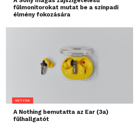
A Sony magas zajszigetelésű
fülmonitorokat mutat be a színpadi
élmény fokozására
KÜTYÜK
A Nothing bemutatta az Ear (3a)
fülhallgatót