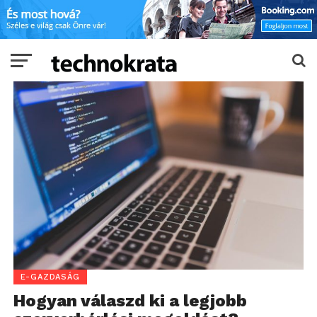
E-GAZDASÁG
Hogyan válaszd ki a legjobb