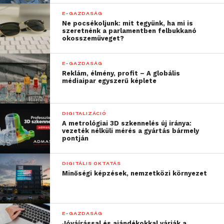
E-GAZDASÁG
Ne pocsékoljunk: mit tegyünk, ha mi is
szeretnénk a parlamentben felbukkanó
okosszemüveget?
E-GAZDASÁG
Reklám, élmény, profit – A globális
médiaipar egyszerű képlete
DIGITALIZÁCIÓ
A metrológiai 3D szkennelés új iránya:
vezeték nélküli mérés a gyártás bármely
pontján
DIGITÁLIS OKTATÁS
Minőségi képzések, nemzetközi környezet
E-GAZDASÁG
Jóváírással és ajándékokkal várják a