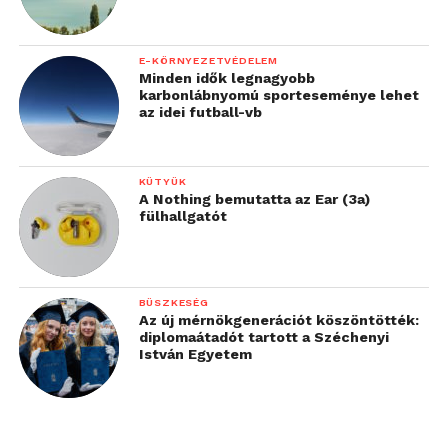
E-KÖRNYEZETVÉDELEM
Minden idők legnagyobb
karbonlábnyomú sporteseménye lehet
az idei futball-vb
KÜTYÜK
A Nothing bemutatta az Ear (3a)
fülhallgatót
BÜSZKESÉG
Az új mérnökgenerációt köszöntötték:
diplomaátadót tartott a Széchenyi
István Egyetem