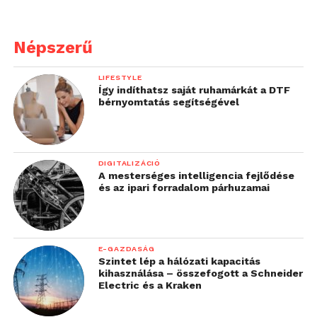
Népszerű
LIFESTYLE
Így indíthatsz saját ruhamárkát a DTF
bérnyomtatás segítségével
DIGITALIZÁCIÓ
A mesterséges intelligencia fejlődése
és az ipari forradalom párhuzamai
E-GAZDASÁG
Szintet lép a hálózati kapacitás
kihasználása – összefogott a Schneider
Electric és a Kraken