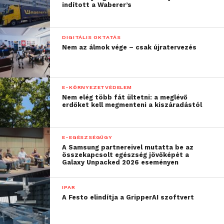
indított a Waberer’s
DIGITÁLIS OKTATÁS
Nem az álmok vége – csak újratervezés
E-KÖRNYEZETVÉDELEM
Nem elég több fát ültetni: a meglévő
erdőket kell megmenteni a kiszáradástól
E-EGÉSZSÉGÜGY
A Samsung partnereivel mutatta be az
összekapcsolt egészség jövőképét a
Galaxy Unpacked 2026 eseményen
IPAR
A Festo elindítja a GripperAI szoftvert