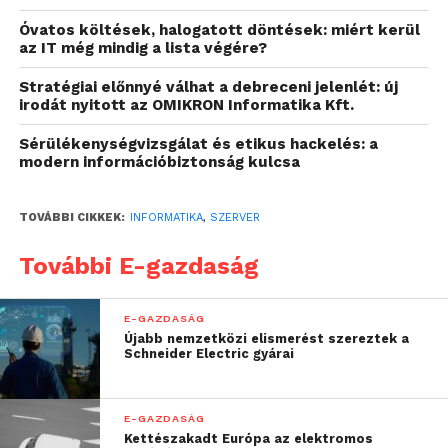
Fontos szempont a
Óvatos költések, halogatott döntések: miért kerül
az IT még mindig a lista végére?
megbízhatóság és biztonság
Stratégiai előnnyé válhat a debreceni jelenlét: új
A szerverek üzemeltetése nem merül ki abban, hogy
irodát nyitott az OMIKRON Informatika Kft.
egyszer beállítod és minden magától működik. A
Sérülékenységvizsgálat és etikus hackelés: a
biztonság és a folyamatos működés biztosítása
modern információbiztonság kulcsa
érdekében rendszeres karbantartásra és szoftveres
frissítésekre van szükség. Gondolj csak bele, mennyi
TOVÁBBI CIKKEK:
INFORMATIKA
,
SZERVER
munkaeszköz érintett lehet, ha egy váratlan leállás
történik? Az elavult szoftverek biztonsági
További E-gazdaság
kockázatokat rejthetnek magukban, és az
üzemeltetők feladata ezek minimalizálása.
E-GAZDASÁG
Újabb nemzetközi elismerést szereztek a
A szerverbérlés során fontos, hogy a választott
Schneider Electric gyárai
szolgáltató támogassa az üzemeltetési folyamatokat,
ezzel elkerülve a leállásokat és az adatvesztést.
E-GAZDASÁG
Ügyfélszolgálat és
Kettészakadt Európa az elektromos