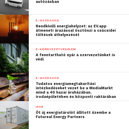
autózásban
támogatás
Nem elég, ha egy szolgáltatás megbízható, az is
E-GAZDASÁG
Rendkívüli energiahelyzet: az EV.app
fontos, hogy gyors és hatékony ügyfélszolgálati
átmeneti árazással ösztönzi a csúcsidei
támogatás álljon rendelkezésre. A Datatrans
töltések áthelyezését
munkatársai készen állnak, hogy segítsenek
bármilyen technikai kérdésben, valamint támogatást
E-KÖRNYEZETVÉDELEM
A fenntartható nyár a szervezetünket is
nyújtsanak a rendszerek telepítésében és
védi
karbantartásában.
Vajon hogyan járulhat hozzá a megfelelő támogatás
E-GAZDASÁG
a céged mindennapi működéséhez? Egy jól
Tudatos energiamegtakarítási
intézkedéseket vezet be a MediaMarkt
szervezett szolgáltatás segíthet abban, hogy a
mind a 40 hazai áruházában,
irodaépületében és központi raktárában
figyelmedet arra tudd összpontosítani, ami valóban
fontos a vállalkozásod számára.
IPAR
Öt új energiatárolót állított üzembe a
Gondolkodj hosszú távon
Futureal Energy Partners