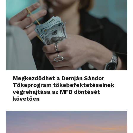
Megkezdődhet a Demján Sándor
Tőkeprogram tőkebefektetéseinek
végrehajtása az MFB döntését
követően