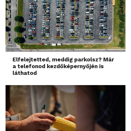
Elfelejtetted, meddig parkolsz? Már
a telefonod kezdőképernyőjén is
láthatod