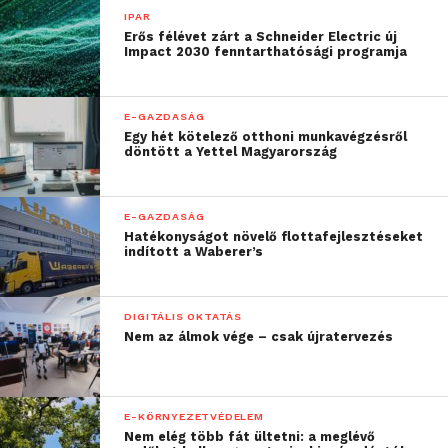
IPAR
Erős félévet zárt a Schneider Electric új
Impact 2030 fenntarthatósági programja
E-GAZDASÁG
Egy hét kötelező otthoni munkavégzésről
döntött a Yettel Magyarország
E-GAZDASÁG
Hatékonyságot növelő flottafejlesztéseket
indított a Waberer’s
DIGITÁLIS OKTATÁS
Nem az álmok vége – csak újratervezés
E-KÖRNYEZETVÉDELEM
Nem elég több fát ültetni: a meglévő