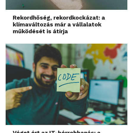
Rekordhőség, rekordkockázat: a
klímaváltozás már a vállalatok
működését is átírja
Véget ért az IT-bérrobbanás: a