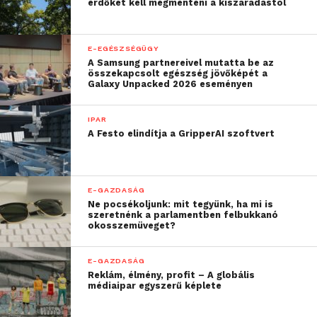
erdőket kell megmenteni a kiszáradástól
E-EGÉSZSÉGÜGY
A Samsung partnereivel mutatta be az
összekapcsolt egészség jövőképét a
Galaxy Unpacked 2026 eseményen
IPAR
A Festo elindítja a GripperAI szoftvert
E-GAZDASÁG
Ne pocsékoljunk: mit tegyünk, ha mi is
szeretnénk a parlamentben felbukkanó
okosszemüveget?
E-GAZDASÁG
Reklám, élmény, profit – A globális
médiaipar egyszerű képlete