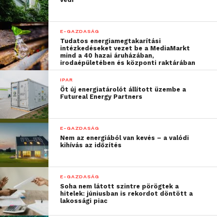
teszik a döntéshozatalt, hanem csökkentik a hibák
esélyét is. Azok a cégvezetők, akik időben
hozzáférnek a releváns információkhoz,
E-GAZDASÁG
Tudatos energiamegtakarítási
megalapozottabb és biztonságosabb döntéseket
intézkedéseket vezet be a MediaMarkt
hozhatnak, ezzel is erősítve vállalkozásuk pozícióját
mind a 40 hazai áruházában,
irodaépületében és központi raktárában
a piacon.
IPAR
A technológia folyamatos fejlődésével ezek a
Öt új energiatárolót állított üzembe a
Futureal Energy Partners
rendszerek egyre okosabbá és rugalmasabbá válnak,
ami még inkább támogatja a vállalkozásokat a
gyorsan változó gazdasági környezetben.
E-GAZDASÁG
Nem az energiából van kevés – a valódi
kihívás az időzítés
További friss híreket talál a
Technokrata
főoldalán!
Csatlakozzon hozzánk a
Facebookon
is!
E-GAZDASÁG
Soha nem látott szintre pörögtek a
hitelek: júniusban is rekordot döntött a
lakossági piac