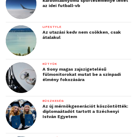
karbonlábnyomú sporteseménye lehet
az idei futball-vb
LIFESTYLE
Az utazási kedv nem csökken, csak
átalakul
KÜTYÜK
A Sony magas zajszigetelésű
fülmonitorokat mutat be a színpadi
élmény fokozására
BÜSZKESÉG
Az új mérnökgenerációt köszöntötték:
diplomaátadót tartott a Széchenyi
István Egyetem