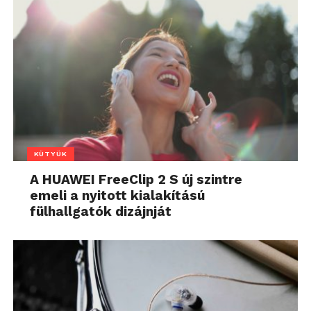
KÜTYÜK
A HUAWEI FreeClip 2 S új szintre
emeli a nyitott kialakítású
fülhallgatók dizájnját