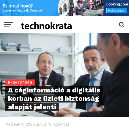
E-GAZDASÁG
A céginformáció a digitális
korban az üzleti biztonság
alapját jelenti
Megjelent:
2025. július 19. szombat