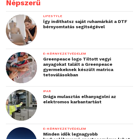
Népszerű
LIFESTYLE
Így indíthatsz saját ruhamárkát a DTF
bérnyomtatás segítségével
E-KÖRNYEZETVÉDELEM
Greenpeace logo Tiltott vegyi
anyagokat talált a Greenpeace
gyermekeknek készült matrica
tetoválásokban
IPAR
Drága mulasztás elhanyagolni az
elektromos karbantartást
E-KÖRNYEZETVÉDELEM
Minden idők legnagyobb