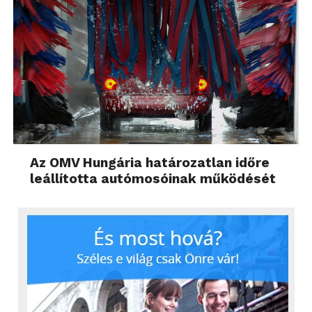
Az OMV Hungária határozatlan időre
leállította autómosóinak működését