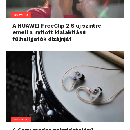
KÜTYÜK
A HUAWEI FreeClip 2 S új szintre
emeli a nyitott kialakítású
fülhallgatók dizájnját
KÜTYÜK