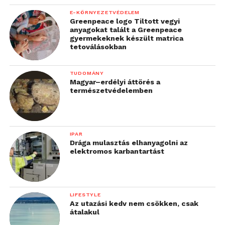
E-KÖRNYEZETVÉDELEM
Greenpeace logo Tiltott vegyi
anyagokat talált a Greenpeace
gyermekeknek készült matrica
tetoválásokban
TUDOMÁNY
Magyar–erdélyi áttörés a
természetvédelemben
IPAR
Drága mulasztás elhanyagolni az
elektromos karbantartást
LIFESTYLE
Az utazási kedv nem csökken, csak
átalakul