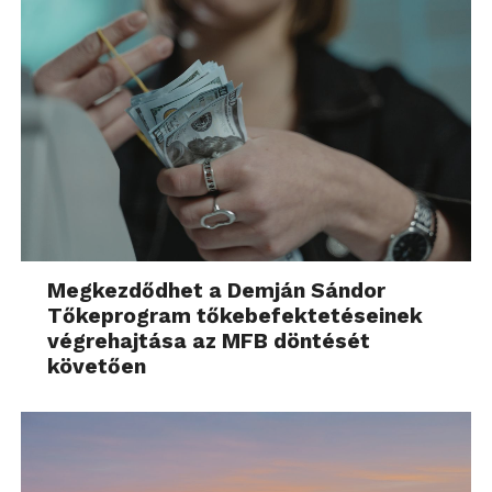
Megkezdődhet a Demján Sándor
Tőkeprogram tőkebefektetéseinek
végrehajtása az MFB döntését
követően