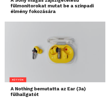
A Sony magas zajszigetelésű
fülmonitorokat mutat be a színpadi
élmény fokozására
KÜTYÜK
A Nothing bemutatta az Ear (3a)
fülhallgatót