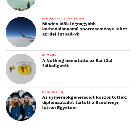
E-KÖRNYEZETVÉDELEM
Minden idők legnagyobb
karbonlábnyomú sporteseménye lehet
az idei futball-vb
KÜTYÜK
A Nothing bemutatta az Ear (3a)
fülhallgatót
BÜSZKESÉG
Az új mérnökgenerációt köszöntötték:
diplomaátadót tartott a Széchenyi
István Egyetem