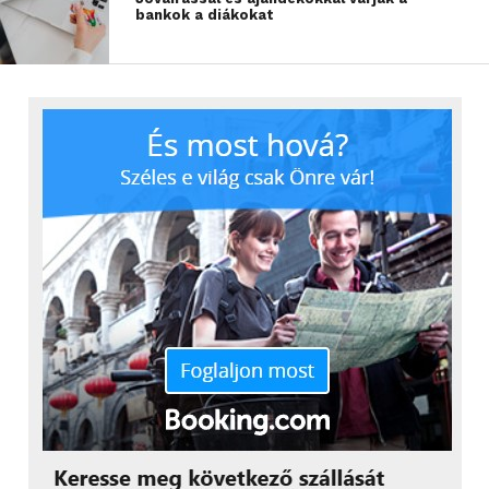
További friss híreket talál a
Technokrata
főoldalán!
bankok a diákokat
Csatlakozzon hozzánk a
Facebookon
is!