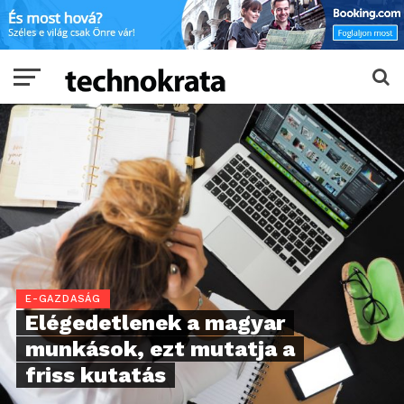
E-GAZDASÁG
Elégedetlenek a magyar
munkások, ezt mutatja a
friss kutatás