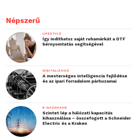
Népszerű
LIFESTYLE
Így indíthatsz saját ruhamárkát a DTF
bérnyomtatás segítségével
DIGITALIZÁCIÓ
A mesterséges intelligencia fejlődése
és az ipari forradalom párhuzamai
E-GAZDASÁG
Szintet lép a hálózati kapacitás
kihasználása – összefogott a Schneider
Electric és a Kraken