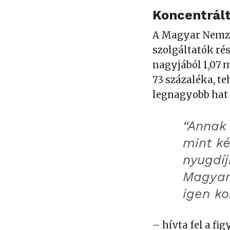
Koncentrált
A Magyar Nemze
szolgáltatók rés
nagyjából 1,07 
73 százaléka, te
legnagyobb hat 
“Annak 
mint ké
nyugdí
Magyar
igen ko
– hívta fel a fi