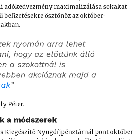
áni adókedvezmény maximalizálása sokakat
 befizetésekre ösztönöz az október-
zakban.
zek nyomán arra lehet
ni, hogy az előttünk álló
n a szokottnál is
ívebben akcióznak majd a
rak
”
y Péter.
ak a módszerek
s Kiegészítő Nyugdíjpénztárnál pont október