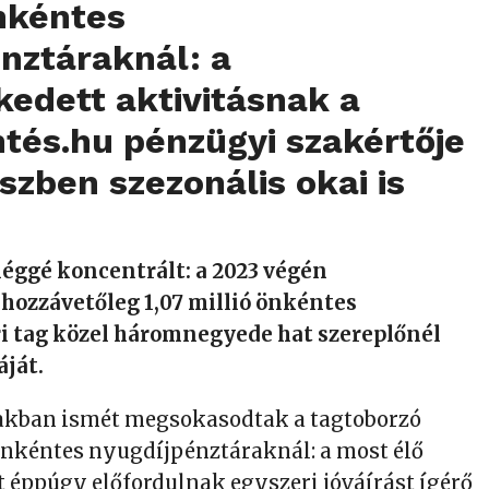
nkéntes
nztáraknál: a
edett aktivitásnak a
tés.hu pénzügyi szakértője
észben szezonális okai is
léggé koncentrált: a 2023 végén
 hozzávetőleg 1,07 millió önkéntes
i tag közel háromnegyede hat szereplőnél
áját.
zakban ismét megsokasodtak a tagtoborzó
önkéntes nyugdíjpénztáraknál: a most élő
t éppúgy előfordulnak egyszeri jóváírást ígérő