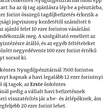
ria Önkéntes Nyugdíjpénztárnál most épp
rt: ha az új tag ajánlásra lép be a pénztárba,
zer forint összegű tagdíjbefizetés érkezik a
gsági jogviszony kezdetétől számított 6
z ajánló felet 10 ezer forintos vásárlási
ndékozzák meg. A szolgáltató emellett az
intézésre átálló, és az egyéb feltételeket
 között negyedévente 100 ezer forint értékű
t sorsol ki.
éntes Nyugdíjpénztárnál 7500 forintos
ányt kapnak a havi legalább 12 ezer forintnyi
ó új tagok, az
Erste
önkéntes
nál pedig a vállalt havi befizetésnek
ri visszatérítés jár a be- és átlépőknek, ám
egfeljebb 20 ezer forint lehet.