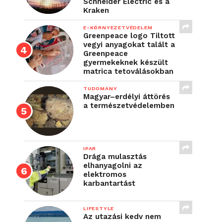
Schneider Electric és a
Kraken
E-KÖRNYEZETVÉDELEM
Greenpeace logo Tiltott
vegyi anyagokat talált a
Greenpeace
gyermekeknek készült
matrica tetoválásokban
TUDOMÁNY
Magyar–erdélyi áttörés
a természetvédelemben
IPAR
Drága mulasztás
elhanyagolni az
elektromos
karbantartást
LIFESTYLE
Az utazási kedv nem