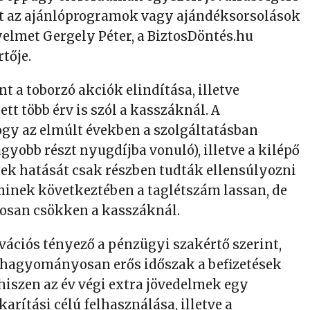
t az ajánlóprogramok vagy ajándéksorsolások
gyelmet Gergely Péter, a BiztosDöntés.hu
tője.
nt a toborzó akciók elindítása, illetve
tt több érv is szól a kasszáknál. A
ogy az elmúlt években a szolgáltatásban
gyobb részt nyugdíjba vonuló), illetve a kilépő
ek hatását csak részben tudták ellensúlyozni
aminek következtében a taglétszám lassan, de
tosan csökken a kasszáknál.
vációs tényező a pénzügyi szakértő szerint,
 hagyományosan erős időszak a befizetések
hiszen az év végi extra jövedelmek egy
rítási célú felhasználása, illetve a