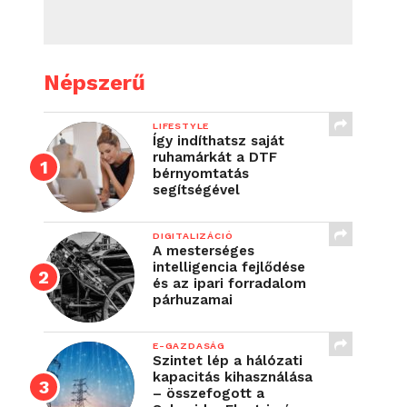
Népszerű
LIFESTYLE
Így indíthatsz saját
ruhamárkát a DTF
bérnyomtatás
segítségével
DIGITALIZÁCIÓ
A mesterséges
intelligencia fejlődése
és az ipari forradalom
párhuzamai
E-GAZDASÁG
Szintet lép a hálózati
kapacitás kihasználása
– összefogott a