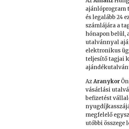
Az
Allianz
Hungá
ajánlóprogram ta
és legalább 24 e
számlájára a ta
hónapon belül, a
utalvánnyal ajá
elektronikus ügy
teljesítő tagjai
ajándékutalvány
Az
Aranykor
Önk
vásárlási utalv
befizetést vállal
nyugdíjkasszájá
megfelelő egysze
utóbbi összege l