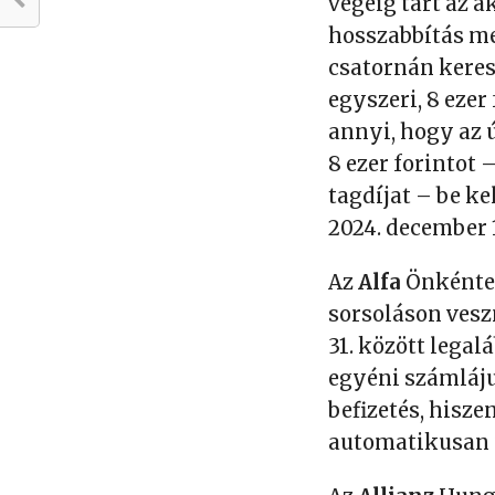
végéig tart az 
hosszabbítás me
csatornán keres
egyszeri, 8 ezer
annyi, hogy az 
8 ezer forintot 
tagdíjat – be ke
2024. december 
Az
Alfa
Önkéntes
sorsoláson vesz
31. között legal
egyéni számláju
befizetés, hisze
automatikusan ú