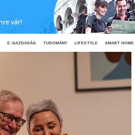
t az önkéntes nyugdíjpénztárak
SHARE
E-GAZDASÁG
TUDOMÁNY
LIFESTYLE
SMART HOME