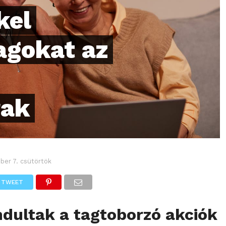
kel
agokat az
rak
ber 7. csütörtök
TWEET
ndultak a tagtoborzó akciók