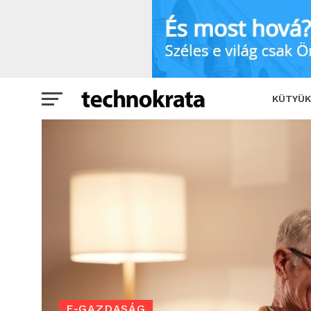
Újra nagy erőkkel toborozzák a tagoka
KÜTYÜK
E-GAZDASÁG