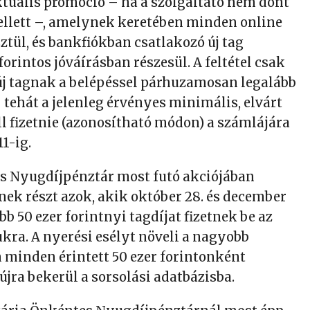
aktuális promóció – ha a szolgáltató nem dönt
llett –, amelynek keretében minden online
ztül, és bankfiókban csatlakozó új tag
 forintos jóváírásban részesül. A feltétel csak
új tagnak a belépéssel párhuzamosan legalább
– tehát a jelenleg érvényes minimális, elvárt
ll fizetnie (azonosítható módon) a számlájára
11-ig.
 Nyugdíjpénztár most futó akciójában
nek részt azok, akik október 28. és december
ább 50 ezer forintnyi tagdíjat fizetnek be az
kra. A nyerési esélyt növeli a nagyobb
n minden érintett 50 ezer forintonként
jra bekerül a sorsolási adatbázisba.