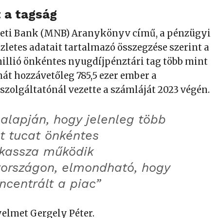
 a tagság
ti Bank (MNB) Aranykönyv című, a pénzügyi
zletes adatait tartalmazó összegzése szerint a
millió önkéntes nyugdíjpénztári tag több mint
hát hozzávetőleg 785,5 ezer ember a
szolgáltatónál vezette a számláját 2023 végén.
alapján, hogy jelenleg több
t tucat önkéntes
jkassza működik
országon, elmondható, hogy
ncentrált a piac”
gyelmet Gergely Péter.