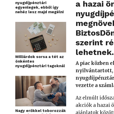
a hazai ö
nyugdíjpénztári
egyenlegek, ebből így
nyugdíjpé
nehéz lesz majd megélni
megnövek
BiztosDön
szerint r
lehetnek.
Milliárdok sorsa a tét az
önkéntes
A piac közben e
nyugdíjpénztári tagoknál
nyilvántartott,
nyugdíjpénztár
vezette a száml
Az elmúlt idős
akciók a hazai 
Nagy erőkkel toborozzák
ajánlatok közöt