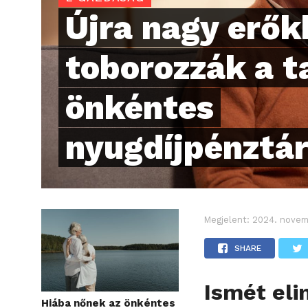
Újra nagy erők
toborozzák a t
önkéntes
nyugdíjpénztá
Megjelent:
2024. novem
SHARE
Ismét eli
Hiába nőnek az önkéntes