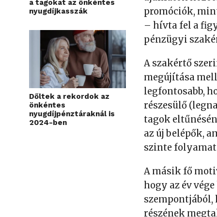
a tagokat az önkéntes
promóciók, min
nyugdíjkasszák
– hívta fel a fi
pénzügyi szakér
A szakértő szeri
megújítása melle
legfontosabb, h
Dőltek a rekordok az
részesülő (legna
önkéntes
nyugdíjpénztáraknál is
tagok eltűnésén
2024-ben
az új belépők, 
szinte folyama
A másik fő moti
hogy az év vége
szempontjából, 
részének megtaka