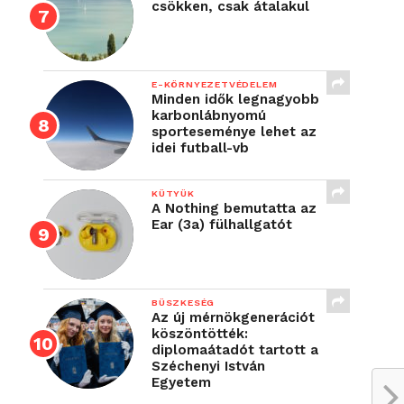
csökken, csak átalakul
E-KÖRNYEZETVÉDELEM
Minden idők legnagyobb
karbonlábnyomú
sporteseménye lehet az
idei futball-vb
KÜTYÜK
A Nothing bemutatta az
Ear (3a) fülhallgatót
BÜSZKESÉG
Az új mérnökgenerációt
köszöntötték:
diplomaátadót tartott a
Széchenyi István
Egyetem