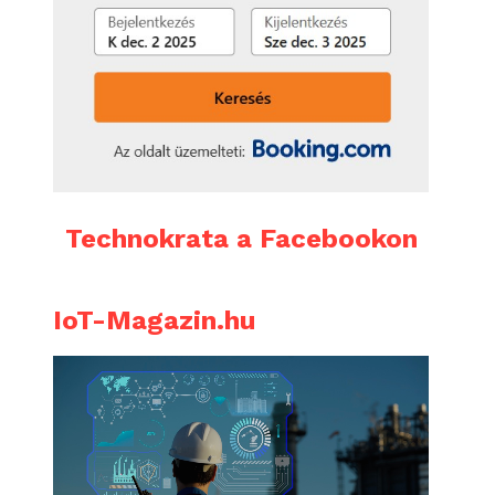
Technokrata a Facebookon
IoT-Magazin.hu