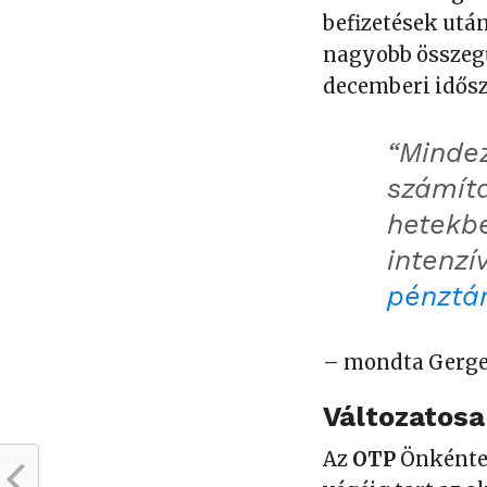
befizetések ut
nagyobb összegű
decemberi idős
“Minde
számíta
hetekbe
intenz
pénztá
– mondta Gergel
Változatos
Az
OTP
Önkénte