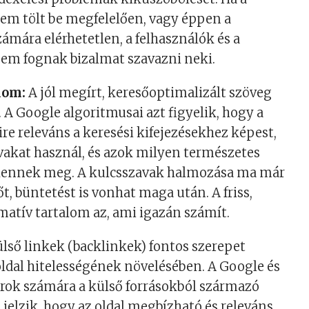
nem tölt be megfelelően, vagy éppen a
ámára elérhetetlen, a felhasználók és a
em fognak bizalmat szavazni neki.
lom:
A jól megírt, keresőoptimalizált szöveg
 A Google algoritmusai azt figyelik, hogy a
e releváns a keresési kifejezésekhez képest,
vakat használ, és azok milyen természetes
lennek meg. A kulcsszavak halmozása ma már
t, büntetést is vonhat maga után. A friss,
matív tartalom az, ami igazán számít.
lső linkek (backlinkek) fontos szerepet
ldal hitelességének növelésében. A Google és
ok számára a külső forrásokból származó
 jelzik, hogy az oldal megbízható és releváns,