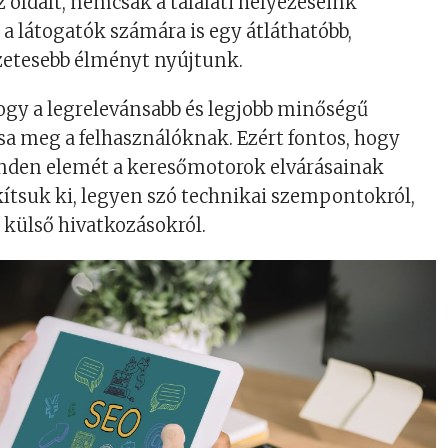
z oldalt, nemcsak a találati helyezéseink
a látogatók számára is egy átláthatóbb,
zetesebb élményt nyújtunk.
hogy a legrelevánsabb és legjobb minőségű
a meg a felhasználóknak. Ezért fontos, hogy
den elemét a keresőmotorok elvárásainak
ítsuk ki, legyen szó technikai szempontokról,
 külső hivatkozásokról.