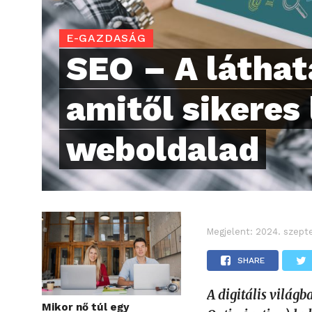
E-GAZDASÁG
SEO – A láthat
amitől sikeres 
weboldalad
Megjelent:
2024. szept
SHARE
A digitális világ
Mikor nő túl egy