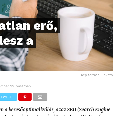
atlan erő,
lesz a
Kép forrása: Envato
ember 22. vasárnap
TWEET
ban a keresőoptimalizálás, azaz SEO (Search Engine