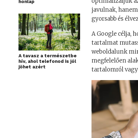
optimalizáljuk a
honlap
javulnak, hanem 
gyorsabb és élve
A Google célja, 
tartalmat mutass
weboldalunk min
A tavasz a természetbe
megfelelően alak
hív, ahol telefonod is jól
jöhet azért
tartalomról vagy