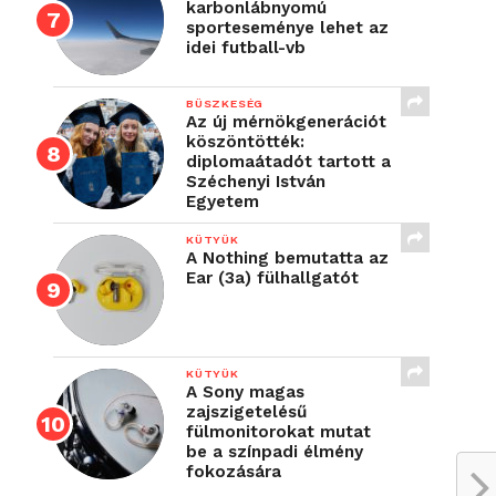
karbonlábnyomú
sporteseménye lehet az
idei futball-vb
BÜSZKESÉG
Az új mérnökgenerációt
köszöntötték:
diplomaátadót tartott a
Széchenyi István
Egyetem
KÜTYÜK
A Nothing bemutatta az
Ear (3a) fülhallgatót
KÜTYÜK
A Sony magas
zajszigetelésű
fülmonitorokat mutat
be a színpadi élmény
fokozására