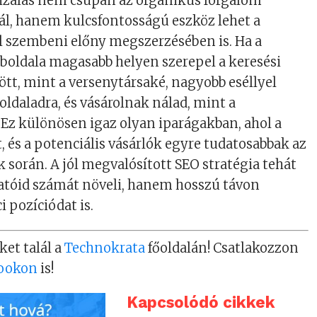
izálás nem csupán az organikus forgalom
ál, hanem kulcsfontosságú eszköz lehet a
l szembeni előny megszerzésében is. Ha a
boldala magasabb helyen szerepel a keresési
t, mint a versenytársaké, nagyobb eséllyel
oldaladra, és vásárolnak nálad, mint a
Ez különösen igaz olyan iparágakban, ahol a
, és a potenciális vásárlók egyre tudatosabbak az
k során. A jól megvalósított SEO stratégia tehát
atóid számát növeli, hanem hosszú távon
i pozíciódat is.
ket talál a
Technokrata
főoldalán! Csatlakozzon
ookon
is!
Kapcsolódó cikkek