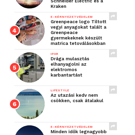
Schneider Electric és a
Kraken
E-KÖRNYEZETVÉDELEM
Greenpeace logo Tiltott
vegyi anyagokat talált a
Greenpeace
gyermekeknek készült
matrica tetoválásokban
IPAR
Drága mulasztás
elhanyagolni az
elektromos
karbantartást
LIFESTYLE
Az utazási kedv nem
csökken, csak átalakul
E-KÖRNYEZETVÉDELEM
Minden idők legnagyobb