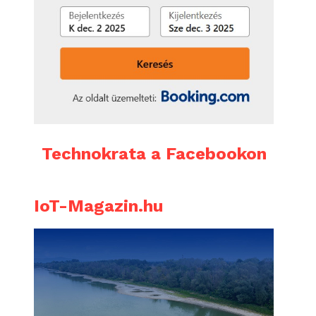
Technokrata a Facebookon
IoT-Magazin.hu