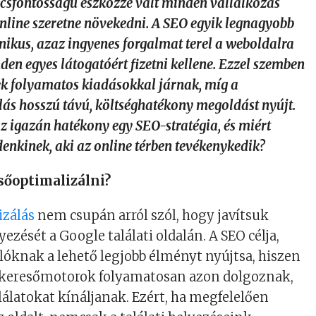
csfontosságú eszközzé vált minden vállalkozás
nline szeretne növekedni. A SEO egyik legnagyobb
nikus, azaz ingyenes forgalmat terel a weboldalra
den egyes látogatóért fizetni kellene. Ezzel szemben
ések folyamatos kiadásokkal járnak, míg a
ás hosszú távú, költséghatékony megoldást nyújt.
sz igazán hatékony egy SEO-stratégia, és miért
enkinek, aki az online térben tevékenykedik?
sőoptimalizálni?
izálás
nem csupán arról szól, hogy javítsuk
zését a Google találati oldalán. A SEO célja,
lóknak a lehető legjobb élményt nyújtsa, hiszen
 keresőmotorok folyamatosan azon dolgoznak,
lálatokat kínáljanak. Ezért, ha megfelelően