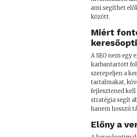
ami segíthet elő
között.
Miért font
keresőopt
A SEO nem egy e
karbantartott fo
szerepeljen a ke
tartalmakat, köv
fejlesztened kell
stratégia segít a
hanem hosszú táv
Előny a v