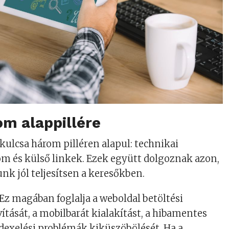
om alappillére
kulcsa három pilléren alapul: technikai
om és külső linkek. Ezek együtt dolgoznak azon,
nk jól teljesítsen a keresőkben.
Ez magában foglalja a weboldal betöltési
ítását, a mobilbarát kialakítást, a hibamentes
ndexelési problémák kiküszöbölését. Ha a