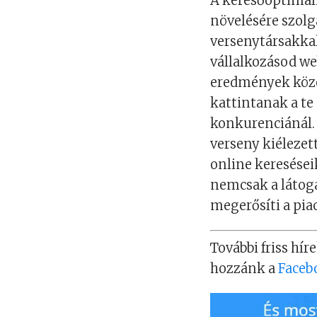
A keresőoptimal
növelésére szolg
versenytársakka
vállalkozásod we
eredmények közöt
kattintanak a te 
konkurenciánál. 
verseny kiélezett
online keresései
nemcsak a látog
megerősíti a piac
További friss híre
hozzánk a
Faceb