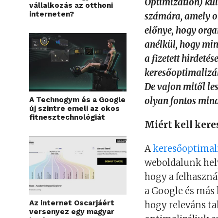
Optimization) kul
vállalkozás az otthoni
interneten?
számára, amely o
előnye, hogy orga
anélkül, hogy min
a fizetett hirdet
keresőoptimalizál
De vajon mitől le
A Technogym és a Google
olyan fontos mind
új szintre emeli az okos
fitnesztechnológiát
Miért kell kere
A
keresőoptimal
weboldalunk helye
hogy a felhaszná
a Google és más
Az internet Oscarjáért
hogy releváns ta
versenyez egy magyar