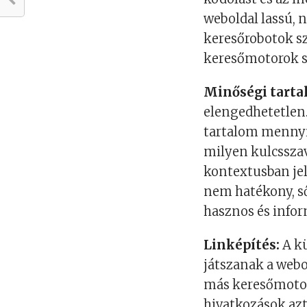
weboldal lassú, 
keresőrobotok sz
keresőmotorok s
Minőségi tarta
elengedhetetlen.
tartalom mennyir
milyen kulcssza
kontextusban je
nem hatékony, ső
hasznos és infor
Linképítés:
A kü
játszanak a webo
más keresőmotor
hivatkozások azt