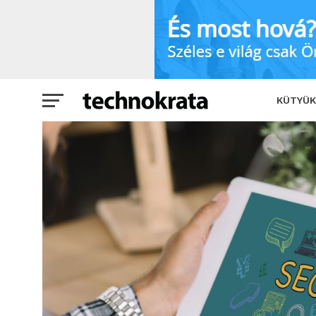
SEO – A láthatatlan erő, amitől sikere
KÜTYÜK