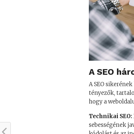
A SEO hár
A SEO sikerének 
tényezők, tartal
hogy a weboldalu
Technikai SEO:
sebességének jav
kódolást és az i