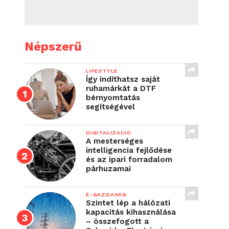
Népszerű
LIFESTYLE
Így indíthatsz saját
ruhamárkát a DTF
bérnyomtatás
segítségével
DIGITALIZÁCIÓ
A mesterséges
intelligencia fejlődése
és az ipari forradalom
párhuzamai
E-GAZDASÁG
Szintet lép a hálózati
kapacitás kihasználása
– összefogott a