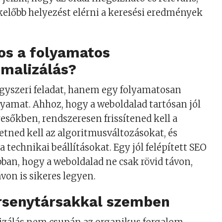
kelőbb helyezést elérni a keresési eredmények
os a folyamatos
imalizálás?
gyszeri feladat, hanem egy folyamatosan
lyamat. Ahhoz, hogy a weboldalad tartósan jól
resőkben, rendszeresen frissítened kell a
etned kell az algoritmusváltozásokat, és
 a technikai beállításokat. Egy jól felépített SEO
bban, hogy a weboldalad ne csak rövid távon,
on is sikeres legyen.
ersenytársakkal szemben