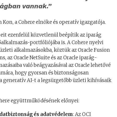
ságban vannak.”
Kon, a Cohere elnöke és operatív igazgatója.
eit ezenfelül közvetlenül beépítik az iparág
őalkalmazás-portfóliójába is. A Cohere nyelvi
üzleti alkalmazásokba, köztük az Oracle Fusion
s, az Oracle NetSuite és az Oracle iparág-
mazásaiba való beágyazásával az Oracle lehetővé
zámára, hogy gyorsan és biztonságosan
 generatív AI-t a legsürgetőbb üzleti kihívásaik
Cohere együttműködésének előnyei:
adatbiztonság és adatvédelem
: Az OCI