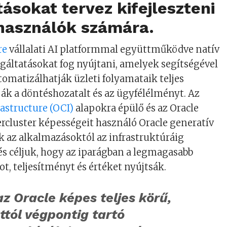
tásokat tervez kifejleszteni
lhasználók számára.
re
vállalati AI platformmal együttműködve natív
lgáltatásokat fog nyújtani, amelyek segítségével
tomatizálhatják üzleti folyamataik teljes
tják a döntéshozatalt és az ügyfélélményt. Az
rastructure (OCI)
alapokra épülő és az Oracle
rcluster képességeit használó Oracle generatív
k az alkalmazásoktól az infrastruktúráig
és céljuk, hogy az iparágban a legmagasabb
ot, teljesítményt és értéket nyújtsák.
z Oracle képes teljes körű,
tól végpontig tartó