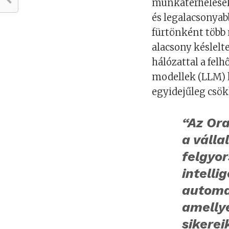
munkaterhelések 
és legalacsonyab
fürtönként több
alacsony késlelt
hálózattal a fel
modellek (LLM) 
egyidejűleg csök
“Az Ora
a válla
felgyor
intelli
automat
amellye
sikerei