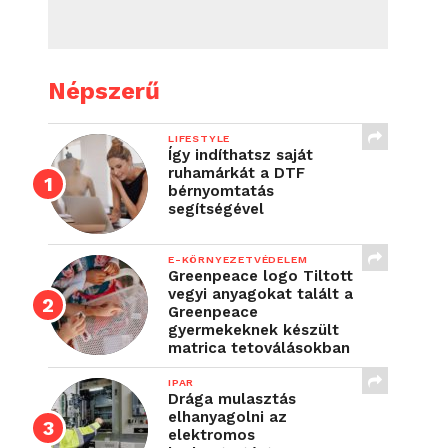
Népszerű
LIFESTYLE
Így indíthatsz saját
ruhamárkát a DTF
bérnyomtatás
segítségével
E-KÖRNYEZETVÉDELEM
Greenpeace logo Tiltott
vegyi anyagokat talált a
Greenpeace
gyermekeknek készült
matrica tetoválásokban
IPAR
Drága mulasztás
elhanyagolni az
elektromos