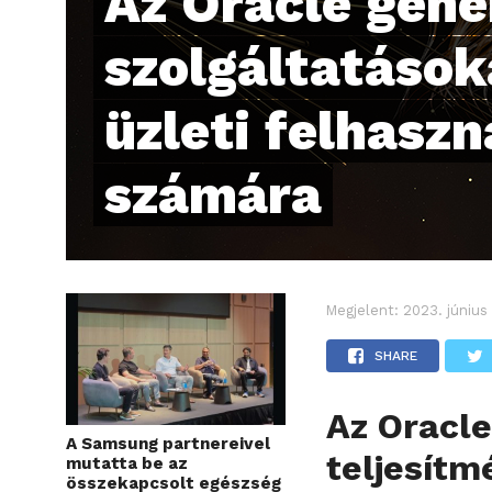
Az Oracle gene
szolgáltatásoka
üzleti felhaszn
számára
Megjelent:
2023. június
SHARE
Az Oracle
A Samsung partnereivel
teljesítm
mutatta be az
összekapcsolt egészség