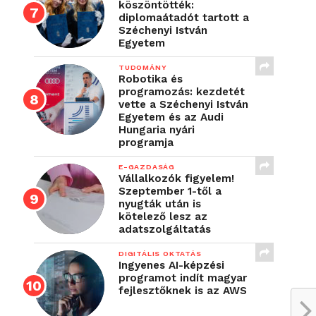
köszöntötték:
diplomaátadót tartott a
Széchenyi István
Egyetem
TUDOMÁNY
Robotika és
programozás: kezdetét
vette a Széchenyi István
Egyetem és az Audi
Hungaria nyári
programja
E-GAZDASÁG
Vállalkozók figyelem!
Szeptember 1-től a
nyugták után is
kötelező lesz az
adatszolgáltatás
DIGITÁLIS OKTATÁS
Ingyenes AI-képzési
programot indít magyar
fejlesztőknek is az AWS