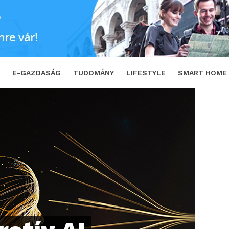
t szállít üzleti felhasználók számára
S
E-GAZDASÁG
TUDOMÁNY
LIFESTYLE
SMART HOME