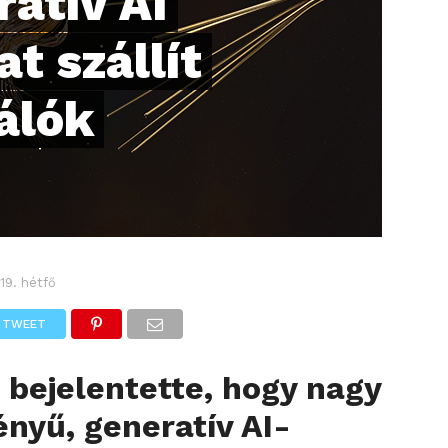
ratív AI
t szállít
álók
 19. hétfő
TWEET
 bejelentette, hogy nagy
ényű, generatív AI-