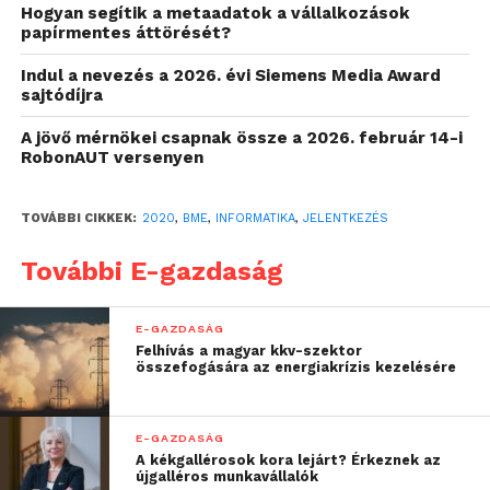
Hogyan segítik a metaadatok a vállalkozások
papírmentes áttörését?
A BME Villamosmérnöki és Informatikai Kara a
Indul a nevezés a 2026. évi Siemens Media Award
gazdaságot érzékenyen érintő informatikushiányra
sajtódíjra
reagált egy új alapképzési szak, a BProf
A jövő mérnökei csapnak össze a 2026. február 14-i
üzemmérnök-informatikus képzés 2018-as
RobonAUT versenyen
indításával, amely
az ipari szféra igényeihez
igazodva új, kevesebb elméleti és több
TOVÁBBI CIKKEK:
2020
,
BME
,
INFORMATIKA
,
JELENTKEZÉS
gyakorlati jellegű kurzust
tartalmaz. A hat féléves
képzés során az ötödik szemeszter a „fél lábbal az
További E-gazdaság
iparban”, a hatodik a „szinte teljesen az iparban”
elvet követi. Az első évfolyam több mint 120
E-GAZDASÁG
hallgatója 2020 őszén a képzés kooperatív
Felhívás a magyar kkv-szektor
szakaszába lép, azaz magyarországi vállalatoknál
összefogására az energiakrízis kezelésére
töltik gyakorlati évüket.
E-GAZDASÁG
A BME Villamosmérnöki és Informatikai Kara a
A kékgallérosok kora lejárt? Érkeznek az
Schönherz Iskolaszövetkezettel kötött
újgalléros munkavállalók