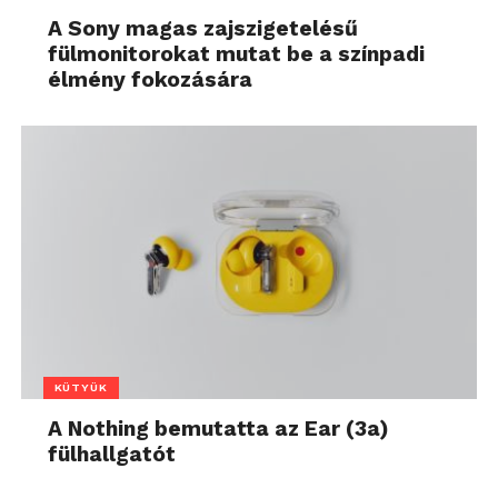
A Sony magas zajszigetelésű
fülmonitorokat mutat be a színpadi
élmény fokozására
KÜTYÜK
A Nothing bemutatta az Ear (3a)
fülhallgatót