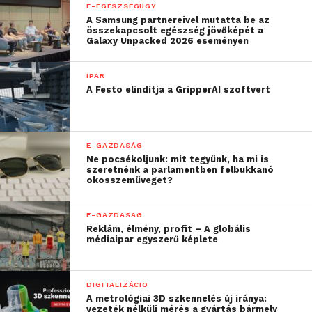
E-EGÉSZSÉGÜGY
A Samsung partnereivel mutatta be az
összekapcsolt egészség jövőképét a
Galaxy Unpacked 2026 eseményen
IPAR
A Festo elindítja a GripperAI szoftvert
E-GAZDASÁG
Ne pocsékoljunk: mit tegyünk, ha mi is
szeretnénk a parlamentben felbukkanó
okosszemüveget?
E-GAZDASÁG
Reklám, élmény, profit – A globális
médiaipar egyszerű képlete
DIGITALIZÁCIÓ
A metrológiai 3D szkennelés új iránya:
vezeték nélküli mérés a gyártás bármely