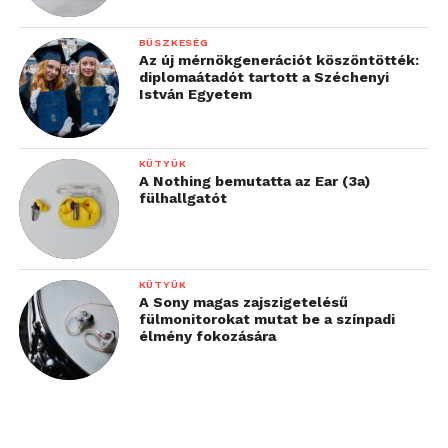
BÜSZKESÉG
Az új mérnökgenerációt köszöntötték:
diplomaátadót tartott a Széchenyi
István Egyetem
KÜTYÜK
A Nothing bemutatta az Ear (3a)
fülhallgatót
KÜTYÜK
A Sony magas zajszigetelésű
fülmonitorokat mutat be a színpadi
élmény fokozására