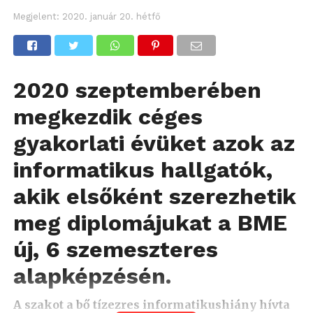
Megjelent:
2020. január 20. hétfő
2020 szeptemberében
megkezdik céges
gyakorlati évüket azok az
informatikus hallgatók,
akik elsőként szerezhetik
meg diplomájukat a BME
új, 6 szemeszteres
alapképzésén.
A szakot a bő tízezres informatikushiány hívta