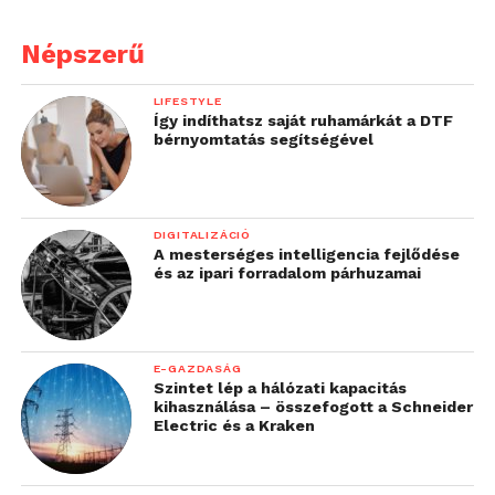
Népszerű
LIFESTYLE
Így indíthatsz saját ruhamárkát a DTF
bérnyomtatás segítségével
DIGITALIZÁCIÓ
A mesterséges intelligencia fejlődése
és az ipari forradalom párhuzamai
E-GAZDASÁG
Szintet lép a hálózati kapacitás
kihasználása – összefogott a Schneider
Electric és a Kraken