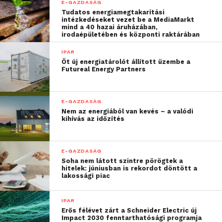
elhelyezésében tartott
E-GAZDASÁG
Tudatos energiamegtakarítási
fórumunkon közel 100
intézkedéseket vezet be a MediaMarkt
mind a 40 hazai áruházában,
döntéshozó jelent meg,
irodaépületében és központi raktárában
84 céget képviselve”
IPAR
Öt új energiatárolót állított üzembe a
Futureal Energy Partners
– árulta el Baross Levente, a szakmai diákmunkákra
szakosodott Schönherz Iskolaszövetkezet elnöke.
E-GAZDASÁG
Tapasztalata szerint hosszú évek óta és egyre inkább
Nem az energiából van kevés – a valódi
kihívás az időzítés
nő az igény az informatikusokra, 2019-ben náluk
37%-kal több partner igyekezett már diákként szert
tenni ilyen képzettségű munkaerőre, mint az azt
E-GAZDASÁG
megelőző évben.
Soha nem látott szintre pörögtek a
hitelek: júniusban is rekordot döntött a
lakossági piac
A vállalatok együttműködési szándékukat, azaz
üzemmérnök-informatikus hallgatók
IPAR
foglalkoztatására vonatkozó igényüket 2020. január
Erős félévet zárt a Schneider Electric új
31-ig jelezhetik itt:
http://www.vik.bme.hu/bprof
,
Impact 2030 fenntarthatósági programja