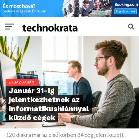
E-GAZDASÁG
Január 31-ig
jelentkezhetnek az
informatikushiánnyal
küzdő cégek
120 diákra már az első körben 84 cég jelentkezett