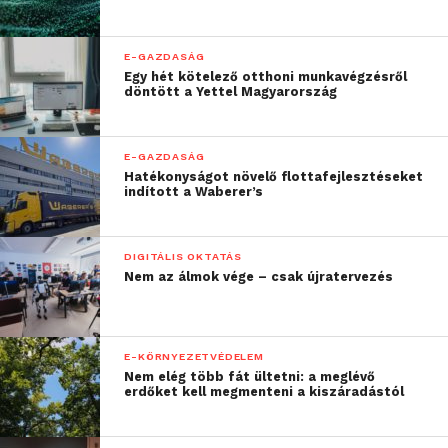
elköteleződésmentesen, kérdéseket pedig az
ugyvezeto@schonherz.hu
e-mail címen fogadnak.
E-GAZDASÁG
Az úttörő együttműködésre kis- és középvállalatok
Egy hét kötelező otthoni munkavégzésről
ugyanúgy jelentkezhetnek, mint multinacionális
döntött a Yettel Magyarország
piaci szereplők.
E-GAZDASÁG
Hatékonyságot növelő flottafejlesztéseket
indított a Waberer’s
DIGITÁLIS OKTATÁS
Nem az álmok vége – csak újratervezés
E-KÖRNYEZETVÉDELEM
Nem elég több fát ültetni: a meglévő
erdőket kell megmenteni a kiszáradástól