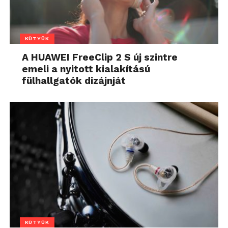
KÜTYÜK
A HUAWEI FreeClip 2 S új szintre
emeli a nyitott kialakítású
fülhallgatók dizájnját
KÜTYÜK