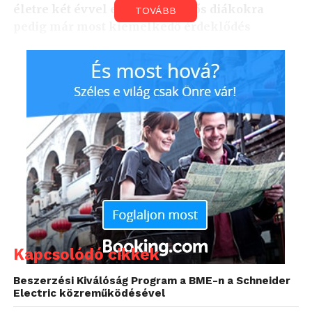
életre két évvel ezelőtt, a végzős diákokra
TOVÁBB
pedig már most kiemelkedő érdeklődés
mutatkozik. Az informatikushiányban
szenvedő, vagy éppen utánpótlást kereső cégek
2020 január végéig jelezhetik foglalkoztatási
szándékukat.
Kapcsolódó cikkek
Beszerzési Kiválóság Program a BME-n a Schneider
Electric közreműködésével