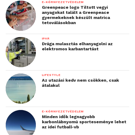
E-KÖRNYEZETVÉDELEM
Greenpeace logo Tiltott vegyi
anyagokat talált a Greenpeace
gyermekeknek készült matrica
tetoválásokban
IPAR
Drága mulasztás elhanyagolni az
elektromos karbantartást
LIFESTYLE
Az utazási kedv nem csökken, csak
átalakul
E-KÖRNYEZETVÉDELEM
Minden idők legnagyobb
karbonlábnyomú sporteseménye lehet
az idei futball-vb