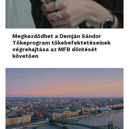
Megkezdődhet a Demján Sándor
Tőkeprogram tőkebefektetéseinek
végrehajtása az MFB döntését
követően