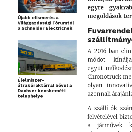
egyre gyakrab
megoldások ter
Újabb elismerés a
Világgazdasági Fórumtól
a Schneider Electricnek
Fuvarrende
szállítmány
A 2016-ban elin
módot kínálj
együttműködé
Chronotruck meg
Élelmiszer-
olyan innovatív
átrakóraktárral bővül a
Dachser kecskeméti
azonnali árajánla
telephelye
A szállítók szá
felvételével biz
a járművek ka