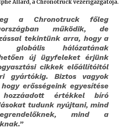
phe Allard, a Chronotruck vezérigazgatója.
nleg a Chronotruck főleg
iaországban működik, de
zással tekintünk arra, hogy a
 globális hálózatának
hetően új ügyfeleket érjünk
ogyasztási cikkek előállítóitól
ri gyártókig. Biztos vagyok
 hogy erősségeink egyesítése
 hozzáadott értékkel bíró
ásokat tudunk nyújtani, mind
grendelőknek, mind a
óknak.”