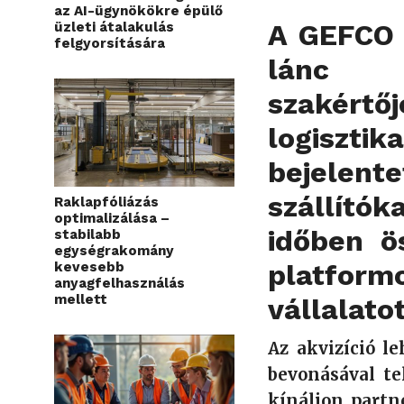
az AI-ügynökökre épülő
A GEFCO 
üzleti átalakulás
felgyorsítására
lánc m
szakért
logiszti
bejelent
szállító
Raklapfóliázás
optimalizálása –
időben ös
stabilabb
egységrakomány
platform
kevesebb
anyagfelhasználás
mellett
vállalatot
Az akvizíció l
bevonásával te
kínáljon partn