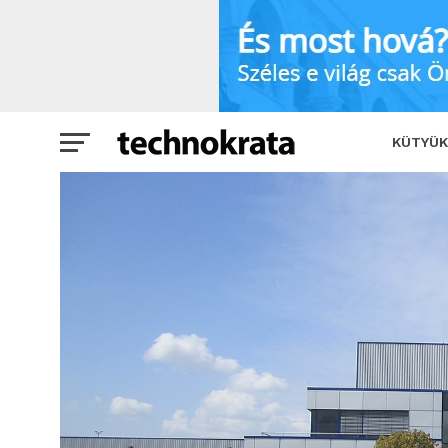
Informatikai vállalattal erősít Európa v
KÜTYÜK