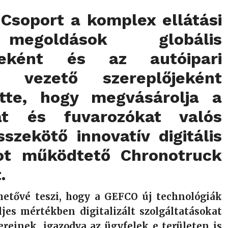
Csoport a komplex ellátási
egoldások globális
őjeként és az autóipari
ka vezető szereplőjeként
ette, hogy megvásárolja a
kat és fuvarozókat valós
szekötő innovatív digitális
ot működtető Chronotruck
.
ehetővé teszi, hogy a GEFCO új technológiák
ljes mértékben digitalizált szolgáltatásokat
ereinek, igazodva az ügyfelek e területen is