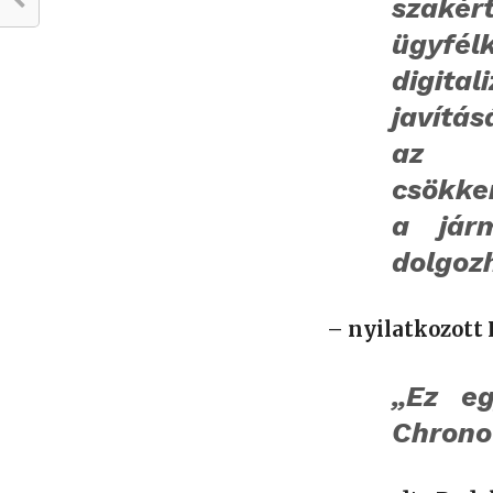
szakér
ügyf
digita
javítá
az ö
csökken
a járm
dolgoz
– nyilatkozott 
„Ez eg
Chrono