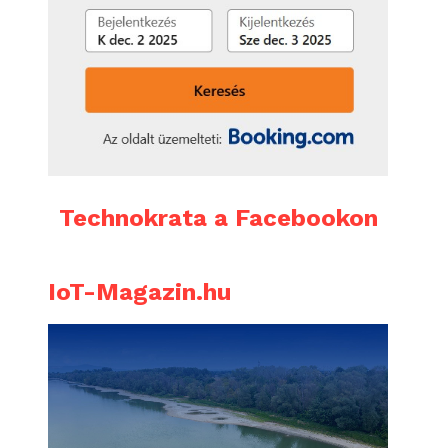
Technokrata a Facebookon
IoT-Magazin.hu