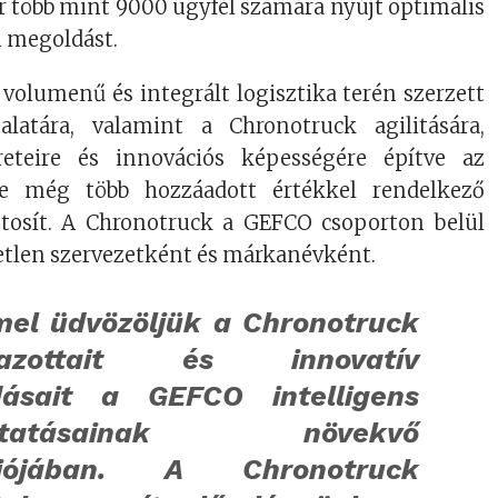
 több mint 9000 ügyfél számára nyújt optimális
i megoldást.
volumenű és integrált logisztika terén szerzett
alatára, valamint a Chronotruck agilitására,
reteire és innovációs képességére építve az
re még több hozzáadott értékkel rendelkező
iztosít. A Chronotruck a GEFCO csoporton belül
len szervezetként és márkanévként.
el üdvözöljük a Chronotruck
mazottait és innovatív
ásait a GEFCO intelligens
gáltatásainak növekvő
óliójában. A Chronotruck