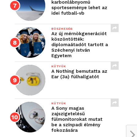
karbonlábnyomú
sporteseménye lehet az
idei futball-vb
BÜSZKESÉG
Az új mérnökgenerációt
köszöntötték:
diplomaátadót tartott a
Széchenyi István
Egyetem
KÜTYÜK
A Nothing bemutatta az
Ear (3a) fülhallgatót
KÜTYÜK
A Sony magas
zajszigetelésű
fülmonitorokat mutat
be a színpadi élmény
fokozására