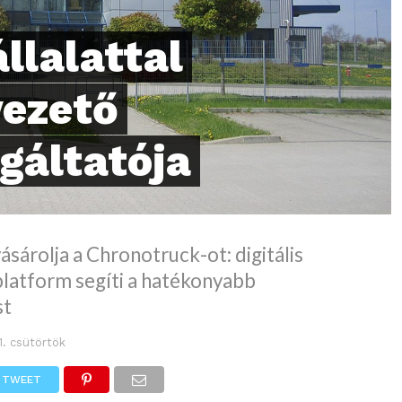
llalattal
vezető
lgáltatója
árolja a Chronotruck-ot: digitális
platform segíti a hatékonyabb
st
11. csütörtök
TWEET