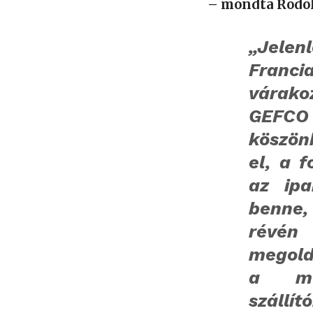
– mondta Rodol
„Jele
Franc
várako
GEFCO
köszön
el, a f
az ipa
benne,
révén
megold
a me
szállít