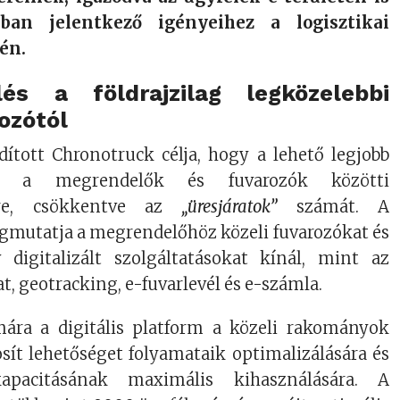
ban jelentkező igényeihez a logisztikai
én.
lés a földrajzilag legközelebbi
ozótól
dított Chronotruck célja, hogy a lehető legjobb
a a megrendelők és fuvarozók közötti
sre, csökkentve az
„üresjáratok”
számát. A
mutatja a megrendelőhöz közeli fuvarozókat és
 digitalizált szolgáltatásokat kínál, mint az
t, geotracking, e-fuvarlevél és e-számla.
mára a digitális platform a közeli rakományok
tosít lehetőséget folyamataik optimalizálására és
pacitásának maximális kihasználására. A