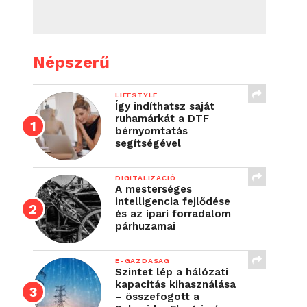
Népszerű
LIFESTYLE
Így indíthatsz saját
ruhamárkát a DTF
bérnyomtatás
segítségével
DIGITALIZÁCIÓ
A mesterséges
intelligencia fejlődése
és az ipari forradalom
párhuzamai
E-GAZDASÁG
Szintet lép a hálózati
kapacitás kihasználása
– összefogott a