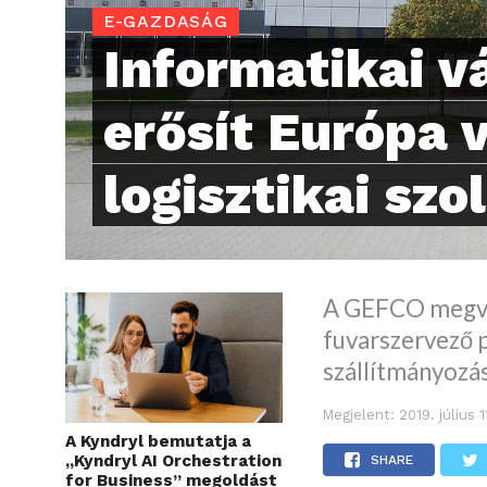
E-GAZDASÁG
Informatikai vá
erősít Európa 
logisztikai szo
A GEFCO megvás
fuvarszervező 
szállítmányozá
Megjelent:
2019. július 
A Kyndryl bemutatja a
„Kyndryl AI Orchestration
SHARE
for Business” megoldást