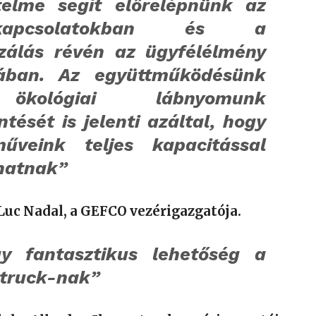
telme segít előrelépnünk az
élkapcsolatokban és a
lizálás révén az ügyfélélmény
sában. Az együttműködésünk
kológiai lábnyomunk
tését is jelenti azáltal, hogy
űveink teljes kapacitással
hatnak”
Luc Nadal, a GEFCO vezérigazgatója.
y fantasztikus lehetőség a
truck-nak”