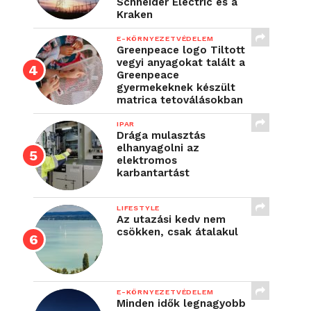
Schneider Electric és a
Kraken
E-KÖRNYEZETVÉDELEM
Greenpeace logo Tiltott
vegyi anyagokat talált a
Greenpeace
gyermekeknek készült
matrica tetoválásokban
IPAR
Drága mulasztás
elhanyagolni az
elektromos
karbantartást
LIFESTYLE
Az utazási kedv nem
csökken, csak átalakul
E-KÖRNYEZETVÉDELEM
Minden idők legnagyobb