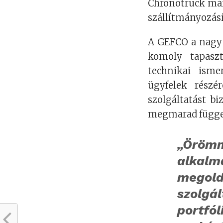
Chronotruck már
szállítmányozás
A GEFCO a nagy 
komoly tapaszt
technikai isme
ügyfelek részé
szolgáltatást b
megmarad függet
„Örömm
alkal
megold
szol
portf