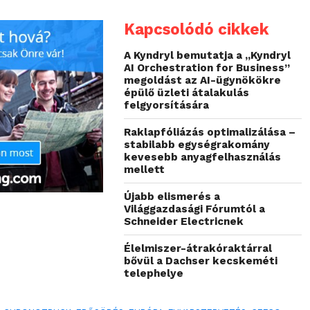
Kapcsolódó cikkek
A Kyndryl bemutatja a „Kyndryl
AI Orchestration for Business”
megoldást az AI-ügynökökre
épülő üzleti átalakulás
felgyorsítására
Raklapfóliázás optimalizálása –
stabilabb egységrakomány
kevesebb anyagfelhasználás
mellett
Újabb elismerés a
Világgazdasági Fórumtól a
Schneider Electricnek
Élelmiszer-átrakóraktárral
bővül a Dachser kecskeméti
telephelye