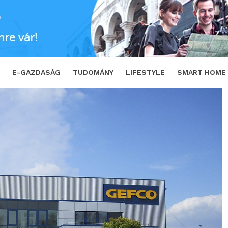
ezető logisztikai szolgáltatója
SHARE
E-GAZDASÁG
TUDOMÁNY
LIFESTYLE
SMART HOME