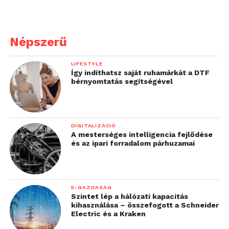
Népszerű
LIFESTYLE
Így indíthatsz saját ruhamárkát a DTF
bérnyomtatás segítségével
DIGITALIZÁCIÓ
A mesterséges intelligencia fejlődése
és az ipari forradalom párhuzamai
E-GAZDASÁG
Szintet lép a hálózati kapacitás
kihasználása – összefogott a Schneider
Electric és a Kraken