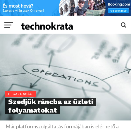
E-GAZDASÁG
Szedjük ráncba az üzleti
folyamatokat
Már platformszolgáltatás formájában is elérhető a