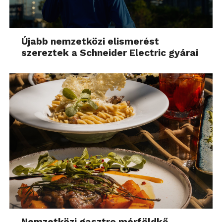
Újabb nemzetközi elismerést
szereztek a Schneider Electric gyárai
Nemzetközi gasztro mérföldkő,