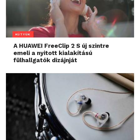
KÜTYÜK
A HUAWEI FreeClip 2 S új szintre
emeli a nyitott kialakítású
fülhallgatók dizájnját