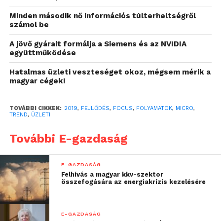
támogatni a folyamatokat, a pénzügytől és
Minden második nő információs túlterheltségről
humánerőforrásoktól kezdve a marketingen és
számol be
sales-en át egészen a kormányzati szervekig vagy
éppen minőségbiztosításig. Csomagok útjának
A jövő gyárait formálja a Siemens és az NVIDIA
együttműködése
követéséhez ugyanolyan jól használható, mint a
szerződések kezeléséhez és nyilvántartásához vagy
Hatalmas üzleti veszteséget okoz, mégsem mérik a
éppen az események szervezéséhez és a
magyar cégek!
regisztrációk rögzítéséhez.
TOVÁBBI CIKKEK:
2019
,
FEJLŐDÉS
,
FOCUS
,
FOLYAMATOK
,
MICRO
,
Annak érdekében, hogy a
TREND
,
ÜZLETI
szervezetek minél könnyebben
További E-gazdaság
használatba vehessék a
megoldást, a Micro Focus
E-GAZDASÁG
számos előre összeállított
Felhívás a magyar kkv-szektor
összefogására az energiakrízis kezelésére
folyamatalkalmazást
elérhetővé tesz számukra.
E-GAZDASÁG