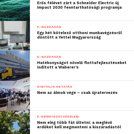
Erős félévet zárt a Schneider Electric új
Impact 2030 fenntarthatósági programja
E-GAZDASÁG
Egy hét kötelező otthoni munkavégzésről
döntött a Yettel Magyarország
E-GAZDASÁG
Hatékonyságot növelő flottafejlesztéseket
indított a Waberer’s
DIGITÁLIS OKTATÁS
Nem az álmok vége – csak újratervezés
E-KÖRNYEZETVÉDELEM
Nem elég több fát ültetni: a meglévő
erdőket kell megmenteni a kiszáradástól