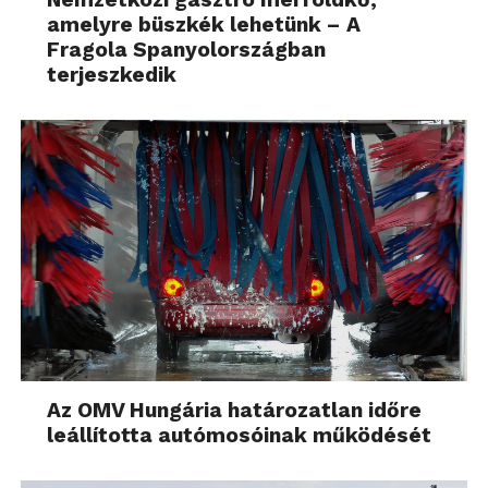
amelyre büszkék lehetünk – A
Fragola Spanyolországban
terjeszkedik
Az OMV Hungária határozatlan időre
leállította autómosóinak működését