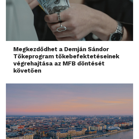
Megkezdődhet a Demján Sándor
Tőkeprogram tőkebefektetéseinek
végrehajtása az MFB döntését
követően