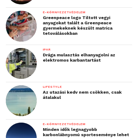
E-KÖRNYEZETVÉDELEM
Greenpeace logo Tiltott vegyi
anyagokat talált a Greenpeace
gyermekeknek készült matrica
tetoválásokban
IPAR
Drága mulasztás elhanyagolni az
elektromos karbantartást
LIFESTYLE
Az utazási kedv nem csökken, csak
átalakul
E-KÖRNYEZETVÉDELEM
Minden idők legnagyobb
karbonlábnyomú sporteseménye lehet