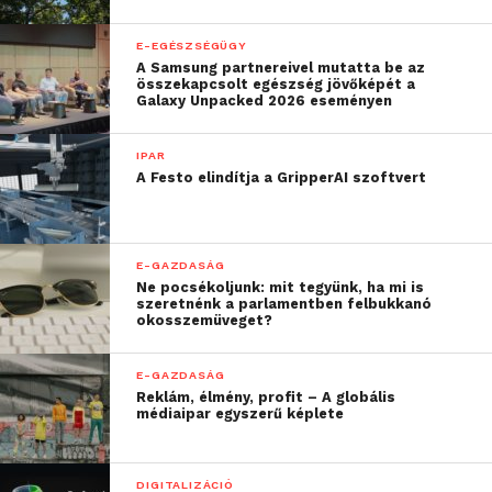
E-EGÉSZSÉGÜGY
A Samsung partnereivel mutatta be az
összekapcsolt egészség jövőképét a
Galaxy Unpacked 2026 eseményen
IPAR
A Festo elindítja a GripperAI szoftvert
E-GAZDASÁG
Ne pocsékoljunk: mit tegyünk, ha mi is
szeretnénk a parlamentben felbukkanó
okosszemüveget?
E-GAZDASÁG
Reklám, élmény, profit – A globális
médiaipar egyszerű képlete
DIGITALIZÁCIÓ