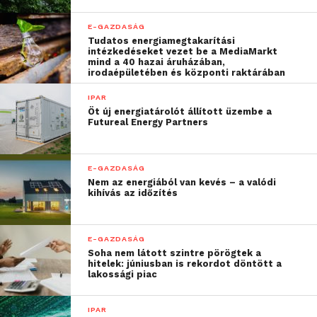
további modulokat. A
Release Control
használatával
pedig a cégek egyszerűen kézben tarthatják és
E-GAZDASÁG
ellenőrizhetik az alkalmazásfejlesztési folyamatokat
Tudatos energiamegtakarítási
a kód elkészültétől az üzembe helyezésig, így
intézkedéseket vezet be a MediaMarkt
mind a 40 hazai áruházában,
biztosak lehetnek abban, hogy a programok
irodaépületében és központi raktárában
megfelelő minőségben és funkcionalitással,
IPAR
határidőre elkészülnek.
Öt új energiatárolót állított üzembe a
Futureal Energy Partners
A platformszolgáltatásként elérhető
Solutions
Business Manager on Demand
verzión keresztül a
E-GAZDASÁG
vállalatok egyszerűen használhatják a Solutions
Nem az energiából van kevés – a valódi
Business Manager teljes folyamat-
kihívás az időzítés
alkalmazásfejlesztési és futtatási környezetét, külön
helyi infrastruktúra, rendszer és beállítások nélkül.
E-GAZDASÁG
Mindeközben a szervezetek az igény szerint
Soha nem látott szintre pörögtek a
skálázható megoldás segítségével a kapcsolódó
hitelek: júniusban is rekordot döntött a
lakossági piac
adminisztrációs és működtetési költségeiket is
csökkenthetik.
IPAR