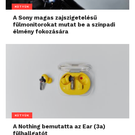
KÜTYÜK
A Sony magas zajszigetelésű
fülmonitorokat mutat be a színpadi
élmény fokozására
KÜTYÜK
A Nothing bemutatta az Ear (3a)
fülhallgatót