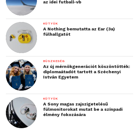
az idei futball-vb
KÜTYÜK
A Nothing bemutatta az Ear (3a)
fülhallgatót
BÜSZKESÉG
Az új mérnökgenerációt köszöntötték:
diplomaátadót tartott a Széchenyi
István Egyetem
KÜTYÜK
A Sony magas zajszigetelésű
fülmonitorokat mutat be a színpadi
élmény fokozására