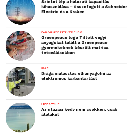
Szintet lép a hálózati kapacitás
napos esemény, a ticketingtől a készpénzmentes
kihasználása – összefogott a Schneider
fizetést biztosító chipes karszalagig minden a
Electric és a Kraken
legkorszerűbb világsztenderdek szerint zajlott
Georgia legfiatalabb fesztiválján.
E-KÖRNYEZETVÉDELEM
Greenpeace logo Tiltott vegyi
anyagokat talált a Greenpeace
gyermekeknek készült matrica
tetoválásokban
IPAR
Drága mulasztás elhanyagolni az
elektromos karbantartást
LIFESTYLE
Az utazási kedv nem csökken, csak
átalakul