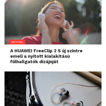
KÜTYÜK
A HUAWEI FreeClip 2 S új szintre
emeli a nyitott kialakítású
fülhallgatók dizájnját