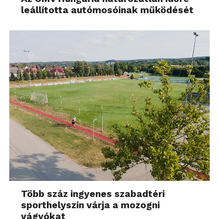
leállította autómosóinak működését
Több száz ingyenes szabadtéri
sporthelyszín várja a mozogni
vágyókat