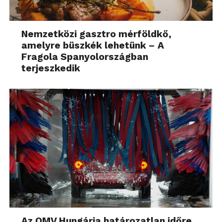
Nemzetközi gasztro mérföldkő,
amelyre büszkék lehetünk – A
Fragola Spanyolországban
terjeszkedik
Az OMV Hungária határozatlan időre