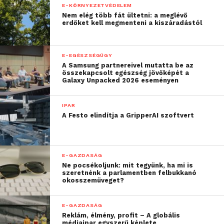
fizetési megoldásunk
E-KÖRNYEZETVÉDELEM
Nem elég több fát ültetni: a meglévő
technológiai szempontból
erdőket kell megmenteni a kiszáradástól
is a világ élvonalába
helyezte ezt a
E-EGÉSZSÉGÜGY
A Samsung partnereivel mutatta be az
rendezvényt.”
összekapcsolt egészség jövőképét a
Galaxy Unpacked 2026 eseményen
– hangsúlyozta Kaderják Dániel, a Festipay Zrt.
IPAR
vezérigazgatója, aki személyesen van jelen
A Festo elindítja a GripperAI szoftvert
Anakliában az integrált karszalag georgiai
bevezetésén.
E-GAZDASÁG
“Különösen nagy öröm
Ne pocsékoljunk: mit tegyünk, ha mi is
szeretnénk a parlamentben felbukkanó
okosszemüveget?
nekünk, hogy ebből a
régióból is érkezett egy
E-GAZDASÁG
együttműködési felkérés,
Reklám, élmény, profit – A globális
médiaipar egyszerű képlete