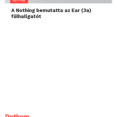
KÜTYÜK
A Nothing bemutatta az Ear (3a)
fülhallgatót
Dotkom