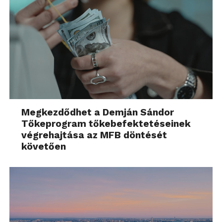
Megkezdődhet a Demján Sándor
Tőkeprogram tőkebefektetéseinek
végrehajtása az MFB döntését
követően