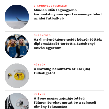
E-KÖRNYEZETVÉDELEM
Minden idők legnagyobb
karbonlábnyomú sporteseménye lehet
az idei futball-vb
BÜSZKESÉG
Az új mérnökgenerációt köszöntötték:
diplomaátadót tartott a Széchenyi
István Egyetem
KÜTYÜK
A Nothing bemutatta az Ear (3a)
fülhallgatót
KÜTYÜK
A Sony magas zajszigetelésű
fülmonitorokat mutat be a színpadi
élmény fokozására