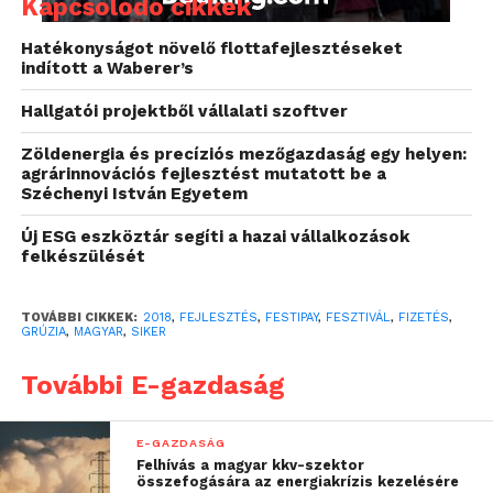
Kapcsolódó cikkek
Hatékonyságot növelő flottafejlesztéseket
indított a Waberer’s
A Fekete-tenger partján található üdülőhelyen zajló
Hallgatói projektből vállalati szoftver
EchoWaves-t az egyik legnépszerűbb európai
Zöldenergia és precíziós mezőgazdaság egy helyen:
fesztivál, az EXIT szervezői támogatják.
agrárinnovációs fejlesztést mutatott be a
Széchenyi István Egyetem
“Ez a 4 napos fesztivál
Új ESG eszköztár segíti a hazai vállalkozások
nagyban hozzájárul majd
felkészülését
a régió kulturális és
TOVÁBBI CIKKEK:
2018
,
FEJLESZTÉS
,
FESTIPAY
,
FESZTIVÁL
,
FIZETÉS
,
turisztikai
GRÚZIA
,
MAGYAR
,
SIKER
fellendüléséhez.
További E-gazdaság
Hatására emelkedni fog a
beruházások száma a
E-GAZDASÁG
Felhívás a magyar kkv-szektor
területen, miközben
összefogására az energiakrízis kezelésére