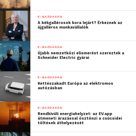
Anaklia a régió
elektronikus zenei
E-GAZDASÁG
A kékgallérosok kora lejárt? Érkeznek az
központjává növi ki
újgalléros munkavállalók
magát. Az EXIT
tapasztalt
E-GAZDASÁG
Újabb nemzetközi elismerést szereztek a
szervezőgárdájának
Schneider Electric gyárai
útmutatásai alapján az
elkövetkező években
E-GAZDASÁG
Kettészakadt Európa az elektromos
szeretnénk az
autózásban
EchoWaves-t népszerű
nemzetközi kulturális
E-GAZDASÁG
Rendkívüli energiahelyzet: az EV.app
eseménnyé fejleszteni.”
átmeneti árazással ösztönzi a csúcsidei
töltések áthelyezését
– jelentette ki Sandi Kuplen, az anakliai fesztivál