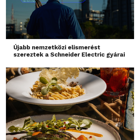
Újabb nemzetközi elismerést
szereztek a Schneider Electric gyárai