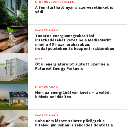
E-KÖRNYEZETVÉDELEM
operációs igazgatója, majd hozzátette:
A fenntartható nyár a szervezetünket is
védi
“Azért kerestük fel a
Festipayt, mert pontosan
E-GAZDASÁG
Tudatos energiamegtakarítási
az általuk képviselt
intézkedéseket vezet be a MediaMarkt
mind a 40 hazai áruházában,
innovatív szemléletmódra
irodaépületében és központi raktárában
volt szükségünk a
IPAR
Öt új energiatárolót állított üzembe a
rendezvénymenedzsmenttel
Futureal Energy Partners
kapcsolatban is.”
E-GAZDASÁG
Nem az energiából van kevés – a valódi
– tette hozzá Sandi Kuplen.
kihívás az időzítés
E-GAZDASÁG
Soha nem látott szintre pörögtek a
hitelek: júniusban is rekordot döntött a