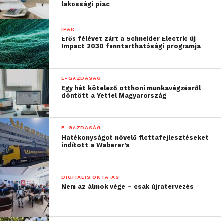
lakossági piac
IPAR
Erős félévet zárt a Schneider Electric új
Impact 2030 fenntarthatósági programja
E-GAZDASÁG
Egy hét kötelező otthoni munkavégzésről
döntött a Yettel Magyarország
Az eurázsiai országban a Festipay révén most
először jelent meg ez a fizetéstechnológiai újítás, a
E-GAZDASÁG
karszalagba épített NFC-chip, amely kombinált
Hatékonyságot növelő flottafejlesztéseket
indított a Waberer’s
beléptetésre és fizetésre is alkalmas.
„Az EchoWaves
DIGITÁLIS OKTATÁS
Nem az álmok vége – csak újratervezés
fesztiválon most debütált
integrált beléptetési és