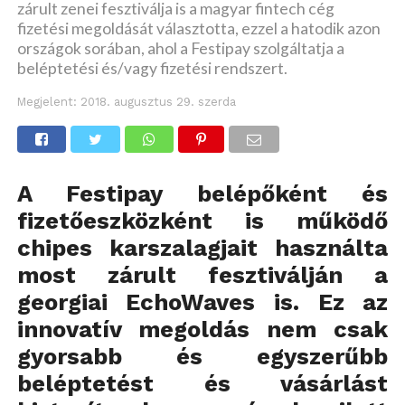
zárult zenei fesztiválja is a magyar fintech cég
fizetési megoldását választotta, ezzel a hatodik azon
országok sorában, ahol a Festipay szolgáltatja a
beléptetési és/vagy fizetési rendszert.
Megjelent:
2018. augusztus 29. szerda
A
Festipay
belépőként és
fizetőeszközként is működő
chipes karszalagjait használta
most zárult fesztiválján a
georgiai
EchoWaves
is. Ez az
innovatív megoldás nem csak
gyorsabb és egyszerűbb
beléptetést és vásárlást