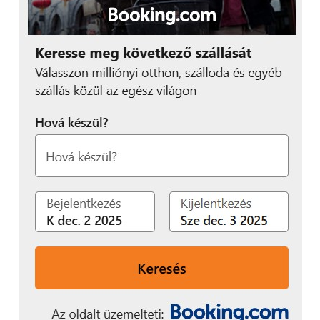
A rendezvényen a Festipay-en túl az európai
rendezvényszcéna egy másik piacvezetője is
képviseltette magát. Az Egyesült Királyságban
alapított
LIVE IT
több, mint 5 éve biztosítja a
ticketinget európai nagyfesztiválokon. Kenton Ward
vezérigazgató így számolt be a 4 nap tapasztalatairól:
“Nagy örömünkre szolgál,
hogy sikeresen kezeltük
az EchoWaves
jegyértékesítését, a
ticketing platform
integrálása a Festipay
rendszerébe lehetővé
tette, hogy a fesztiválon