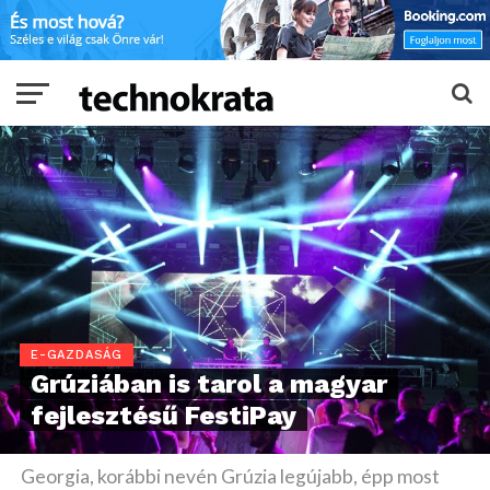
E-GAZDASÁG
Grúziában is tarol a magyar
fejlesztésű FestiPay
Georgia, korábbi nevén Grúzia legújabb, épp most