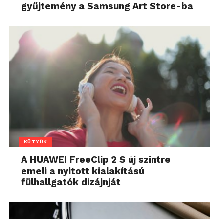
gyűjtemény a Samsung Art Store-ba
KÜTYÜK
A HUAWEI FreeClip 2 S új szintre
emeli a nyitott kialakítású
fülhallgatók dizájnját