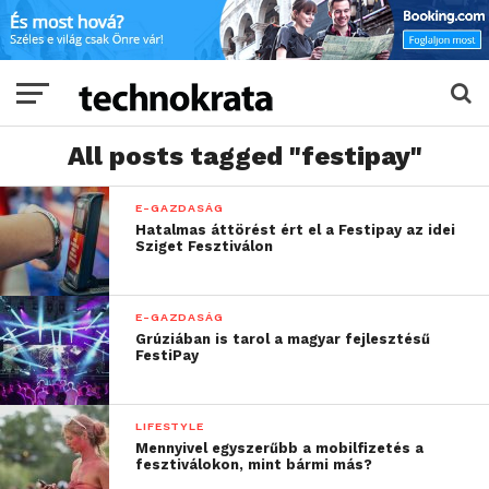
All posts tagged "festipay"
E-GAZDASÁG
Hatalmas áttörést ért el a Festipay az idei
Sziget Fesztiválon
E-GAZDASÁG
Grúziában is tarol a magyar fejlesztésű
FestiPay
LIFESTYLE
Mennyivel egyszerűbb a mobilfizetés a
fesztiválokon, mint bármi más?