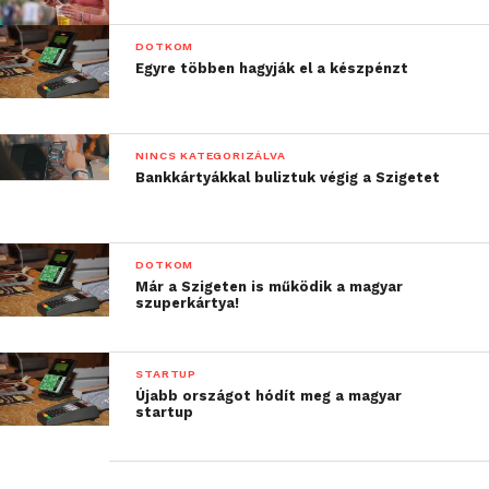
DOTKOM
Egyre többen hagyják el a készpénzt
NINCS KATEGORIZÁLVA
Bankkártyákkal buliztuk végig a Szigetet
DOTKOM
Már a Szigeten is működik a magyar
szuperkártya!
STARTUP
Újabb országot hódít meg a magyar
startup