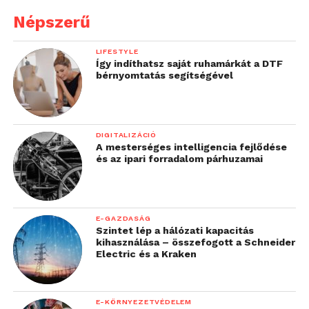
Népszerű
LIFESTYLE
Így indíthatsz saját ruhamárkát a DTF
bérnyomtatás segítségével
DIGITALIZÁCIÓ
A mesterséges intelligencia fejlődése
és az ipari forradalom párhuzamai
E-GAZDASÁG
Szintet lép a hálózati kapacitás
kihasználása – összefogott a Schneider
Electric és a Kraken
E-KÖRNYEZETVÉDELEM