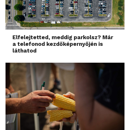
Elfelejtetted, meddig parkolsz? Már
a telefonod kezdőképernyőjén is
láthatod