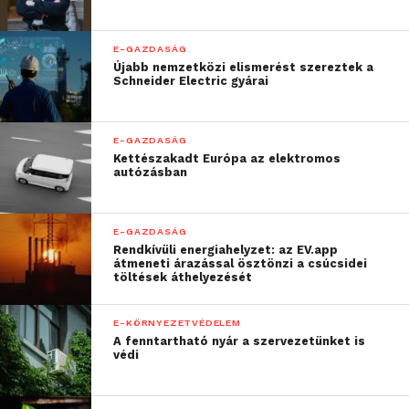
E-GAZDASÁG
Újabb nemzetközi elismerést szereztek a
Schneider Electric gyárai
E-GAZDASÁG
Kettészakadt Európa az elektromos
autózásban
E-GAZDASÁG
Rendkívüli energiahelyzet: az EV.app
átmeneti árazással ösztönzi a csúcsidei
töltések áthelyezését
E-KÖRNYEZETVÉDELEM
A fenntartható nyár a szervezetünket is
védi