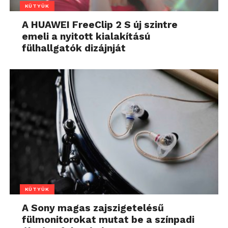
KÜTYÜK
A HUAWEI FreeClip 2 S új szintre
emeli a nyitott kialakítású
fülhallgatók dizájnját
KÜTYÜK
A Sony magas zajszigetelésű
fülmonitorokat mutat be a színpadi