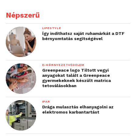
Népszerű
LIFESTYLE
Így indíthatsz saját ruhamárkát a DTF
bérnyomtatás segítségével
E-KÖRNYEZETVÉDELEM
Greenpeace logo Tiltott vegyi
anyagokat talált a Greenpeace
gyermekeknek készült matrica
tetoválásokban
IPAR
Drága mulasztás elhanyagolni az
elektromos karbantartást