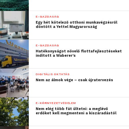
E-GAZDASÁG
Egy hét kötelező otthoni munkavégzésről
döntött a Yettel Magyarország
E-GAZDASÁG
Hatékonyságot növelő flottafejlesztéseket
indított a Waberer’s
DIGITÁLIS OKTATÁS
Nem az álmok vége – csak újratervezés
E-KÖRNYEZETVÉDELEM
Nem elég több fát ültetni: a meglévő
erdőket kell megmenteni a kiszáradástól