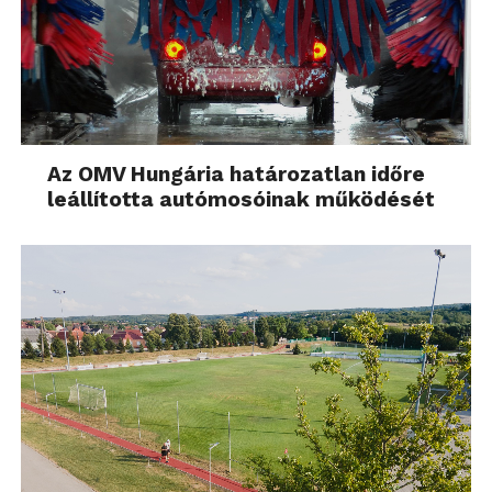
Az OMV Hungária határozatlan időre
leállította autómosóinak működését