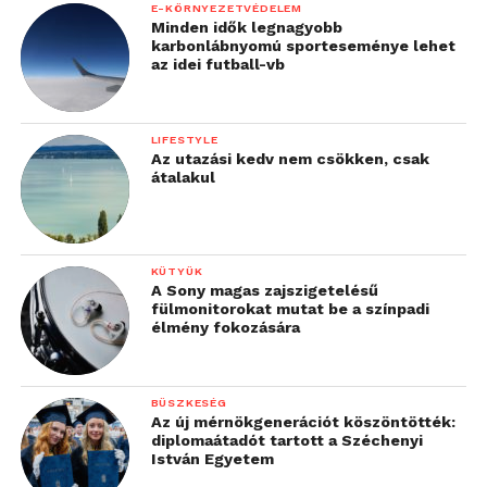
E-KÖRNYEZETVÉDELEM
Minden idők legnagyobb
karbonlábnyomú sporteseménye lehet
az idei futball-vb
LIFESTYLE
Az utazási kedv nem csökken, csak
átalakul
KÜTYÜK
A Sony magas zajszigetelésű
fülmonitorokat mutat be a színpadi
élmény fokozására
BÜSZKESÉG
Az új mérnökgenerációt köszöntötték:
diplomaátadót tartott a Széchenyi
István Egyetem