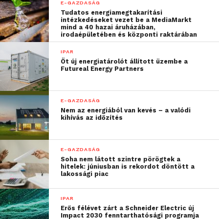
E-GAZDASÁG
Tudatos energiamegtakarítási
intézkedéseket vezet be a MediaMarkt
mind a 40 hazai áruházában,
irodaépületében és központi raktárában
IPAR
Öt új energiatárolót állított üzembe a
Futureal Energy Partners
E-GAZDASÁG
Nem az energiából van kevés – a valódi
kihívás az időzítés
E-GAZDASÁG
Soha nem látott szintre pörögtek a
hitelek: júniusban is rekordot döntött a
lakossági piac
IPAR
Erős félévet zárt a Schneider Electric új
Impact 2030 fenntarthatósági programja