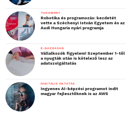
TUDOMÁNY
Robotika és programozás: kezdetét
vette a Széchenyi István Egyetem és az
Audi Hungaria nyári programja
E-GAZDASÁG
Vállalkozók figyelem! Szeptember 1-től
a nyugták után is kötelező lesz az
adatszolgáltatás
DIGITÁLIS OKTATÁS
Ingyenes AI-képzési programot indít
magyar fejlesztőknek is az AWS