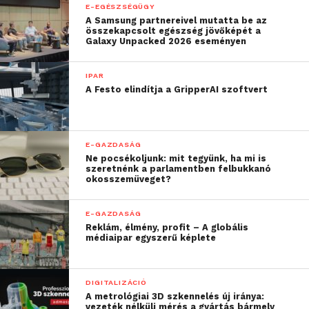
E-EGÉSZSÉGÜGY
A Samsung partnereivel mutatta be az
összekapcsolt egészség jövőképét a
Galaxy Unpacked 2026 eseményen
IPAR
A Festo elindítja a GripperAI szoftvert
E-GAZDASÁG
Ne pocsékoljunk: mit tegyünk, ha mi is
szeretnénk a parlamentben felbukkanó
okosszemüveget?
E-GAZDASÁG
Reklám, élmény, profit – A globális
médiaipar egyszerű képlete
DIGITALIZÁCIÓ
A metrológiai 3D szkennelés új iránya:
vezeték nélküli mérés a gyártás bármely