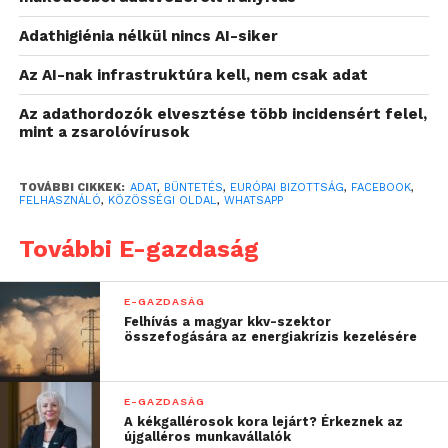
Adathigiénia nélkül nincs AI-siker
Az AI-nak infrastruktúra kell, nem csak adat
Az adathordozók elvesztése több incidensért felel,
mint a zsarolóvírusok
TOVÁBBI CIKKEK:
ADAT
,
BÜNTETÉS
,
EURÓPAI BIZOTTSÁG
,
FACEBOOK
,
FELHASZNÁLÓ
,
KÖZÖSSÉGI OLDAL
,
WHATSAPP
További E-gazdaság
E-GAZDASÁG
Felhívás a magyar kkv-szektor
összefogására az energiakrízis kezelésére
E-GAZDASÁG
A kékgallérosok kora lejárt? Érkeznek az
újgalléros munkavállalók