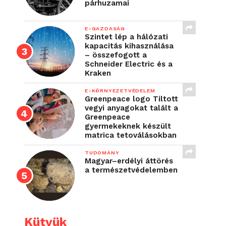
párhuzamai
E-GAZDASÁG
Szintet lép a hálózati
kapacitás kihasználása
– összefogott a
Schneider Electric és a
Kraken
E-KÖRNYEZETVÉDELEM
Greenpeace logo Tiltott
vegyi anyagokat talált a
Greenpeace
gyermekeknek készült
matrica tetoválásokban
TUDOMÁNY
Magyar–erdélyi áttörés
a természetvédelemben
Kütyük