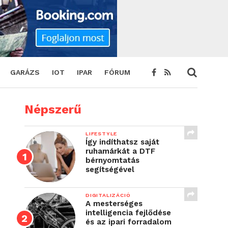
GARÁZS
IOT
IPAR
FÓRUM
Népszerű
LIFESTYLE
Így indíthatsz saját
ruhamárkát a DTF
bérnyomtatás
segítségével
DIGITALIZÁCIÓ
A mesterséges
intelligencia fejlődése
és az ipari forradalom