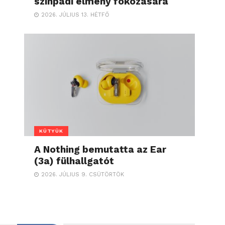
színpadi élmény fokozására
2026. JÚLIUS 13. HÉTFŐ
KÜTYÜK
A Nothing bemutatta az Ear
(3a) fülhallgatót
2026. JÚLIUS 9. CSÜTÖRTÖK