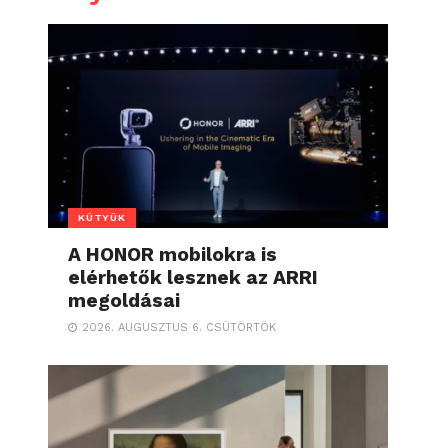
KÜTYÜK
A HONOR mobilokra is
elérhetők lesznek az ARRI
megoldásai
2026. AUGUSZTUS 6. CSÜTÖRTÖK