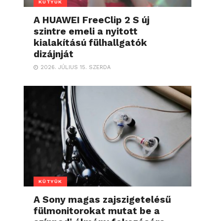
KÜTYÜK
A HUAWEI FreeClip 2 S új
szintre emeli a nyitott
kialakítású fülhallgatók
dizájnját
2026. JÚLIUS 15. SZERDA
KÜTYÜK
A Sony magas zajszigetelésű
fülmonitorokat mutat be a