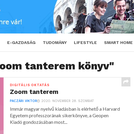
E-GAZDASÁG
TUDOMÁNY
LIFESTYLE
SMART HOME
"zoom tanterem könyv"
DIGITÁLIS OKTATÁS
Zoom tanterem
PACZÁRI VIKTOR
2020. NOVEMBER 28. SZOMBAT
Immár magyar nyelvű kiadásban is elérhető a Harvard
Egyetem professzorának sikerkönyve, a Geopen
Kiadó gondozásában most...