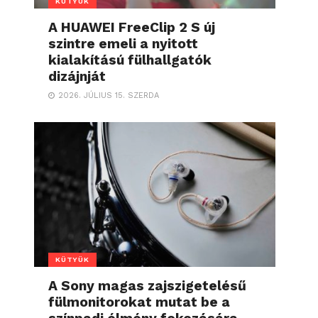
KÜTYÜK
A HUAWEI FreeClip 2 S új
szintre emeli a nyitott
kialakítású fülhallgatók
dizájnját
2026. JÚLIUS 15. SZERDA
KÜTYÜK
A Sony magas zajszigetelésű
fülmonitorokat mutat be a