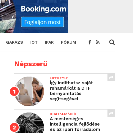
GARÁZS
IOT
IPAR
FÓRUM
Népszerű
LIFESTYLE
Így indíthatsz saját
ruhamárkát a DTF
bérnyomtatás
segítségével
DIGITALIZÁCIÓ
A mesterséges
intelligencia fejlődése
és az ipari forradalom