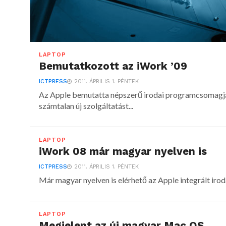
LAPTOP
Bemutatkozott az iWork ’09
ICTPRESS
2011. ÁPRILIS 1. PÉNTEK
Az Apple bemutatta népszerű irodai programcsomagján
számtalan új szolgáltatást...
LAPTOP
iWork 08 már magyar nyelven is
ICTPRESS
2011. ÁPRILIS 1. PÉNTEK
Már magyar nyelven is elérhető az Apple integrált iro
LAPTOP
Megjelent az új magyar Mac OS