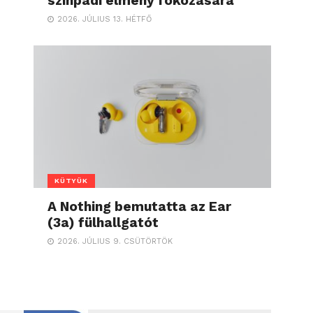
színpadi élmény fokozására
2026. JÚLIUS 13. HÉTFŐ
KÜTYÜK
A Nothing bemutatta az Ear
(3a) fülhallgatót
2026. JÚLIUS 9. CSÜTÖRTÖK