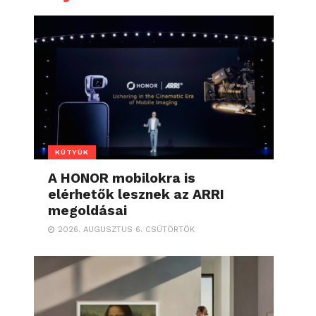
KÜTYÜK
A HONOR mobilokra is
elérhetők lesznek az ARRI
megoldásai
2026. AUGUSZTUS 6. CSÜTÖRTÖK