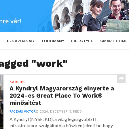
E-GAZDASÁG
TUDOMÁNY
LIFESTYLE
SMART HOME
tagged "work"
KARRIER
A Kyndryl Magyarország elnyerte a
2024-es Great Place To Work®
minősítést
PACZÁRI VIKTOR
2024. DECEMBER 17. KEDD
A Kyndryl (NYSE: KD), a világ legnagyobb IT
infrastruktúra-szolgáltatója büszkén jelenti be, hogy