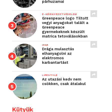
párhuzamai
E-KÖRNYEZETVÉDELEM
Greenpeace logo Tiltott
vegyi anyagokat talált a
Greenpeace
gyermekeknek készült
matrica tetoválásokban
IPAR
Drága mulasztás
elhanyagolni az
elektromos
karbantartást
LIFESTYLE
Az utazási kedv nem
csökken, csak átalakul
Kütyük