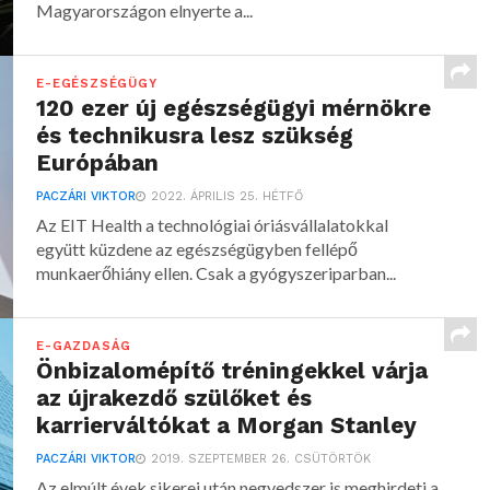
Magyarországon elnyerte a...
E-EGÉSZSÉGÜGY
120 ezer új egészségügyi mérnökre
és technikusra lesz szükség
Európában
PACZÁRI VIKTOR
2022. ÁPRILIS 25. HÉTFŐ
Az EIT Health a technológiai óriásvállalatokkal
együtt küzdene az egészségügyben fellépő
munkaerőhiány ellen. Csak a gyógyszeriparban...
E-GAZDASÁG
Önbizalomépítő tréningekkel várja
az újrakezdő szülőket és
karrierváltókat a Morgan Stanley
PACZÁRI VIKTOR
2019. SZEPTEMBER 26. CSÜTÖRTÖK
Az elmúlt évek sikerei után negyedszer is meghirdeti a