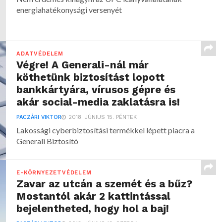
energiahatékonysági versenyét
ADATVÉDELEM
Végre! A Generali-nál már
köthetünk biztosítást lopott
bankkártyára, vírusos gépre és
akár social-media zaklatásra is!
PACZÁRI VIKTOR
2018. JÚNIUS 15. PÉNTEK
Lakossági cyberbiztosítási termékkel lépett piacra a
Generali Biztosító
E-KÖRNYEZETVÉDELEM
Zavar az utcán a szemét és a bűz?
Mostantól akár 2 kattintással
bejelentheted, hogy hol a baj!