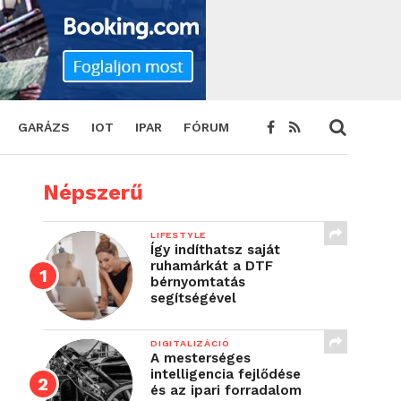
GARÁZS
IOT
IPAR
FÓRUM
Népszerű
LIFESTYLE
Így indíthatsz saját
ruhamárkát a DTF
bérnyomtatás
segítségével
DIGITALIZÁCIÓ
A mesterséges
intelligencia fejlődése
és az ipari forradalom