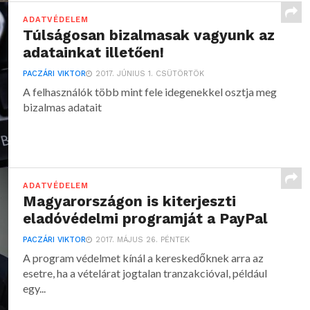
ADATVÉDELEM
Túlságosan bizalmasak vagyunk az
adatainkat illetően!
PACZÁRI VIKTOR
2017. JÚNIUS 1. CSÜTÖRTÖK
A felhasználók több mint fele idegenekkel osztja meg
bizalmas adatait
ADATVÉDELEM
Magyarországon is kiterjeszti
eladóvédelmi programját a PayPal
PACZÁRI VIKTOR
2017. MÁJUS 26. PÉNTEK
A program védelmet kínál a kereskedőknek arra az
esetre, ha a vételárat jogtalan tranzakcióval, például
egy...