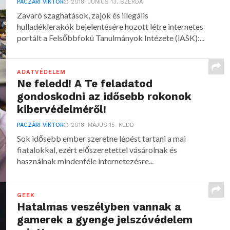
PACZÁRI VIKTOR
2018. JÚNIUS 13. SZERDA
Zavaró szaghatások, zajok és illegális
hulladéklerakók bejelentésére hozott létre internetes
portált a Felsőbbfokú Tanulmányok Intézete (iASK):...
ADATVÉDELEM
Ne feledd! A Te feladatod
gondoskodni az idősebb rokonok
kibervédelméről!
PACZÁRI VIKTOR
2018. MÁJUS 15. KEDD
Sok idősebb ember szeretne lépést tartani a mai
fiatalokkal, ezért előszeretettel vásárolnak és
használnak mindenféle internetezésre...
GEEK
Hatalmas veszélyben vannak a
gamerek a gyenge jelszóvédelem