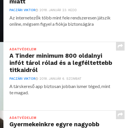
miatt
PACZÁRI VIKTOR
2018. JANUÁR 23. KEDD
Az internetezők több mint fele rendszeresen játszik
online, mégsem figyel a fiókja biztonságára
ADATVÉDELEM
A Tinder minimum 800 oldalnyi
infót tárol rólad és a legféltettebb
titkaidról
PACZÁRI VIKTOR
2018. JANUÁR 6. SZOMBAT
A társkereső app biztosan jobban ismer téged, mint
te magad.
ADATVÉDELEM
Gyermekeinkre egyre nagyobb