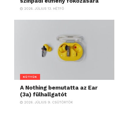
színpadi élmény fokozására
2026. JÚLIUS 13. HÉTFŐ
KÜTYÜK
A Nothing bemutatta az Ear
(3a) fülhallgatót
2026. JÚLIUS 9. CSÜTÖRTÖK