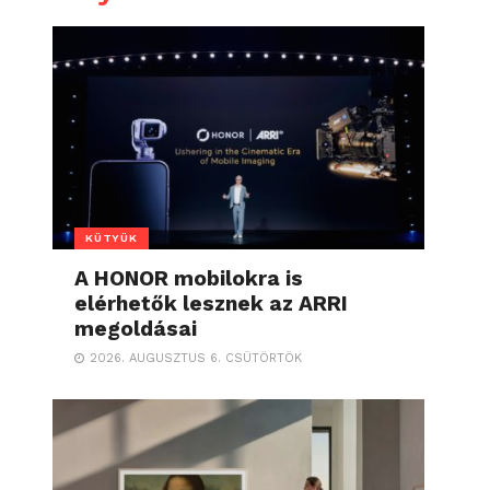
KÜTYÜK
A HONOR mobilokra is
elérhetők lesznek az ARRI
megoldásai
2026. AUGUSZTUS 6. CSÜTÖRTÖK