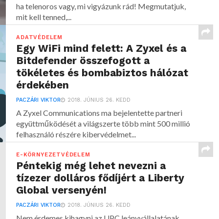
ha telenoros vagy, mi vigyázunk rád! Megmutatjuk,
mit kell tenned,...
ADATVÉDELEM
Egy WiFi mind felett: A Zyxel és a
Bitdefender összefogott a
tökéletes és bombabiztos hálózat
érdekében
PACZÁRI VIKTOR
2018. JÚNIUS 26. KEDD
A Zyxel Communications ma bejelentette partneri
együttműködését a világszerte több mint 500 millió
felhasználó részére kibervédelmet...
E-KÖRNYEZETVÉDELEM
Péntekig még lehet nevezni a
tízezer dolláros fődíjért a Liberty
Global versenyén!
PACZÁRI VIKTOR
2018. JÚNIUS 26. KEDD
Nem érdemes kihagyni az UPC leányvállalatának