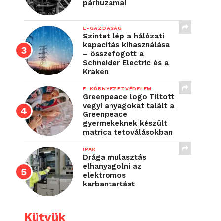
párhuzamai
E-GAZDASÁG
Szintet lép a hálózati
kapacitás kihasználása
– összefogott a
Schneider Electric és a
Kraken
E-KÖRNYEZETVÉDELEM
Greenpeace logo Tiltott
vegyi anyagokat talált a
Greenpeace
gyermekeknek készült
matrica tetoválásokban
IPAR
Drága mulasztás
elhanyagolni az
elektromos
karbantartást
Kütyük