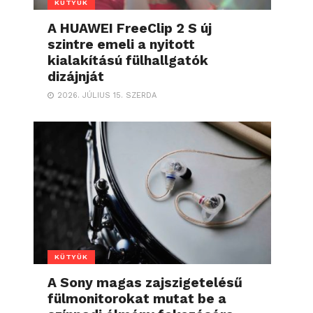
KÜTYÜK
A HUAWEI FreeClip 2 S új
szintre emeli a nyitott
kialakítású fülhallgatók
dizájnját
2026. JÚLIUS 15. SZERDA
KÜTYÜK
A Sony magas zajszigetelésű
fülmonitorokat mutat be a