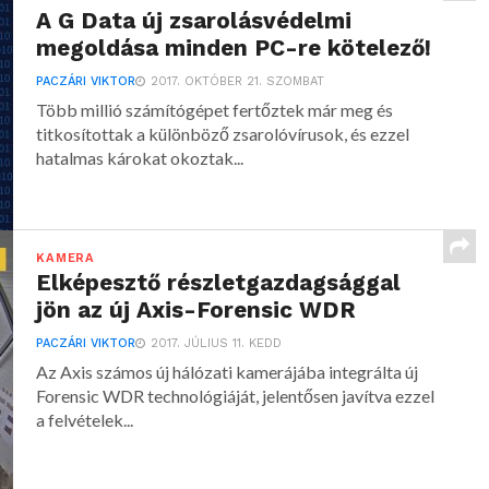
A G Data új zsarolásvédelmi
megoldása minden PC-re kötelező!
PACZÁRI VIKTOR
2017. OKTÓBER 21. SZOMBAT
Több millió számítógépet fertőztek már meg és
titkosítottak a különböző zsarolóvírusok, és ezzel
hatalmas károkat okoztak...
KAMERA
Elképesztő részletgazdagsággal
jön az új Axis-Forensic WDR
PACZÁRI VIKTOR
2017. JÚLIUS 11. KEDD
Az Axis számos új hálózati kamerájába integrálta új
Forensic WDR technológiáját, jelentősen javítva ezzel
a felvételek...