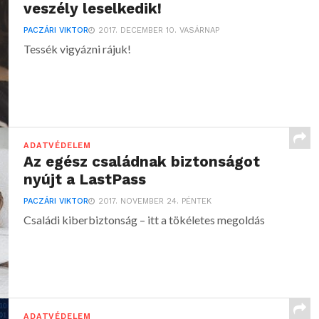
veszély leselkedik!
PACZÁRI VIKTOR
2017. DECEMBER 10. VASÁRNAP
Tessék vigyázni rájuk!
ADATVÉDELEM
Az egész családnak biztonságot
nyújt a LastPass
PACZÁRI VIKTOR
2017. NOVEMBER 24. PÉNTEK
Családi kiberbiztonság – itt a tökéletes megoldás
ADATVÉDELEM