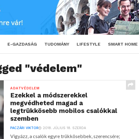
E-GAZDASÁG
TUDOMÁNY
LIFESTYLE
SMART HOME
agged "védelem"
ADATVÉDELEM
Ezekkel a módszerekkel
megvédheted magad a
legtrükkösebb mobilos csalókkal
szemben
PACZÁRI VIKTOR
2018. JÚLIUS 18. SZERDA
Vigyázz, a csalók egyre trükkösebbek, szerencsére;