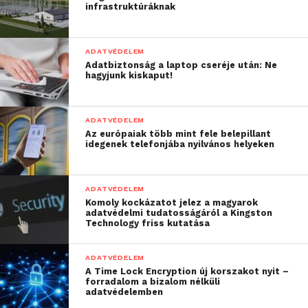
“Hihetetlenül rémisztő,
infrastruktúráknak
de egyáltalán nem
meglepő az ilyen
ADATVÉDELEM
Adatbiztonság a laptop cseréje után: Ne
mennyiségű személyes
hagyjunk kiskaput!
információ egy
felhasználóról. Minden
ADATVÉDELEM
Az európaiak több mint fele belepillant
app, amit napi szinten
idegenek telefonjába nyilvános helyeken
használunk rendelkezik
ezekkel az
ADATVÉDELEM
Komoly kockázatot jelez a magyarok
információkkal, a
adatvédelmi tudatosságáról a Kingston
Technology friss kutatása
Facebooknak még ennél
ezerrel is több oldala van
ADATVÉDELEM
A Time Lock Encryption új korszakot nyit –
mindenkiről!”
forradalom a bizalom nélküli
adatvédelemben