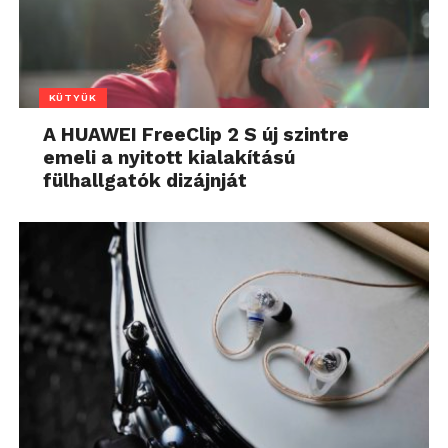
KÜTYÜK
A HUAWEI FreeClip 2 S új szintre
emeli a nyitott kialakítású
fülhallgatók dizájnját