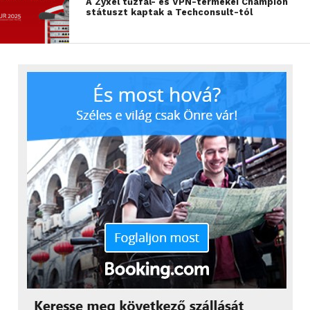
A Zyxel tűzfal- és VPN-termékei Champion
státuszt kaptak a Techconsult-tól