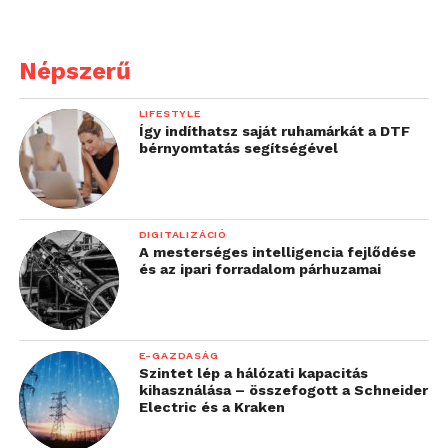
Népszerű
LIFESTYLE
Így indíthatsz saját ruhamárkát a DTF
bérnyomtatás segítségével
DIGITALIZÁCIÓ
A mesterséges intelligencia fejlődése
és az ipari forradalom párhuzamai
E-GAZDASÁG
Szintet lép a hálózati kapacitás
kihasználása – összefogott a Schneider
Electric és a Kraken