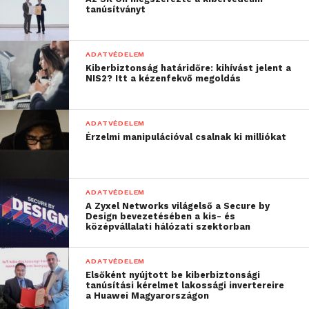
biztonságot kínálnak nekünk. A Tinder világosan
tanúsítványt
leírja az apró betűs részben:
ADATVÉDELEM
“Ne számítson rá, hogy a
Kiberbiztonság határidőre: kihívást jelent a
NIS2? Itt a kézenfekvő megoldás
személyes adatai,
beszélgetései és egyéb
ADATVÉDELEM
kommunikációs
Érzelmi manipulációval csalnak ki milliókat
tevékenységei örökre
védve maradnak.”
ADATVÉDELEM
A Zyxel Networks világelső a Secure by
Design bevezetésében a kis- és
Mivel a virtuális életünk a telefonon keresztül szinte
középvállalati hálózati szektorban
összeolvad a valós életünkkel, nagyon is tisztába kell
lenni azzal, hogy ki és mit tudhat meg rólunk. Ne
ADATVÉDELEM
legyünk naivak, hiszen az információ egyenlő a
Elsőként nyújtott be kiberbiztonsági
tanúsítási kérelmet lakossági invertereire
hatalommal. Minél többet tudnak meg rólunk, annál
a Huawei Magyarországon
könnyebben törhetik fel számítógépünket,