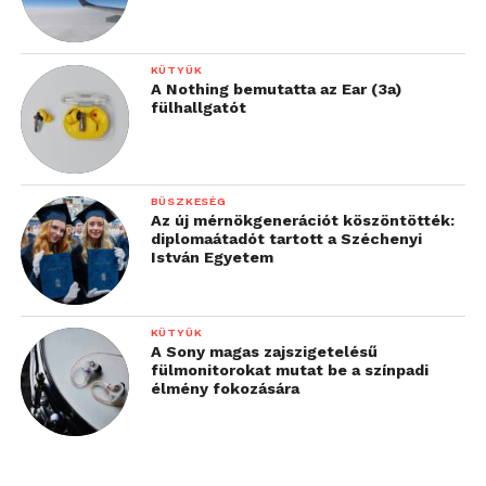
KÜTYÜK
A Nothing bemutatta az Ear (3a)
fülhallgatót
BÜSZKESÉG
Az új mérnökgenerációt köszöntötték:
diplomaátadót tartott a Széchenyi
István Egyetem
KÜTYÜK
A Sony magas zajszigetelésű
fülmonitorokat mutat be a színpadi
élmény fokozására