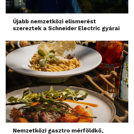
Újabb nemzetközi elismerést
szereztek a Schneider Electric gyárai
Nemzetközi gasztro mérföldkő,