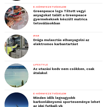
E-KÖRNYEZETVÉDELEM
Greenpeace logo Tiltott vegyi
anyagokat talált a Greenpeace
gyermekeknek készült matrica
tetoválásokban
IPAR
Drága mulasztás elhanyagolni az
elektromos karbantartást
LIFESTYLE
Az utazási kedv nem csökken, csak
átalakul
E-KÖRNYEZETVÉDELEM
Minden idők legnagyobb
karbonlábnyomú sporteseménye lehet
az idei futball-vb