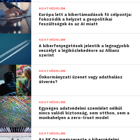
– mondta el Oliver Keyes, a Washingtoni Egyetem
ADATVÉDELEM
adatelemzője
Európa lett a kibertámadások fő célpontja:
fokozódik a helyzet a geopolitikai
feszültségek és az AI miatt
Egyszerűen az adatokat nem tudjuk érzékelni, mint
emberek. Tudomásunk van róla, hogy idegen
ADATVÉDELEM
emberek, cégek birtokolnak rólunk végtelen
A kiberfenyegetések jelentik a legnagyobb
veszélyt a légiközlekedésre az Allianz
mennyiségű információt, de ezt képtelenek
szerint
vagyunk addig reálisan látni, amíg nincs előttünk
egy 2000 oldalas nyomtatvány, ami, kvázi tudtunk
ADATVÉDELEM
nélkül csak rólunk szól. Persze mindnyájan
Önkormányzati üzenet vagy adathalász
átverés?
elfogadunk minden kérdést a regisztrációnál, hiszen
ezek nélkül nem is tudunk tovább haladni, hogy
tudjuk használni az adott appot, viszont mindig
ADATVÉDELEM
gondoljuk át és legyünk tisztába azzal, hogy mikor,
Egységes adatvédelmi szemlélet nélkül
nincs valódi biztonság, sem otthon, sem a
mire regisztrálunk be, illetve milyen infót adunk
munkahelyen a zero-trust model
meg magunkról.
ADATVÉDELEM
Itt jön képbe az, hogy az applikációk milyen
Az SK On megszerezte a kibervédelmi