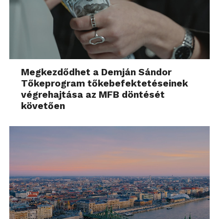
Megkezdődhet a Demján Sándor
Tőkeprogram tőkebefektetéseinek
végrehajtása az MFB döntését
követően