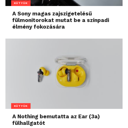
KÜTYÜK
A Sony magas zajszigetelésű
fülmonitorokat mutat be a színpadi
élmény fokozására
KÜTYÜK
A Nothing bemutatta az Ear (3a)
fülhallgatót