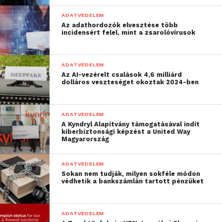
bankszámlánkat stb. Természetesen mindenféle
ADATVÉDELEM
appot és Facebookot is fogunk használni a jövőben
Az adathordozók elvesztése több
incidensért felel, mint a zsarolóvírusok
is, mert gyakorlatilag manapság ez már
elkerülhetetlen, viszont érdemes az ilyen dolgokról
is tudomást szerezni és minden kipipált négyzetet
ADATVÉDELEM
és választ megfontolni, mielőtt továbbmegyünk
Az AI-vezérelt csalások 4,6 milliárd
dolláros veszteséget okoztak 2024-ben
bárhol.
ADATVÉDELEM
A Kyndryl Alapítvány támogatásával indít
kiberbiztonsági képzést a United Way
Magyarország
ADATVÉDELEM
Sokan nem tudják, milyen sokféle módon
védhetik a bankszámlán tartott pénzüket
ADATVÉDELEM