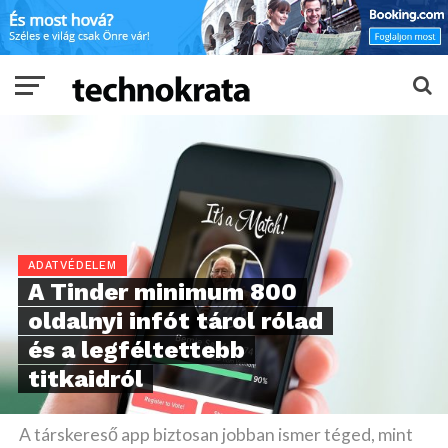
ADATVÉDELEM
A Tinder minimum 800
oldalnyi infót tárol rólad
és a legféltettebb
titkaidról
A társkereső app biztosan jobban ismer téged, mint