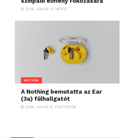
színpadi élmény fokozására
2026. JÚLIUS 13. HÉTFŐ
KÜTYÜK
A Nothing bemutatta az Ear
(3a) fülhallgatót
2026. JÚLIUS 9. CSÜTÖRTÖK