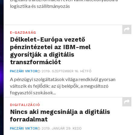
logisztika és szállítmányozás
E-GAZDASÁG
Délkelet-Európa vezető
pénzintézetei az IBM-mel
gyorsítják a digitális
transzformációt
PACZÁRI VIKTOR
2019. SZEPTEMBER 16. HÉTFŐ
A pénzügyi szolgáltatások világa rendkívül gyorsan
változik és fejlődik: az új belépők, a megváltozó
fogyasztói szokások...
DIGITALIZÁCIÓ
Nincs aki megcsinálja a digitális
forradalmat
PACZÁRI VIKTOR
2019. JANUÁR 29. KEDD