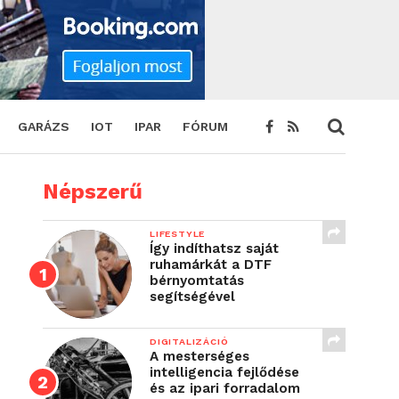
GARÁZS
IOT
IPAR
FÓRUM
Népszerű
LIFESTYLE
Így indíthatsz saját
ruhamárkát a DTF
bérnyomtatás
segítségével
DIGITALIZÁCIÓ
A mesterséges
intelligencia fejlődése
és az ipari forradalom