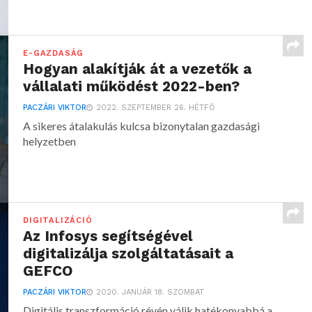
E-GAZDASÁG
Hogyan alakítják át a vezetők a
vállalati működést 2022-ben?
PACZÁRI VIKTOR
2022. SZEPTEMBER 26. HÉTFŐ
A sikeres átalakulás kulcsa bizonytalan gazdasági
helyzetben
DIGITALIZÁCIÓ
Az Infosys segítségével
digitalizálja szolgáltatásait a
GEFCO
PACZÁRI VIKTOR
2020. JANUÁR 18. SZOMBAT
Digitális transzformáció révén válik hatékonyabbá a