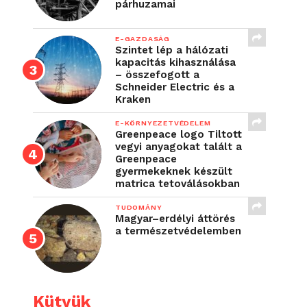
párhuzamai
E-GAZDASÁG
Szintet lép a hálózati
kapacitás kihasználása
– összefogott a
Schneider Electric és a
Kraken
E-KÖRNYEZETVÉDELEM
Greenpeace logo Tiltott
vegyi anyagokat talált a
Greenpeace
gyermekeknek készült
matrica tetoválásokban
TUDOMÁNY
Magyar–erdélyi áttörés
a természetvédelemben
Kütyük