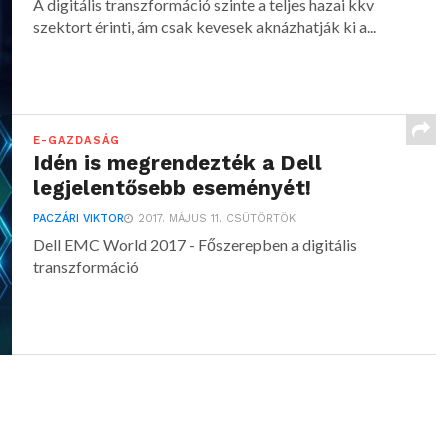
A digitális transzformáció szinte a teljes hazai kkv
szektort érinti, ám csak kevesek aknázhatják ki a...
E-GAZDASÁG
Idén is megrendezték a Dell
legjelentősebb eseményét!
PACZÁRI VIKTOR
2017. MÁJUS 11. CSÜTÖRTÖK
Dell EMC World 2017 - Főszerepben a digitális
transzformáció