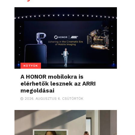
KÜTYÜK
A HONOR mobilokra is
elérhetők lesznek az ARRI
megoldásai
2026. AUGUSZTUS 6. CSÜTÖRTÖK