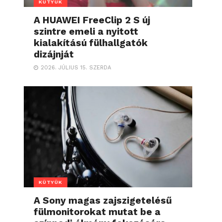
KÜTYÜK
A HUAWEI FreeClip 2 S új
szintre emeli a nyitott
kialakítású fülhallgatók
dizájnját
2026. JÚLIUS 15. SZERDA
KÜTYÜK
A Sony magas zajszigetelésű
fülmonitorokat mutat be a