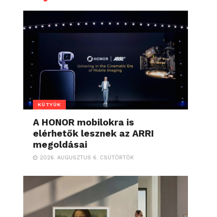
KÜTYÜK
A HONOR mobilokra is
elérhetők lesznek az ARRI
megoldásai
2026. AUGUSZTUS 6. CSÜTÖRTÖK