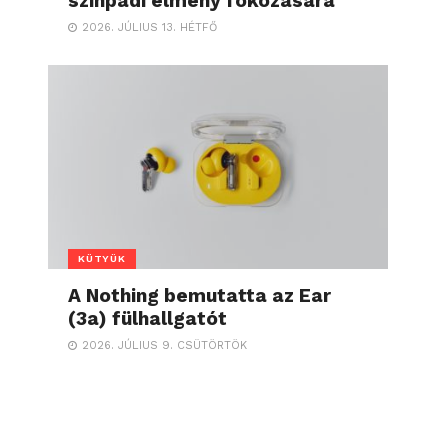
színpadi élmény fokozására
2026. JÚLIUS 13. HÉTFŐ
KÜTYÜK
A Nothing bemutatta az Ear
(3a) fülhallgatót
2026. JÚLIUS 9. CSÜTÖRTÖK