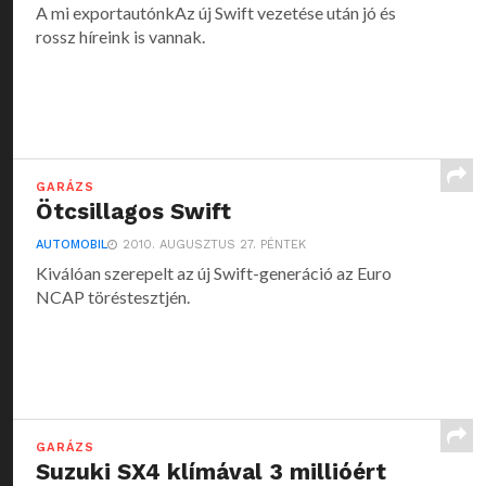
A mi exportautónkAz új Swift vezetése után jó és
rossz híreink is vannak.
GARÁZS
Ötcsillagos Swift
AUTOMOBIL
2010. AUGUSZTUS 27. PÉNTEK
Kiválóan szerepelt az új Swift-generáció az Euro
NCAP töréstesztjén.
GARÁZS
Suzuki SX4 klímával 3 millióért