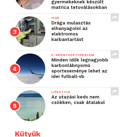
gyermekeknek készült
matrica tetoválásokban
IPAR
Drága mulasztás
elhanyagolni az
elektromos
karbantartást
E-KÖRNYEZETVÉDELEM
Minden idők legnagyobb
karbonlábnyomú
sporteseménye lehet az
idei futball-vb
LIFESTYLE
Az utazási kedv nem
csökken, csak átalakul
Kütyük