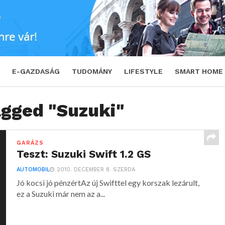
E-GAZDASÁG
TUDOMÁNY
LIFESTYLE
SMART HOME
agged "Suzuki"
GARÁZS
Teszt: Suzuki Swift 1.2 GS
AUTOMOBIL
2010. DECEMBER 8. SZERDA
Jó kocsi jó pénzértAz új Swifttel egy korszak lezárult,
ez a Suzuki már nem az a...