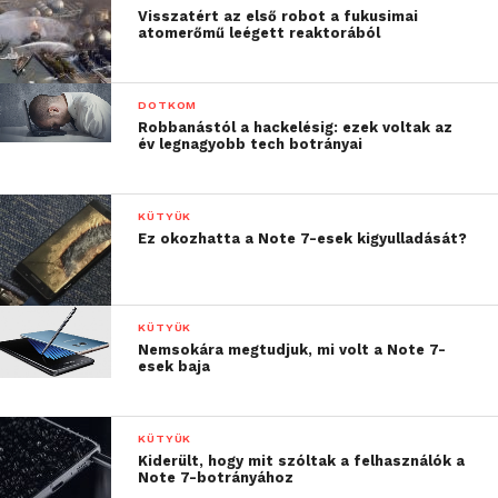
Visszatért az első robot a fukusimai
atomerőmű leégett reaktorából
DOTKOM
Robbanástól a hackelésig: ezek voltak az
év legnagyobb tech botrányai
KÜTYÜK
Ez okozhatta a Note 7-esek kigyulladását?
KÜTYÜK
Nemsokára megtudjuk, mi volt a Note 7-
esek baja
KÜTYÜK
Kiderült, hogy mit szóltak a felhasználók a
Note 7-botrányához