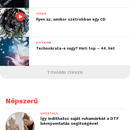
VIDEÓ
Ilyen az, amikor szétrobban egy CD
DOTKOM
Technokrata-e vagy? Heti top – 44. hét
TOVÁBBI CIKKEK
Népszerű
LIFESTYLE
Így indíthatsz saját ruhamárkát a DTF
bérnyomtatás segítségével