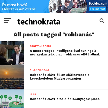
All posts tagged "robbanás"
DIGITALIZÁCIÓ
A mesterséges intelligenciával tuningolt
névjegykártyák piaci robbanás előtt állnak
E-GAZDASÁG
Robbanás előtt áll az előfizetéses e-
kereskedelem Magyarországon
IPAR
Robbanás előtt a zöld építőanyagok piaca