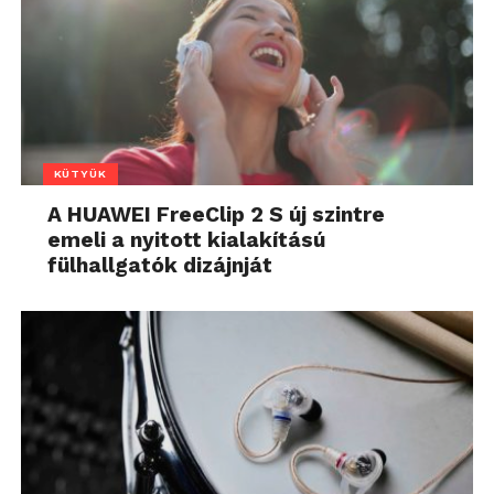
KÜTYÜK
A HUAWEI FreeClip 2 S új szintre
emeli a nyitott kialakítású
fülhallgatók dizájnját