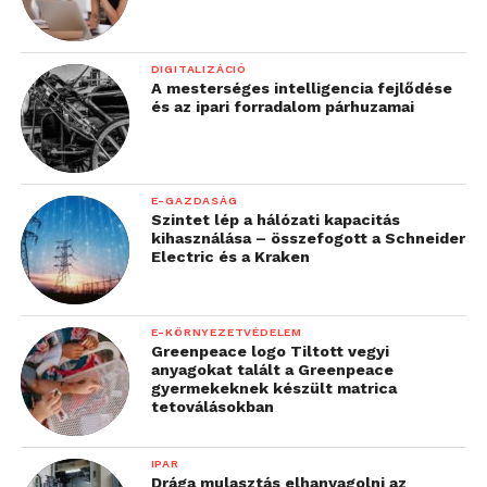
DIGITALIZÁCIÓ
A mesterséges intelligencia fejlődése
és az ipari forradalom párhuzamai
E-GAZDASÁG
Szintet lép a hálózati kapacitás
kihasználása – összefogott a Schneider
Electric és a Kraken
E-KÖRNYEZETVÉDELEM
Greenpeace logo Tiltott vegyi
anyagokat talált a Greenpeace
gyermekeknek készült matrica
tetoválásokban
IPAR
Drága mulasztás elhanyagolni az