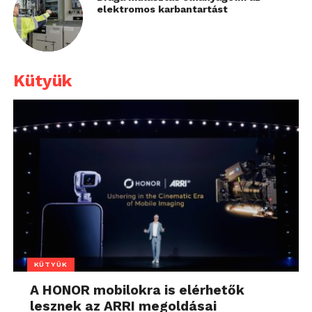
elektromos karbantartást
Kütyük
KÜTYÜK
A HONOR mobilokra is elérhetők
lesznek az ARRI megoldásai