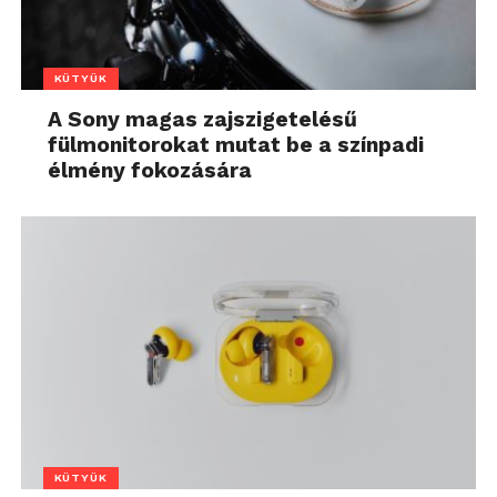
KÜTYÜK
A Sony magas zajszigetelésű
fülmonitorokat mutat be a színpadi
élmény fokozására
KÜTYÜK