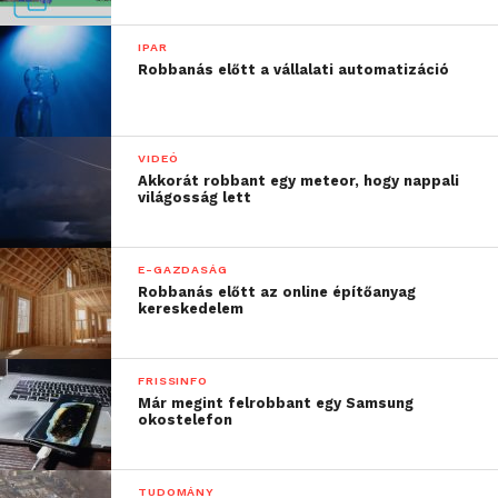
IPAR
Robbanás előtt a vállalati automatizáció
VIDEÓ
Akkorát robbant egy meteor, hogy nappali
világosság lett
E-GAZDASÁG
Robbanás előtt az online építőanyag
kereskedelem
FRISSINFO
Már megint felrobbant egy Samsung
okostelefon
TUDOMÁNY