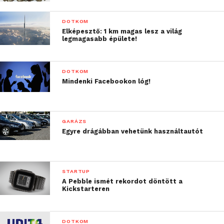
DOTKOM
Elképesztő: 1 km magas lesz a világ
legmagasabb épülete!
DOTKOM
Mindenki Facebookon lóg!
GARÁZS
Egyre drágábban vehetünk használtautót
STARTUP
A Pebble ismét rekordot döntött a
Kickstarteren
DOTKOM