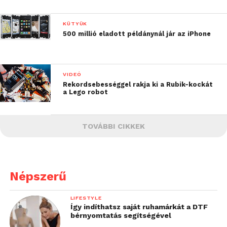
KÜTYÜK
500 millió eladott példánynál jár az iPhone
VIDEÓ
Rekordsebességgel rakja ki a Rubik-kockát
a Lego robot
TOVÁBBI CIKKEK
Népszerű
LIFESTYLE
Így indíthatsz saját ruhamárkát a DTF
bérnyomtatás segítségével