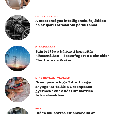
DIGITALIZÁCIÓ
A mesterséges intelligencia fejlődése
és az ipari forradalom párhuzamai
E-GAZDASÁG
Szintet lép a hálózati kapacitás
kihasználása – összefogott a Schneider
Electric és a Kraken
E-KÖRNYEZETVÉDELEM
Greenpeace logo Tiltott vegyi
anyagokat talált a Greenpeace
gyermekeknek készült matrica
tetoválásokban
IPAR
Drága mulasztás elhanyagolni az