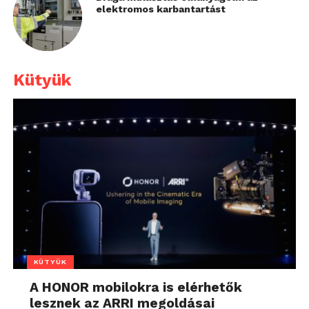
elektromos karbantartást
Kütyük
KÜTYÜK
A HONOR mobilokra is elérhetők
lesznek az ARRI megoldásai