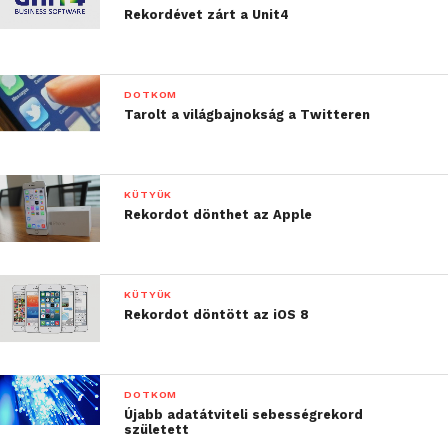
Rekordévet zárt a Unit4
DOTKOM
Tarolt a világbajnokság a Twitteren
KÜTYÜK
Rekordot dönthet az Apple
KÜTYÜK
Rekordot döntött az iOS 8
DOTKOM
Újabb adatátviteli sebességrekord
született