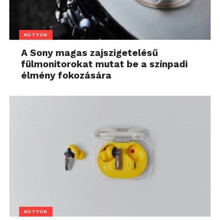
KÜTYÜK
A Sony magas zajszigetelésű
fülmonitorokat mutat be a színpadi
élmény fokozására
KÜTYÜK