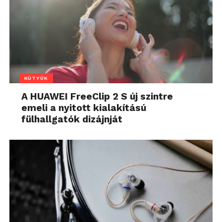
KÜTYÜK
A HUAWEI FreeClip 2 S új szintre
emeli a nyitott kialakítású
fülhallgatók dizájnját