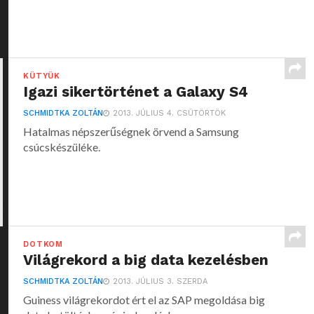
KÜTYÜK
Igazi sikertörténet a Galaxy S4
SCHMIDTKA ZOLTÁN
2013. JÚLIUS 4. CSÜTÖRTÖK
Hatalmas népszerűségnek örvend a Samsung
csúcskészüléke.
DOTKOM
Világrekord a big data kezelésben
SCHMIDTKA ZOLTÁN
2013. JÚLIUS 3. SZERDA
Guiness világrekordot ért el az SAP megoldása big