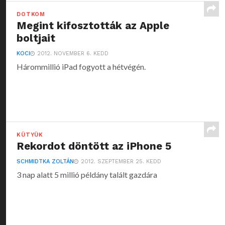
DOTKOM
Megint kifosztották az Apple
boltjait
KOCI
2012. NOVEMBER 6. KEDD
Hárommillió iPad fogyott a hétvégén.
KÜTYÜK
Rekordot döntött az iPhone 5
SCHMIDTKA ZOLTÁN
2012. SZEPTEMBER 25. KEDD
3 nap alatt 5 millió példány talált gazdára