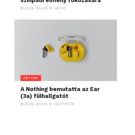
színpadi élmény fokozására
2026. JÚLIUS 13. HÉTFŐ
KÜTYÜK
A Nothing bemutatta az Ear
(3a) fülhallgatót
2026. JÚLIUS 9. CSÜTÖRTÖK