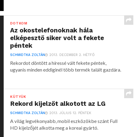
DOTKOM
Az okostelefonoknak hála
elképesztő siker volt a fekete
péntek
SCHMIDTKA ZOLTÁN
2013. DECEMBER 2. HÉTFŐ
Rekordot döntött a híressé vált fekete péntek,
ugyanis minden eddiginél több termék talált gazdára.
KÜTYÜK
Rekord kijelzőt alkotott az LG
SCHMIDTKA ZOLTÁN
2013. JÚLIUS 12. PÉNTEK
A világ legvékonyabb, mobil eszközökbe szánt Full
HD kijelzőjét alkotta meg a koreai gyártó.