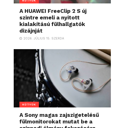
KÜTYÜK
A HUAWEI FreeClip 2 S új
szintre emeli a nyitott
kialakítású fülhallgatók
dizájnját
2026. JÚLIUS 15. SZERDA
KÜTYÜK
A Sony magas zajszigetelésű
fülmonitorokat mutat be a