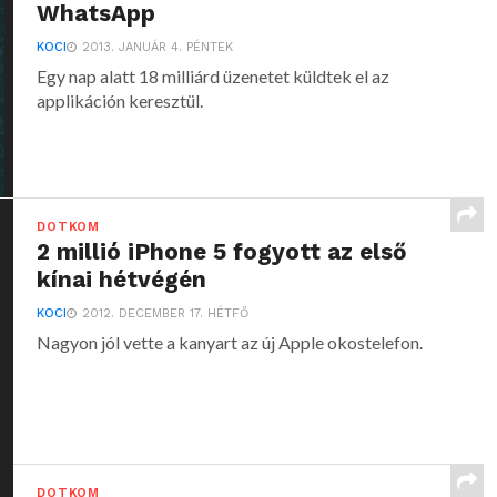
WhatsApp
KOCI
2013. JANUÁR 4. PÉNTEK
Egy nap alatt 18 milliárd üzenetet küldtek el az
applikáción keresztül.
DOTKOM
2 millió iPhone 5 fogyott az első
kínai hétvégén
KOCI
2012. DECEMBER 17. HÉTFŐ
Nagyon jól vette a kanyart az új Apple okostelefon.
DOTKOM