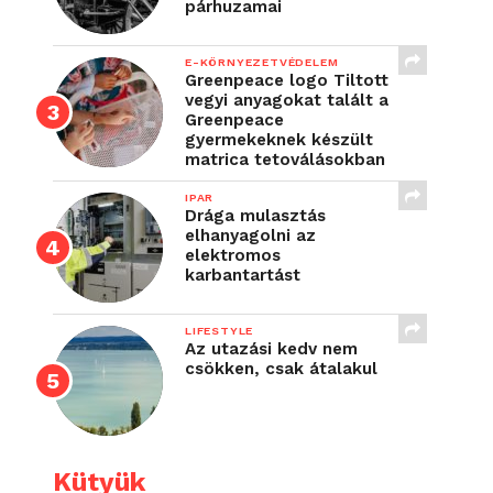
párhuzamai
E-KÖRNYEZETVÉDELEM
Greenpeace logo Tiltott
vegyi anyagokat talált a
Greenpeace
gyermekeknek készült
matrica tetoválásokban
IPAR
Drága mulasztás
elhanyagolni az
elektromos
karbantartást
LIFESTYLE
Az utazási kedv nem
csökken, csak átalakul
Kütyük