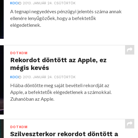
KOCI
2013. JANUÁR 24. CSÜTÖRTÖK
A tegnapi negyedéves pénzügyi jelentés száma annak
ellenére lenyűgözőek, hogy a befektetők
elégedetlenek.
DOTKOM
Rekordot döntött az Apple, ez
mégis kevés
KOCI
2013. JANUÁR 24. CSÜTÖRTÖK
Hiába döntötte meg saját bevételi rekordját az
Apple, a befektetők elégedetlenek a számokkal.
Zuhanóban az Apple.
DOTKOM
Szilveszterkor rekordot döntött a