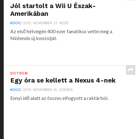
Jól startolt a Wii U Észak-
Amerikában
KOCI
2012. NOVEMBER 27. KEDD
Az első hétvégén 400 ezer fanatikus vette meg a
Nintendo új konzolját.
DOTKOM
Egy óra se kellett a Nexus 4-nek
KOCI
2012. NOVEMBER 14. SZERDA
Ennyi idő alatt az összes elfogyott a raktárból.