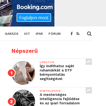
GARÁZS
IOT
IPAR
FÓRUM
Népszerű
LIFESTYLE
Így indíthatsz saját
ruhamárkát a DTF
bérnyomtatás
segítségével
DIGITALIZÁCIÓ
A mesterséges
intelligencia fejlődése
és az ipari forradalom