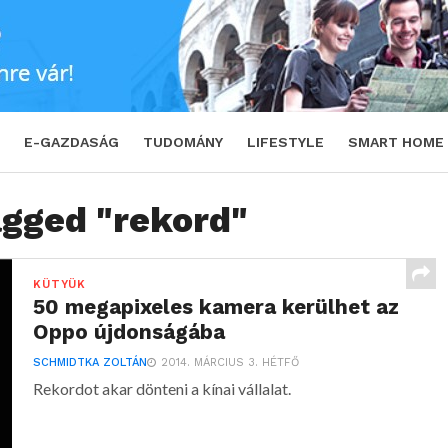
E-GAZDASÁG
TUDOMÁNY
LIFESTYLE
SMART HOME
agged "rekord"
KÜTYÜK
50 megapixeles kamera kerülhet az
Oppo újdonságába
SCHMIDTKA ZOLTÁN
2014. MÁRCIUS 3. HÉTFŐ
Rekordot akar dönteni a kínai vállalat.