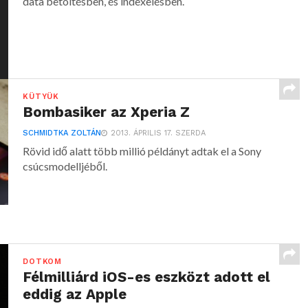
data betöltésben, és indexelésben.
KÜTYÜK
Bombasiker az Xperia Z
SCHMIDTKA ZOLTÁN
2013. ÁPRILIS 17. SZERDA
Rövid idő alatt több millió példányt adtak el a Sony
csúcsmodelljéből.
DOTKOM
Félmilliárd iOS-es eszközt adott el
eddig az Apple