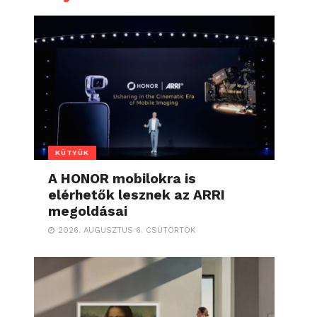
KÜTYÜK
A HONOR mobilokra is
elérhetők lesznek az ARRI
megoldásai
2026. AUGUSZTUS 6. CSÜTÖRTÖK