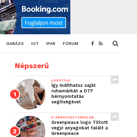
GARÁZS
IOT
IPAR
FÓRUM
Népszerű
LIFESTYLE
Így indíthatsz saját
ruhamárkát a DTF
bérnyomtatás
segítségével
E-KÖRNYEZETVÉDELEM
Greenpeace logo Tiltott
vegyi anyagokat talált a
Greenpeace