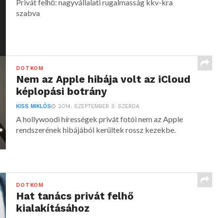
Privát felhő: nagyvállalati rugalmasság kkv-kra
szabva
DOTKOM
Nem az Apple hibája volt az iCloud
képlopási botrány
KISS MIKLÓS
2014. SZEPTEMBER 3. SZERDA
A hollywoodi hírességek privát fotói nem az Apple
rendszerének hibájából kerültek rossz kezekbe.
DOTKOM
Hat tanács privát felhő
kialakításához