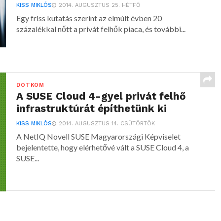
KISS MIKLÓS
2014. AUGUSZTUS 25. HÉTFŐ
Egy friss kutatás szerint az elmúlt évben 20
százalékkal nőtt a privát felhők piaca, és további...
DOTKOM
A SUSE Cloud 4-gyel privát felhő
infrastruktúrát építhetünk ki
KISS MIKLÓS
2014. AUGUSZTUS 14. CSÜTÖRTÖK
A NetIQ Novell SUSE Magyarországi Képviselet
bejelentette, hogy elérhetővé vált a SUSE Cloud 4, a
SUSE...