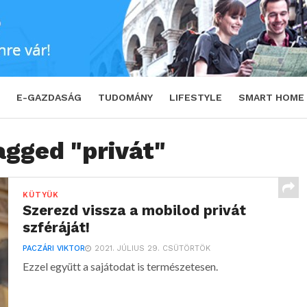
E-GAZDASÁG
TUDOMÁNY
LIFESTYLE
SMART HOME
agged "privát"
KÜTYÜK
Szerezd vissza a mobilod privát
szféráját!
PACZÁRI VIKTOR
2021. JÚLIUS 29. CSÜTÖRTÖK
Ezzel együtt a sajátodat is természetesen.