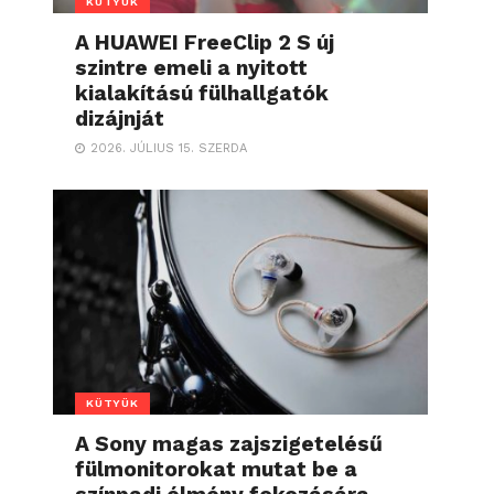
KÜTYÜK
A HUAWEI FreeClip 2 S új
szintre emeli a nyitott
kialakítású fülhallgatók
dizájnját
2026. JÚLIUS 15. SZERDA
KÜTYÜK
A Sony magas zajszigetelésű
fülmonitorokat mutat be a