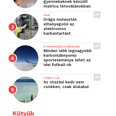
gyermekeknek készült
matrica tetoválásokban
IPAR
Drága mulasztás
elhanyagolni az
elektromos
karbantartást
E-KÖRNYEZETVÉDELEM
Minden idők legnagyobb
karbonlábnyomú
sporteseménye lehet az
idei futball-vb
LIFESTYLE
Az utazási kedv nem
csökken, csak átalakul
Kütyük