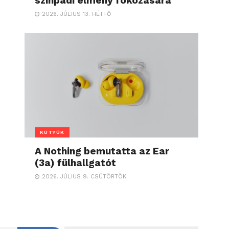
színpadi élmény fokozására
2026. JÚLIUS 13. HÉTFŐ
KÜTYÜK
A Nothing bemutatta az Ear
(3a) fülhallgatót
2026. JÚLIUS 9. CSÜTÖRTÖK