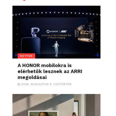
KÜTYÜK
A HONOR mobilokra is
elérhetők lesznek az ARRI
megoldásai
2026. AUGUSZTUS 6. CSÜTÖRTÖK