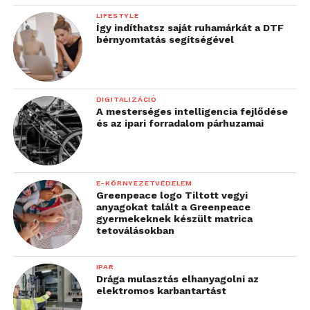
LIFESTYLE
Így indíthatsz saját ruhamárkát a DTF
bérnyomtatás segítségével
DIGITALIZÁCIÓ
A mesterséges intelligencia fejlődése
és az ipari forradalom párhuzamai
E-KÖRNYEZETVÉDELEM
Greenpeace logo Tiltott vegyi
anyagokat talált a Greenpeace
gyermekeknek készült matrica
tetoválásokban
IPAR
Drága mulasztás elhanyagolni az
elektromos karbantartást