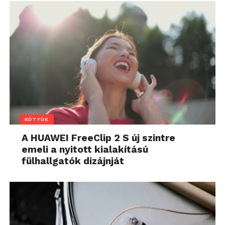
KÜTYÜK
A HUAWEI FreeClip 2 S új szintre
emeli a nyitott kialakítású
fülhallgatók dizájnját