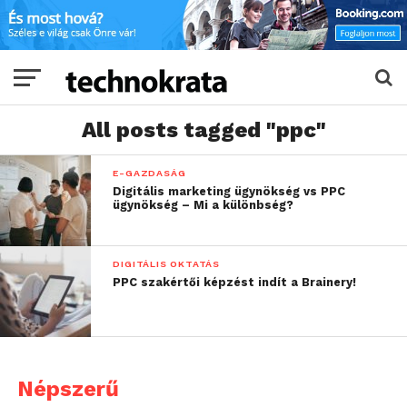
All posts tagged "ppc"
E-GAZDASÁG
Digitális marketing ügynökség vs PPC
ügynökség – Mi a különbség?
DIGITÁLIS OKTATÁS
PPC szakértői képzést indít a Brainery!
Népszerű