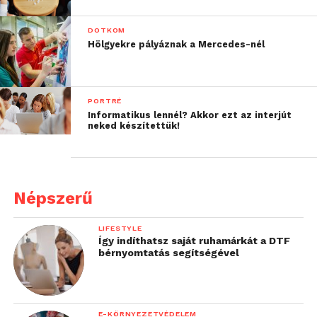
DOTKOM
Hölgyekre pályáznak a Mercedes-nél
PORTRÉ
Informatikus lennél? Akkor ezt az interjút
neked készítettük!
Népszerű
LIFESTYLE
Így indíthatsz saját ruhamárkát a DTF
bérnyomtatás segítségével
E-KÖRNYEZETVÉDELEM