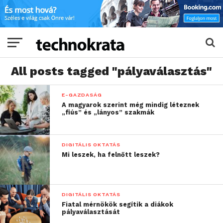
All posts tagged "pályaválasztás"
E-GAZDASÁG
A magyarok szerint még mindig léteznek
„fiús” és „lányos” szakmák
DIGITÁLIS OKTATÁS
Mi leszek, ha felnőtt leszek?
DIGITÁLIS OKTATÁS
Fiatal mérnökök segítik a diákok
pályaválasztását