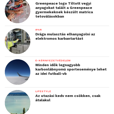
Greenpeace logo Tiltott vegyi
anyagokat talált a Greenpeace
gyermekeknek készült matrica
tetoválásokban
IPAR
Drága mulasztás elhanyagolni az
elektromos karbantartást
E-KÖRNYEZETVÉDELEM
Minden idők legnagyobb
karbonlábnyomú sporteseménye lehet
az idei futball-vb
LIFESTYLE
Az utazási kedv nem csökken, csak
átalakul