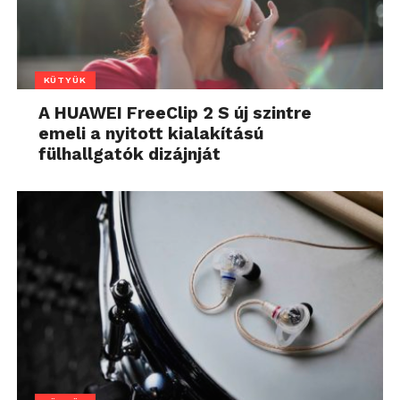
KÜTYÜK
A HUAWEI FreeClip 2 S új szintre
emeli a nyitott kialakítású
fülhallgatók dizájnját