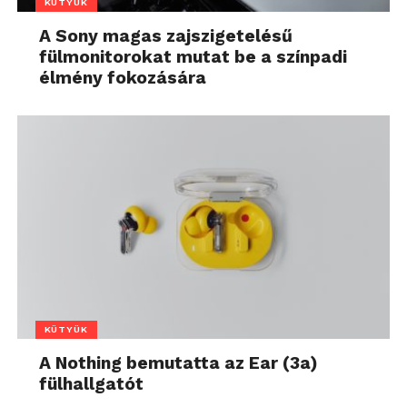
KÜTYÜK
A Sony magas zajszigetelésű
fülmonitorokat mutat be a színpadi
élmény fokozására
KÜTYÜK
A Nothing bemutatta az Ear (3a)
fülhallgatót