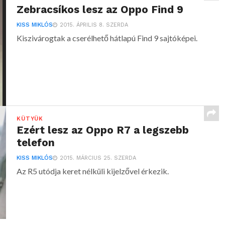
Zebracsíkos lesz az Oppo Find 9
KISS MIKLÓS
2015. ÁPRILIS 8. SZERDA
Kiszivárogtak a cserélhető hátlapú Find 9 sajtóképei.
KÜTYÜK
Ezért lesz az Oppo R7 a legszebb
telefon
KISS MIKLÓS
2015. MÁRCIUS 25. SZERDA
Az R5 utódja keret nélküli kijelzővel érkezik.