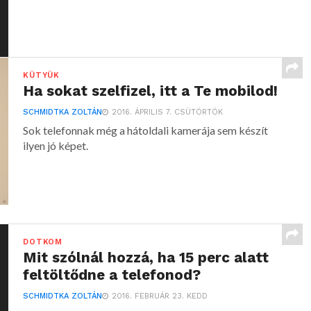
KÜTYÜK
Ha sokat szelfizel, itt a Te mobilod!
SCHMIDTKA ZOLTÁN
2016. ÁPRILIS 7. CSÜTÖRTÖK
Sok telefonnak még a hátoldali kamerája sem készít
ilyen jó képet.
DOTKOM
Mit szólnál hozzá, ha 15 perc alatt
feltöltődne a telefonod?
SCHMIDTKA ZOLTÁN
2016. FEBRUÁR 23. KEDD