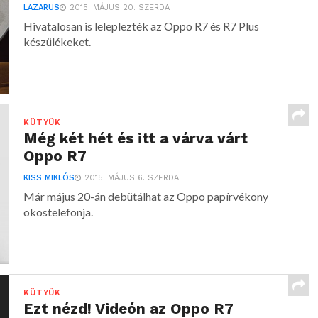
LAZARUS
2015. MÁJUS 20. SZERDA
Hivatalosan is leleplezték az Oppo R7 és R7 Plus
készülékeket.
KÜTYÜK
Még két hét és itt a várva várt
Oppo R7
KISS MIKLÓS
2015. MÁJUS 6. SZERDA
Már május 20-án debütálhat az Oppo papírvékony
okostelefonja.
KÜTYÜK
Ezt nézd! Videón az Oppo R7