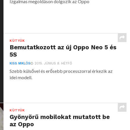
Izgalmas megoldáson dolgozik az Oppo
KÜTYÜK
Bemutatkozott az új Oppo Neo 5 és
5S
KISS MIKLÓS
2015. JÚNIUS 8. HÉTFŐ
Szebb külsővel és erősebb processzorral érkezik az
idei modell.
KÜTYÜK
Gyönyörű mobilokat mutatott be
az Oppo