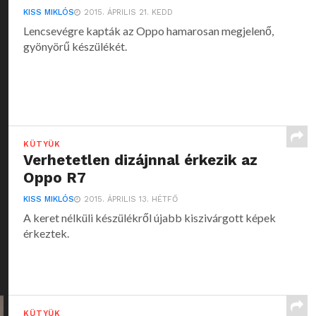
KISS MIKLÓS
2015. ÁPRILIS 21. KEDD
Lencsevégre kapták az Oppo hamarosan megjelenő,
gyönyörű készülékét.
KÜTYÜK
Verhetetlen dizájnnal érkezik az
Oppo R7
KISS MIKLÓS
2015. ÁPRILIS 13. HÉTFŐ
A keret nélküli készülékről újabb kiszivárgott képek
érkeztek.
KÜTYÜK