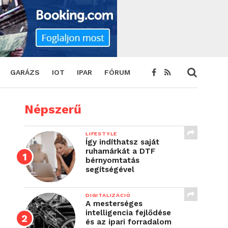
GARÁZS
IOT
IPAR
FÓRUM
Népszerű
LIFESTYLE
Így indíthatsz saját
ruhamárkát a DTF
bérnyomtatás
segítségével
DIGITALIZÁCIÓ
A mesterséges
intelligencia fejlődése
és az ipari forradalom