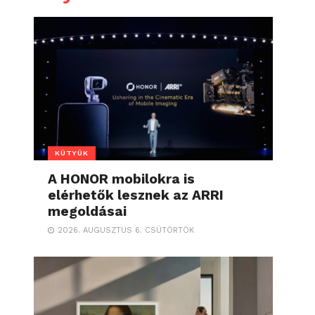
KÜTYÜK
A HONOR mobilokra is
elérhetők lesznek az ARRI
megoldásai
2026. AUGUSZTUS 6. CSÜTÖRTÖK