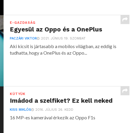
E-GAZDASÁG
Egyesül az Oppo és a OnePlus
PACZÁRI VIKTOR
2021. JÚNIUS 19. SZOMBAT
Aki kicsit is jártasabb a mobilos világban, az eddig is
tudhatta, hogy a OnePlus és az Oppo...
KÜTYÜK
Imádod a szelfiket? Ez kell neked
KISS MIKLÓS
2016. JÚLIUS 26. KEDD
16 MP-es kamerával érkezik az Oppo F1s