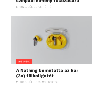
színpadi élmény fokozására
2026. JÚLIUS 13. HÉTFŐ
KÜTYÜK
A Nothing bemutatta az Ear
(3a) fülhallgatót
2026. JÚLIUS 9. CSÜTÖRTÖK