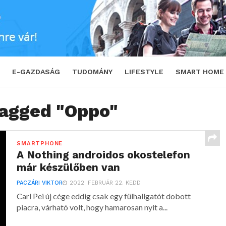
E-GAZDASÁG
TUDOMÁNY
LIFESTYLE
SMART HOME
tagged "Oppo"
SMARTPHONE
A Nothing androidos okostelefon
már készülőben van
PACZÁRI VIKTOR
2022. FEBRUÁR 22. KEDD
Carl Pei új cége eddig csak egy fülhallgatót dobott
piacra, várható volt, hogy hamarosan nyit a...