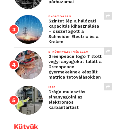
párhuzamai
E-GAZDASÁG
Szintet lép a hálózati
kapacitás kihasználása
– összefogott a
Schneider Electric és a
Kraken
E-KÖRNYEZETVÉDELEM
Greenpeace logo Tiltott
vegyi anyagokat talált a
Greenpeace
gyermekeknek készült
matrica tetoválásokban
IPAR
Drága mulasztás
elhanyagolni az
elektromos
karbantartást
Kütyük