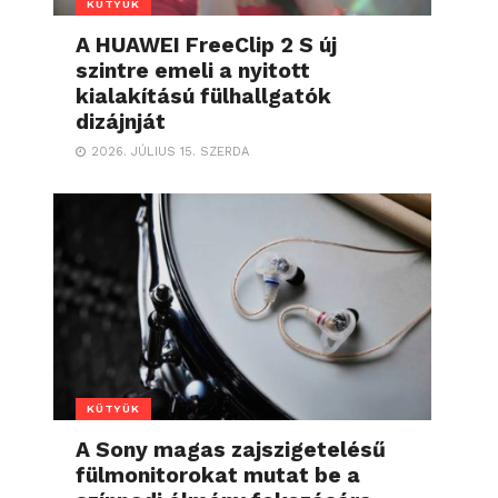
KÜTYÜK
A HUAWEI FreeClip 2 S új
szintre emeli a nyitott
kialakítású fülhallgatók
dizájnját
2026. JÚLIUS 15. SZERDA
KÜTYÜK
A Sony magas zajszigetelésű
fülmonitorokat mutat be a