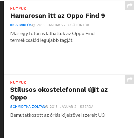
KÜTYÜK
Hamarosan itt az Oppo Find 9
KISS MIKLÓS
2015. JANUÁR 22. CSÜTÖRTÖK
Már egy fotón is láthattuk az Oppo Find
termékcsalád legújabb tagját.
KÜTYÜK
Stílusos okostelefonnal újít az
Oppo
SCHMIDTKA ZOLTÁN
2015. JANUÁR 21. SZERDA
Bemutatkozott az óriás kijelzővel szerelt U3.