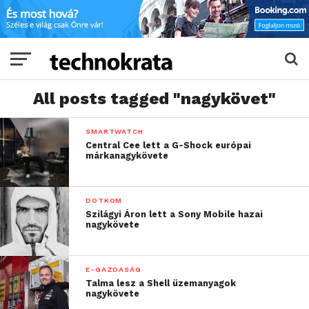
All posts tagged "nagykövet"
SMARTWATCH
Central Cee lett a G-Shock európai
márkanagykövete
DOTKOM
Szilágyi Áron lett a Sony Mobile hazai
nagykövete
E-GAZDASÁG
Talma lesz a Shell üzemanyagok
nagykövete