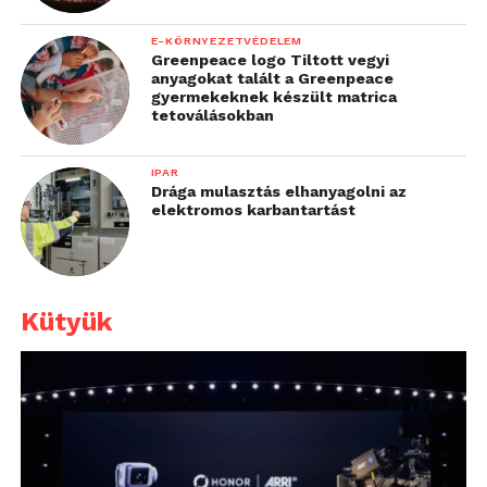
E-KÖRNYEZETVÉDELEM
Greenpeace logo Tiltott vegyi
anyagokat talált a Greenpeace
gyermekeknek készült matrica
tetoválásokban
IPAR
Drága mulasztás elhanyagolni az
elektromos karbantartást
Kütyük