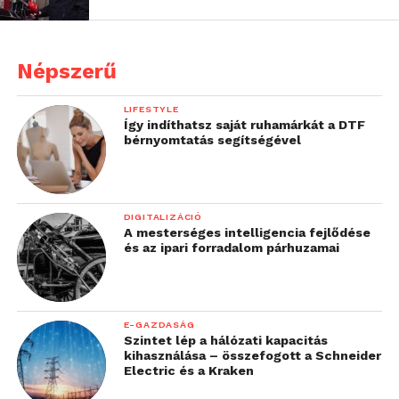
Népszerű
LIFESTYLE
Így indíthatsz saját ruhamárkát a DTF
bérnyomtatás segítségével
DIGITALIZÁCIÓ
A mesterséges intelligencia fejlődése
és az ipari forradalom párhuzamai
E-GAZDASÁG
Szintet lép a hálózati kapacitás
kihasználása – összefogott a Schneider
Electric és a Kraken