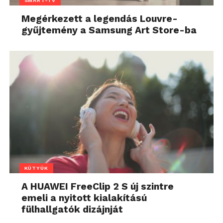
SMART-TV
Megérkezett a legendás Louvre-
gyűjtemény a Samsung Art Store-ba
KÜTYÜK
A HUAWEI FreeClip 2 S új szintre
emeli a nyitott kialakítású
fülhallgatók dizájnját