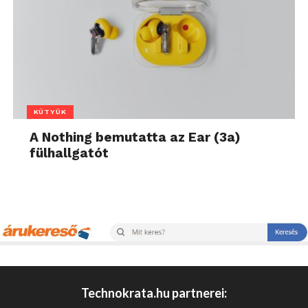
KÜTYÜK
A Nothing bemutatta az Ear (3a)
fülhallgatót
Technokrata.hu partnerei: