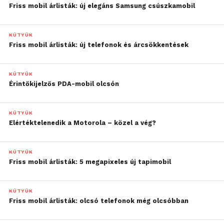
Friss mobil árlisták: új elegáns Samsung csúszkamobil
KÜTYÜK
Friss mobil árlisták: új telefonok és árcsökkentések
KÜTYÜK
Érintőkijelzős PDA-mobil olcsón
KÜTYÜK
Elértéktelenedik a Motorola – közel a vég?
KÜTYÜK
Friss mobil árlisták: 5 megapixeles új tapimobil
KÜTYÜK
Friss mobil árlisták: olcsó telefonok még olcsóbban