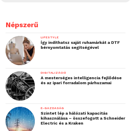
Népszerű
LIFESTYLE
Így indíthatsz saját ruhamárkát a DTF
bérnyomtatás segítségével
DIGITALIZÁCIÓ
A mesterséges intelligencia fejlődése
és az ipari forradalom párhuzamai
E-GAZDASÁG
Szintet lép a hálózati kapacitás
kihasználása – összefogott a Schneider
Electric és a Kraken