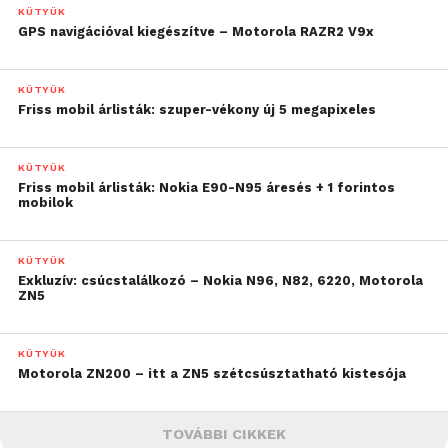
KÜTYÜK
GPS navigációval kiegészítve – Motorola RAZR2 V9x
KÜTYÜK
Friss mobil árlisták: szuper-vékony új 5 megapixeles
KÜTYÜK
Friss mobil árlisták: Nokia E90-N95 áresés + 1 forintos
mobilok
KÜTYÜK
Exkluzív: csúcstalálkozó – Nokia N96, N82, 6220, Motorola
ZN5
KÜTYÜK
Motorola ZN200 – itt a ZN5 szétcsúsztatható kistesója
TOVÁBBI CIKKEK