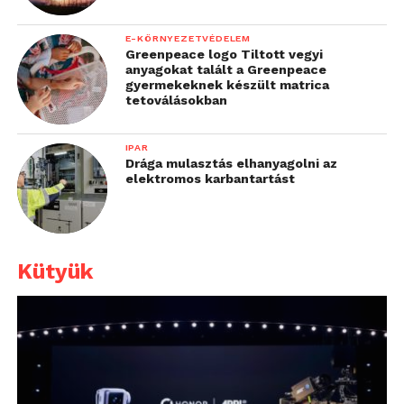
E-KÖRNYEZETVÉDELEM
Greenpeace logo Tiltott vegyi
anyagokat talált a Greenpeace
gyermekeknek készült matrica
tetoválásokban
IPAR
Drága mulasztás elhanyagolni az
elektromos karbantartást
Kütyük