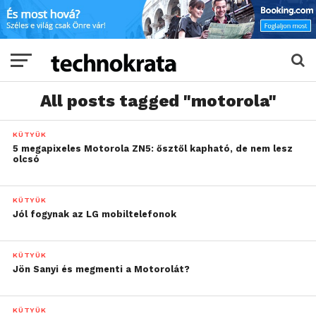
All posts tagged "motorola"
KÜTYÜK
5 megapixeles Motorola ZN5: ősztől kapható, de nem lesz
olcsó
KÜTYÜK
Jól fogynak az LG mobiltelefonok
KÜTYÜK
Jön Sanyi és megmenti a Motorolát?
KÜTYÜK