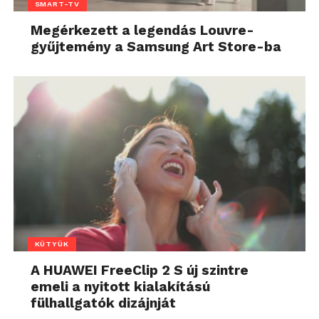
SMART-TV
Megérkezett a legendás Louvre-
gyűjtemény a Samsung Art Store-ba
KÜTYÜK
A HUAWEI FreeClip 2 S új szintre
emeli a nyitott kialakítású
fülhallgatók dizájnját