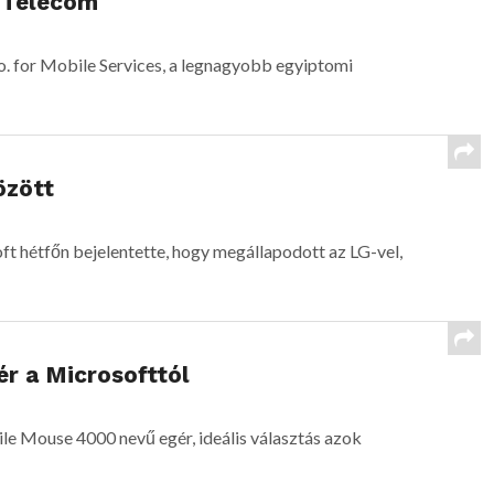
 Telecom
o. for Mobile Services, a legnagyobb egyiptomi
özött
ft hétfőn bejelentette, hogy megállapodott az LG-vel,
ér a Microsofttól
e Mouse 4000 nevű egér, ideális választás azok