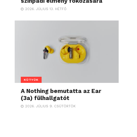
színpadi élmény fokozására
2026. JÚLIUS 13. HÉTFŐ
KÜTYÜK
A Nothing bemutatta az Ear
(3a) fülhallgatót
2026. JÚLIUS 9. CSÜTÖRTÖK