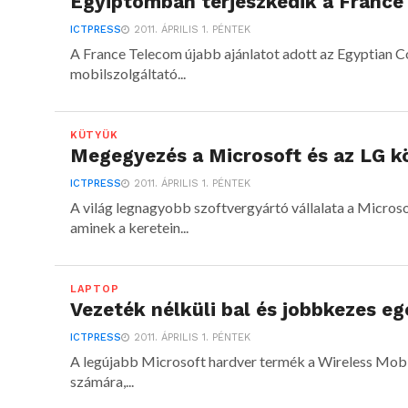
Egyiptomban terjeszkedik a France
ICTPRESS
2011. ÁPRILIS 1. PÉNTEK
A France Telecom újabb ajánlatot adott az Egyptian C
mobilszolgáltató...
KÜTYÜK
Megegyezés a Microsoft és az LG k
ICTPRESS
2011. ÁPRILIS 1. PÉNTEK
A világ legnagyobb szoftvergyártó vállalata a Microso
aminek a keretein...
LAPTOP
Vezeték nélküli bal és jobbkezes eg
ICTPRESS
2011. ÁPRILIS 1. PÉNTEK
A legújabb Microsoft hardver termék a Wireless Mobil
számára,...