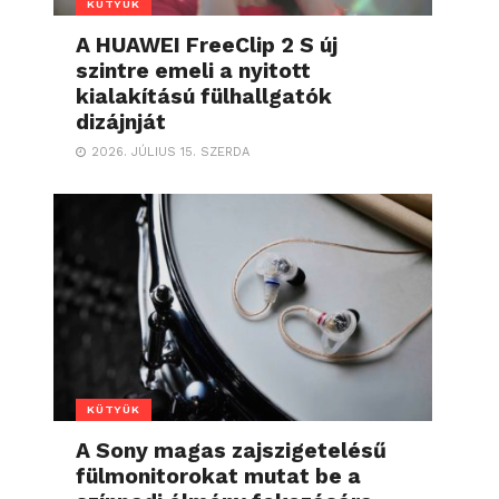
KÜTYÜK
A HUAWEI FreeClip 2 S új
szintre emeli a nyitott
kialakítású fülhallgatók
dizájnját
2026. JÚLIUS 15. SZERDA
KÜTYÜK
A Sony magas zajszigetelésű
fülmonitorokat mutat be a