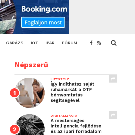
GARÁZS
IOT
IPAR
FÓRUM
Népszerű
LIFESTYLE
Így indíthatsz saját
ruhamárkát a DTF
bérnyomtatás
segítségével
DIGITALIZÁCIÓ
A mesterséges
intelligencia fejlődése
és az ipari forradalom