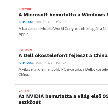
KÜTYÜK
A Microsoft bemutatta a Windows 
ICTPRESS
2011. ÁPRILIS 1. PÉNTEK
A barcelonai Mobile World Congress első napján a Micro
Apple...
DOTKOM
A Dell okostelefont fejleszt a Chin
ICTPRESS
2011. ÁPRILIS 1. PÉNTEK
A világ egyik legnagyobb PC gyártója, a Dell, okostele
China...
LAPTOP
Az NVIDIA bemutatta a világ első 9
eszközét