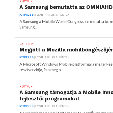
KÜTYÜK
A Samsung bemutatta az OMNIAHD 
ICTPRESS
2011. ÁPRILIS 1. PÉNTEK
A Samsung a Mobile World Congress-en mutatta be mu
Samsung...
LAPTOP
Megjött a Mozilla mobilböngészőjén
ICTPRESS
2011. ÁPRILIS 1. PÉNTEK
A Microsoft Windows Mobile platformjára megérkezet
tesztverziója, írta meg a...
KÜTYÜK
A Samsung támogatja a Mobile Inno
fejlesztői programokat
ICTPRESS
2011. ÁPRILIS 1. PÉNTEK
A Samsung ma bejelentette mobil fejlesztői programjá