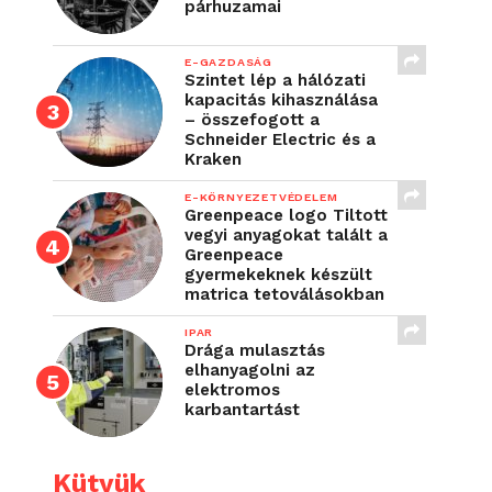
párhuzamai
E-GAZDASÁG
Szintet lép a hálózati
kapacitás kihasználása
– összefogott a
Schneider Electric és a
Kraken
E-KÖRNYEZETVÉDELEM
Greenpeace logo Tiltott
vegyi anyagokat talált a
Greenpeace
gyermekeknek készült
matrica tetoválásokban
IPAR
Drága mulasztás
elhanyagolni az
elektromos
karbantartást
Kütyük