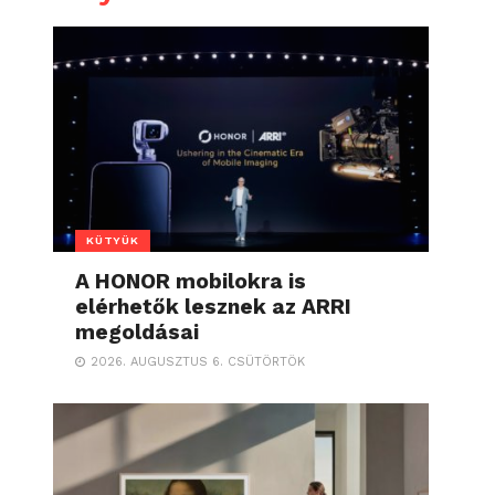
KÜTYÜK
A HONOR mobilokra is
elérhetők lesznek az ARRI
megoldásai
2026. AUGUSZTUS 6. CSÜTÖRTÖK