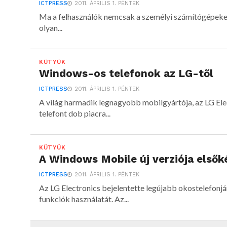
ICTPRESS
2011. ÁPRILIS 1. PÉNTEK
Ma a felhasználók nemcsak a személyi számítógépeken,
olyan...
KÜTYÜK
Windows-os telefonok az LG-től
ICTPRESS
2011. ÁPRILIS 1. PÉNTEK
A világ harmadik legnagyobb mobilgyártója, az LG Ele
telefont dob piacra...
KÜTYÜK
A Windows Mobile új verziója első
ICTPRESS
2011. ÁPRILIS 1. PÉNTEK
Az LG Electronics bejelentette legújabb okostelefonjá
funkciók használatát. Az...