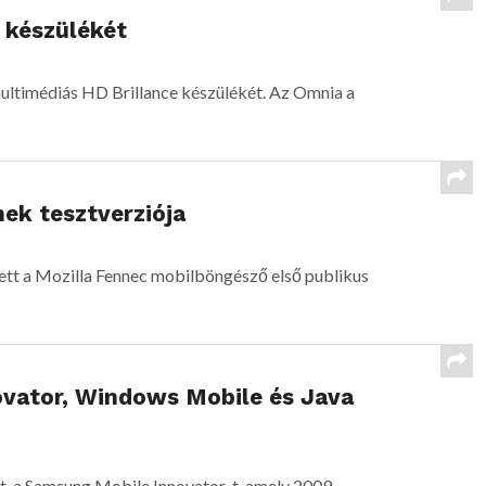
készülékét
ltimédiás HD Brillance készülékét. Az Omnia a
ek tesztverziója
t a Mozilla Fennec mobilböngésző első publikus
vator, Windows Mobile és Java
t, a Samsung Mobile Innovator-t, amely 2009.