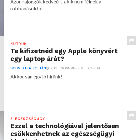
Azon rajongók kedvéért, akik nem félnek a
robbanásoktól
KÜTYÜK
Te kifizetnéd egy Apple könyvért
egy laptop árát?
SCHMIDTKA ZOLTÁN
2016. NOVEMBER 16. SZERDA
Akkor van egy jó hírünk!
E-EGÉSZSÉGÜGY
Ezzel a technológiával jelentősen
csökkenhetnek az egészségügyi