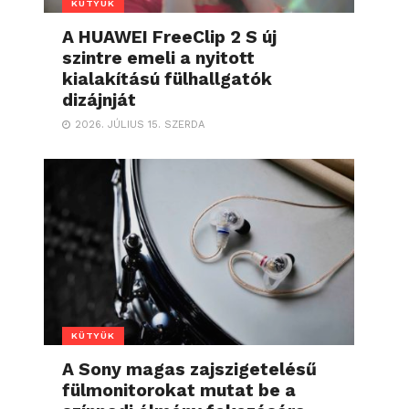
KÜTYÜK
A HUAWEI FreeClip 2 S új
szintre emeli a nyitott
kialakítású fülhallgatók
dizájnját
2026. JÚLIUS 15. SZERDA
KÜTYÜK
A Sony magas zajszigetelésű
fülmonitorokat mutat be a