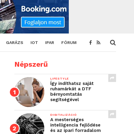
GARÁZS
IOT
IPAR
FÓRUM
Népszerű
LIFESTYLE
Így indíthatsz saját
ruhamárkát a DTF
bérnyomtatás
segítségével
DIGITALIZÁCIÓ
A mesterséges
intelligencia fejlődése
és az ipari forradalom