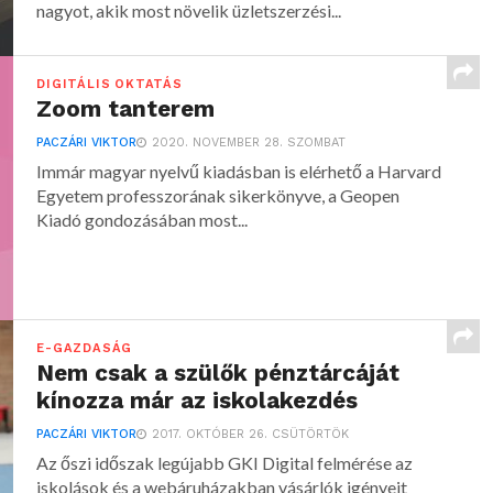
nagyot, akik most növelik üzletszerzési...
DIGITÁLIS OKTATÁS
Zoom tanterem
PACZÁRI VIKTOR
2020. NOVEMBER 28. SZOMBAT
Immár magyar nyelvű kiadásban is elérhető a Harvard
Egyetem professzorának sikerkönyve, a Geopen
Kiadó gondozásában most...
E-GAZDASÁG
Nem csak a szülők pénztárcáját
kínozza már az iskolakezdés
PACZÁRI VIKTOR
2017. OKTÓBER 26. CSÜTÖRTÖK
Az őszi időszak legújabb GKI Digital felmérése az
iskolások és a webáruházakban vásárlók igényeit