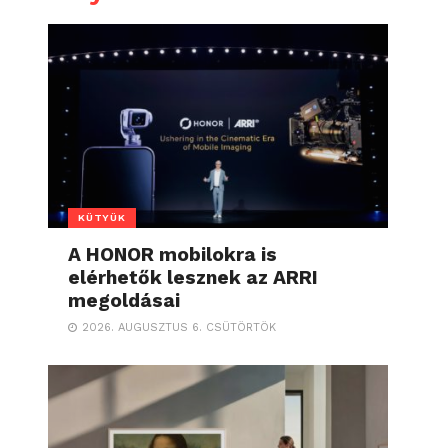
KÜTYÜK
A HONOR mobilokra is
elérhetők lesznek az ARRI
megoldásai
2026. AUGUSZTUS 6. CSÜTÖRTÖK