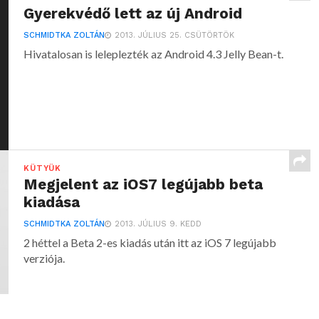
Gyerekvédő lett az új Android
SCHMIDTKA ZOLTÁN
2013. JÚLIUS 25. CSÜTÖRTÖK
Hivatalosan is leleplezték az Android 4.3 Jelly Bean-t.
KÜTYÜK
Megjelent az iOS7 legújabb beta
kiadása
SCHMIDTKA ZOLTÁN
2013. JÚLIUS 9. KEDD
2 héttel a Beta 2-es kiadás után itt az iOS 7 legújabb
verziója.