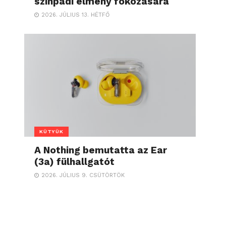
színpadi élmény fokozására
2026. JÚLIUS 13. HÉTFŐ
KÜTYÜK
A Nothing bemutatta az Ear
(3a) fülhallgatót
2026. JÚLIUS 9. CSÜTÖRTÖK