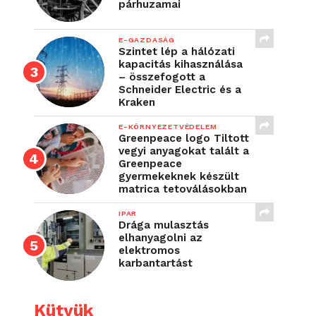
párhuzamai
E-GAZDASÁG
Szintet lép a hálózati
kapacitás kihasználása
– összefogott a
Schneider Electric és a
Kraken
E-KÖRNYEZETVÉDELEM
Greenpeace logo Tiltott
vegyi anyagokat talált a
Greenpeace
gyermekeknek készült
matrica tetoválásokban
IPAR
Drága mulasztás
elhanyagolni az
elektromos
karbantartást
Kütyük