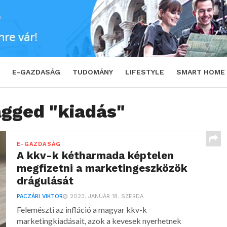
E-GAZDASÁG
TUDOMÁNY
LIFESTYLE
SMART HOME
agged "kiadás"
E-GAZDASÁG
A kkv-k kétharmada képtelen
megfizetni a marketingeszközök
drágulását
PACZÁRI VIKTOR
2023. JANUÁR 18. SZERDA
Felemészti az infláció a magyar kkv-k
marketingkiadásait, azok a kevesek nyerhetnek