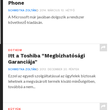
Phone
SCHMIDTKA ZOLTÁN
2014. MÁRCIUS 10. HÉTFŐ
A Microsoft már javában dolgozik a rendszer
következő kiadásán.
DOTKOM
Itt a Toshiba “Megbízhatósági
Garanciája”
SCHMIDTKA ZOLTÁN
2013. DECEMBER 20. PÉNTEK
Ezzel az egyedi szolgáltatással az ügyfelek biztosak
lehetnek a megvásárolt termék kiváló minőségében,
továbbá a nem...
KÜTYÜK