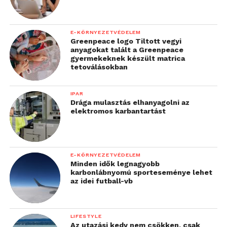
E-KÖRNYEZETVÉDELEM
Greenpeace logo Tiltott vegyi
anyagokat talált a Greenpeace
gyermekeknek készült matrica
tetoválásokban
IPAR
Drága mulasztás elhanyagolni az
elektromos karbantartást
E-KÖRNYEZETVÉDELEM
Minden idők legnagyobb
karbonlábnyomú sporteseménye lehet
az idei futball-vb
LIFESTYLE
Az utazási kedv nem csökken, csak