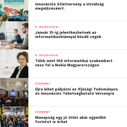
Innovációs ötletverseny a vízválság
megelőzéséért.
E-GAZDASÁG
Január 31-ig jelentkezhetnek az
informatikushiánnyal küzdő cégek
E-GAZDASÁG
Több mint 100 informatikai szakembert
vesz fel a Nokia Magyarországon
ESEMÉNY
Újra lehet pályázni az Ifjúsági Tudományos
és Innovációs Tehetségkutató Versenyre
ESEMÉNY
Manapság egy jó ötlet akár egymillió
forintot is érhet