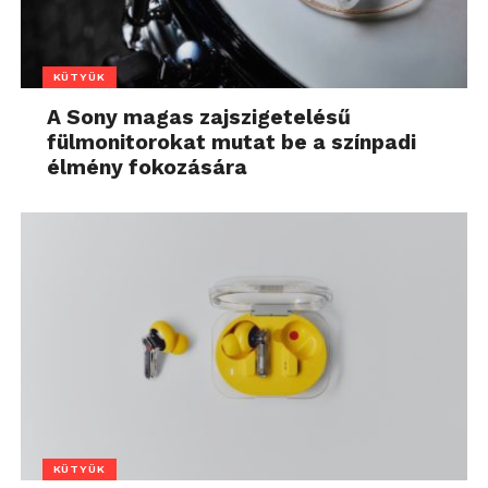
KÜTYÜK
A Sony magas zajszigetelésű
fülmonitorokat mutat be a színpadi
élmény fokozására
KÜTYÜK