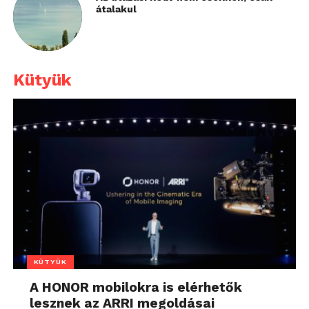
átalakul
Kütyük
KÜTYÜK
A HONOR mobilokra is elérhetők
lesznek az ARRI megoldásai