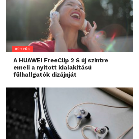
KÜTYÜK
A HUAWEI FreeClip 2 S új szintre
emeli a nyitott kialakítású
fülhallgatók dizájnját