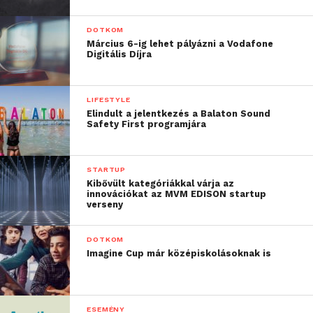
DOTKOM
Március 6-ig lehet pályázni a Vodafone
Digitális Díjra
LIFESTYLE
Elindult a jelentkezés a Balaton Sound
Safety First programjára
STARTUP
Kibővült kategóriákkal várja az
innovációkat az MVM EDISON startup
verseny
DOTKOM
Imagine Cup már középiskolásoknak is
ESEMÉNY