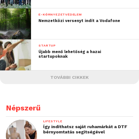
E-KÖRNYEZETVÉDELEM
Nemzetközi versenyt indít a Vodafone
STARTUP
Újabb menő lehetőség a hazai
startupoknak
TOVÁBBI CIKKEK
Népszerű
LIFESTYLE
Így indíthatsz saját ruhamárkát a DTF
bérnyomtatás segítségével