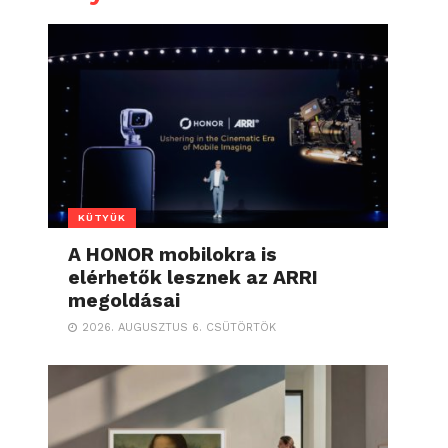
KÜTYÜK
A HONOR mobilokra is
elérhetők lesznek az ARRI
megoldásai
2026. AUGUSZTUS 6. CSÜTÖRTÖK