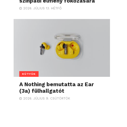
színpadi élmény fokozására
2026. JÚLIUS 13. HÉTFŐ
KÜTYÜK
A Nothing bemutatta az Ear
(3a) fülhallgatót
2026. JÚLIUS 9. CSÜTÖRTÖK