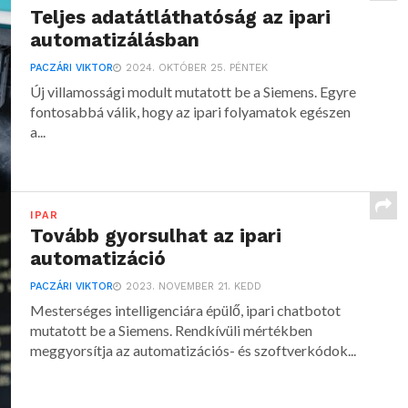
Teljes adatátláthatóság az ipari
automatizálásban
PACZÁRI VIKTOR
2024. OKTÓBER 25. PÉNTEK
Új villamossági modult mutatott be a Siemens. Egyre
fontosabbá válik, hogy az ipari folyamatok egészen
a...
IPAR
Tovább gyorsulhat az ipari
automatizáció
PACZÁRI VIKTOR
2023. NOVEMBER 21. KEDD
Mesterséges intelligenciára épülő, ipari chatbotot
mutatott be a Siemens. Rendkívüli mértékben
meggyorsítja az automatizációs- és szoftverkódok...