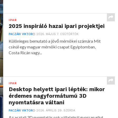
IPAR
2025 inspiráló hazai ipari projektjei
PACZÁRI VIKTOR
2026. MÁJUS 7. CSÜTÖRTÖK
Különleges bemutató a jövő mérnökei számára Mit
csinál egy magyar mérnöki csapat Egyiptomban,
Costa Ricán vagy...
IPAR
Desktop helyett ipari lépték: mikor
érdemes nagyformátumú 3D
nyomtatásra váltani
PACZÁRI VIKTOR
2026. ÁPRILIS 29. SZERDA
Az asztali 3D nyomtatás sok vállalatnál gyorsan eljut