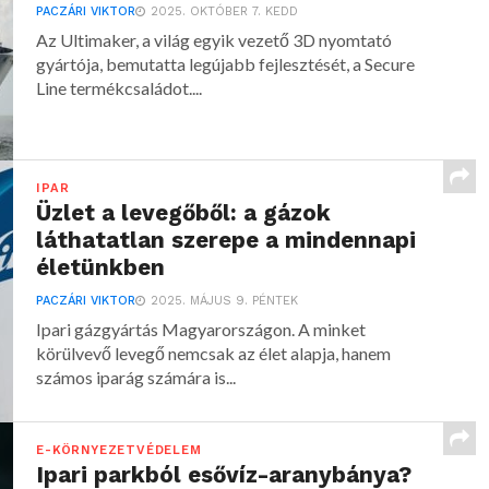
PACZÁRI VIKTOR
2025. OKTÓBER 7. KEDD
Az Ultimaker, a világ egyik vezető 3D nyomtató
gyártója, bemutatta legújabb fejlesztését, a Secure
Line termékcsaládot....
IPAR
Üzlet a levegőből: a gázok
láthatatlan szerepe a mindennapi
életünkben
PACZÁRI VIKTOR
2025. MÁJUS 9. PÉNTEK
Ipari gázgyártás Magyarországon. A minket
körülvevő levegő nemcsak az élet alapja, hanem
számos iparág számára is...
E-KÖRNYEZETVÉDELEM
Ipari parkból esővíz-aranybánya?