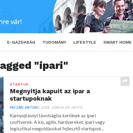
E-GAZDASÁG
TUDOMÁNY
LIFESTYLE
SMART HOME
tagged "ipari"
STARTUP
Megnyitja kapuit az ipar a
startupoknak
PACZÁRI VIKTOR
2026. JÚNIUS 29. HÉTFŐ
Karnyújtásnyi távolságba kerülnek az ipari
szoftverek. A kis, agilis, hardvereket, ipari vagy
logisztikai megoldásokat fejlesztő startupok...