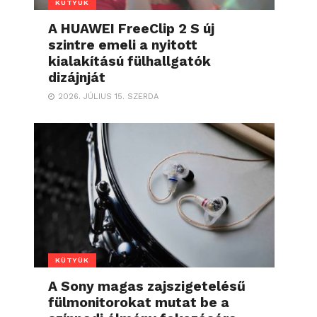
KÜTYÜK
A HUAWEI FreeClip 2 S új
szintre emeli a nyitott
kialakítású fülhallgatók
dizájnját
2026. JÚLIUS 15. SZERDA
KÜTYÜK
A Sony magas zajszigetelésű
fülmonitorokat mutat be a