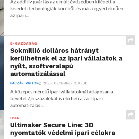
Az additív gyártás az elmúlt évtizedben kilépett a
kísérleti technológiák köréből, és mára egyértelműen
az ipari...
E-GAZDASÁG
Sokmillió dolláros hátrányt
kerülhetnek el az ipari vállalatok a
nyílt, szoftveralapú
automatizálással
PACZÁRI VIKTOR
2025. DECEMBER 2. KEDD
A közepes méretű ipari vállalatoknál átlagosan a
bevétel 7,5 százalékát is elérheti a zárt ipari
automatizálási...
IPAR
Ultimaker Secure Line: 3D
nyomtatók védelmi ipari célokra