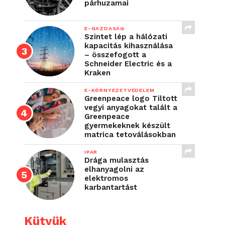
párhuzamai
E-GAZDASÁG
Szintet lép a hálózati
kapacitás kihasználása
– összefogott a
Schneider Electric és a
Kraken
E-KÖRNYEZETVÉDELEM
Greenpeace logo Tiltott
vegyi anyagokat talált a
Greenpeace
gyermekeknek készült
matrica tetoválásokban
IPAR
Drága mulasztás
elhanyagolni az
elektromos
karbantartást
Kütyük