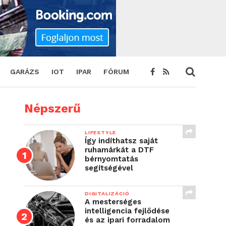
GARÁZS
IOT
IPAR
FÓRUM
Népszerű
LIFESTYLE
Így indíthatsz saját
ruhamárkát a DTF
bérnyomtatás
segítségével
DIGITALIZÁCIÓ
A mesterséges
intelligencia fejlődése
és az ipari forradalom