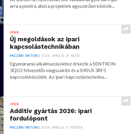
arra a pontra, ahol a projektek egyszerűen kinövik...
IPAR
Új megoldások az ipari
kapcsolástechnikában
PACZÁRI VIKTOR
2026. ÁPRILIS 21. KEDD
Egyenáramú alkalmazásokhoz érkezik a SENTRON
3QD2 félvezetős megszakító és a SIRIUS 3RF5
kapcsolókészülék. Az ipari kapcsolástechnika...
IPAR
Additív gyártás 2026: ipari
fordulópont
PACZÁRI VIKTOR
2026. ÁPRILIS 17. PÉNTEK