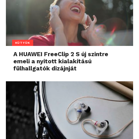
KÜTYÜK
A HUAWEI FreeClip 2 S új szintre
emeli a nyitott kialakítású
fülhallgatók dizájnját