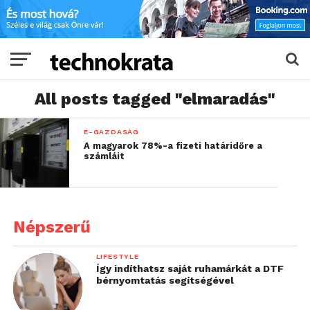
All posts tagged "elmaradás"
E-GAZDASÁG
A magyarok 78%-a fizeti határidőre a
számláit
Népszerű
LIFESTYLE
Így indíthatsz saját ruhamárkát a DTF
bérnyomtatás segítségével