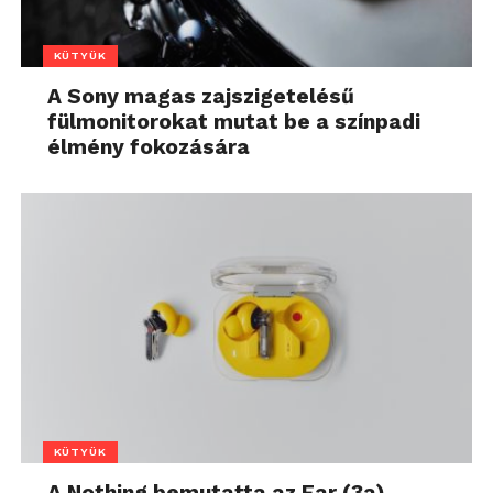
KÜTYÜK
A Sony magas zajszigetelésű
fülmonitorokat mutat be a színpadi
élmény fokozására
KÜTYÜK
A Nothing bemutatta az Ear (3a)