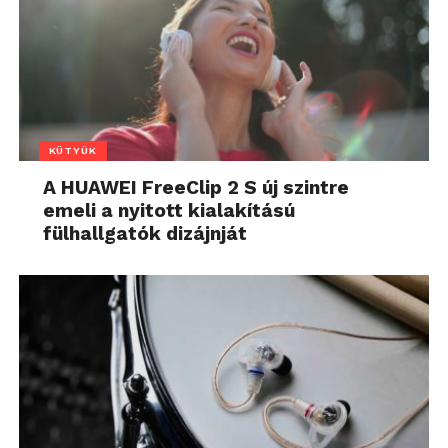
KÜTYÜK
A HUAWEI FreeClip 2 S új szintre
emeli a nyitott kialakítású
fülhallgatók dizájnját