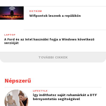
DOTKOM
Wifipontok lesznek a repülőkön
LAPTOP
A Ford és az Intel használni fogja a Windows következő
verzióját
TOVÁBBI CIKKEK
Népszerű
LIFESTYLE
Így indíthatsz saját ruhamárkát a DTF
bérnyomtatás segítségével