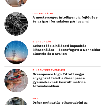
DIGITALIZÁCIÓ
A mesterséges intelligencia fejlődése
és az ipari forradalom párhuzamai
E-GAZDASÁG
Szintet lép a hálózati kapacitás
kihasználása – összefogott a Schneider
Electric és a Kraken
E-KÖRNYEZETVÉDELEM
Greenpeace logo Tiltott vegyi
anyagokat talált a Greenpeace
gyermekeknek készült matrica
tetoválásokban
IPAR
Drága mulasztás elhanyagolni az