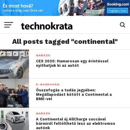
All posts tagged "continental"
GARÁZS
CES 2020: Hamarosan egy érintéssel
nyithatjuk ki az autót
E-GAZDASÁG
Összefogás a tudás jegyében:
Megállapodást kötött a Continental a
BME-vel
GARÁZS
A Continental új AllCharge cuccával
bármiről feltölthető lesz az elektromos
autónk