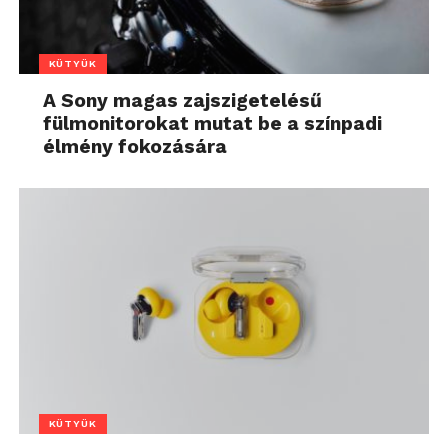
KÜTYÜK
A Sony magas zajszigetelésű
fülmonitorokat mutat be a színpadi
élmény fokozására
KÜTYÜK