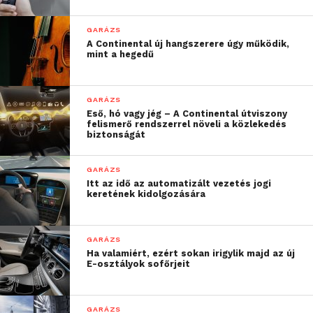
GARÁZS
A Continental új hangszerere úgy működik,
mint a hegedű
GARÁZS
Eső, hó vagy jég – A Continental útviszony
felismerő rendszerrel növeli a közlekedés
biztonságát
GARÁZS
Itt az idő az automatizált vezetés jogi
keretének kidolgozására
GARÁZS
Ha valamiért, ezért sokan irigylik majd az új
E-osztályok sofőrjeit
GARÁZS