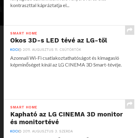
kontraszttal kápráztatja el...
SMART HOME
Okos 3D-s LED tévé az LG-től
KOCI
2011. AUGUSZTUS 11. CSÜTÖRTÖK
Azonnali Wi-Fi csatlakoztathatóságot és kimagasló
képminőséget kínál az LG CINEMA 3D Smart-tévéje.
SMART HOME
Kapható az LG CINEMA 3D monitor
és monitortévé
KOCI
2011. AUGUSZTUS 3. SZERDA