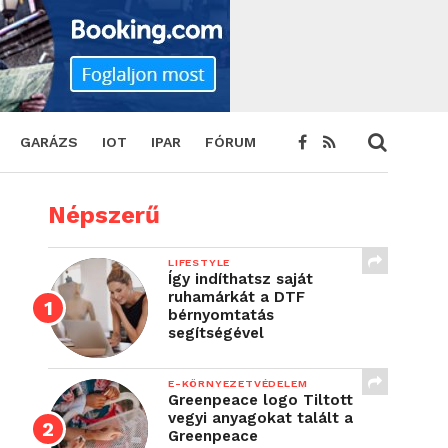
GARÁZS
IOT
IPAR
FÓRUM
Népszerű
LIFESTYLE
Így indíthatsz saját
ruhamárkát a DTF
bérnyomtatás
segítségével
E-KÖRNYEZETVÉDELEM
Greenpeace logo Tiltott
vegyi anyagokat talált a
Greenpeace