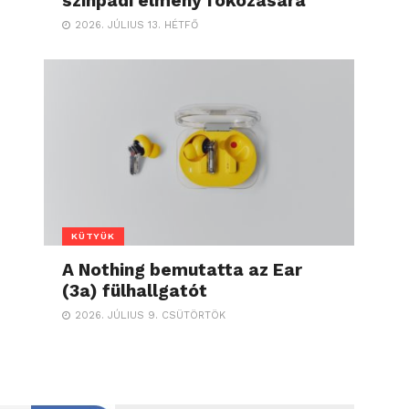
színpadi élmény fokozására
2026. JÚLIUS 13. HÉTFŐ
KÜTYÜK
A Nothing bemutatta az Ear
(3a) fülhallgatót
2026. JÚLIUS 9. CSÜTÖRTÖK