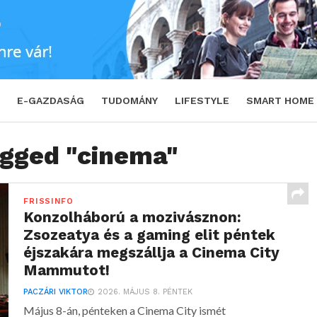
E-GAZDASÁG
TUDOMÁNY
LIFESTYLE
SMART HOME
agged "cinema"
FRISSINFO
Konzolháború a mozivásznon:
Zsozeatya és a gaming elit péntek
éjszakára megszállja a Cinema City
Mammutot!
PACZÁRI VIKTOR
2026. MÁJUS 8. PÉNTEK
Május 8-án, pénteken a Cinema City ismét