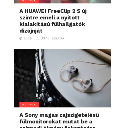
KÜTYÜK
A HUAWEI FreeClip 2 S új
szintre emeli a nyitott
kialakítású fülhallgatók
dizájnját
2026. JÚLIUS 15. SZERDA
KÜTYÜK
A Sony magas zajszigetelésű
fülmonitorokat mutat be a