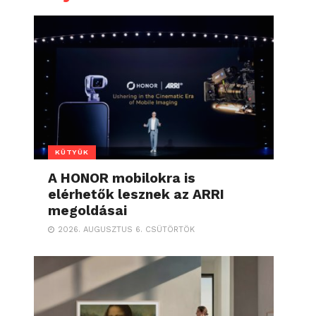
KÜTYÜK
A HONOR mobilokra is
elérhetők lesznek az ARRI
megoldásai
2026. AUGUSZTUS 6. CSÜTÖRTÖK