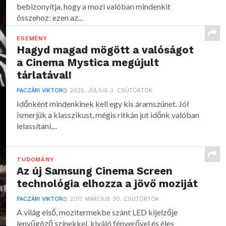
bebizonyítja, hogy a mozi valóban mindenkit
összehoz: ezen az...
ESEMÉNY
Hagyd magad mögött a valóságot
a Cinema Mystica megújult
tárlatával!
PACZÁRI VIKTOR
2025. JÚLIUS 3. CSÜTÖRTÖK
Időnként mindenkinek kell egy kis áramszünet. Jól
ismerjük a klasszikust, mégis ritkán jut időnk valóban
lelassítani,...
TUDOMÁNY
Az új Samsung Cinema Screen
technológia elhozza a jövő moziját
PACZÁRI VIKTOR
2017. MÁRCIUS 30. CSÜTÖRTÖK
A világ első, mozitermekbe szánt LED kijelzője
lenyűgöző színekkel, kiváló fényerővel és éles