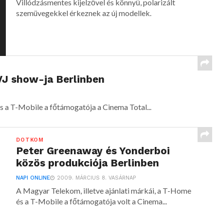
Villódzásmentes kijelzővel és könnyű, polarizált
szemüvegekkel érkeznek az új modellek.
VJ show-ja Berlinben
s a T-Mobile a főtámogatója a Cinema Total...
DOTKOM
Peter Greenaway és Yonderboi
közös produkciója Berlinben
NAPI ONLINE
2009. MÁRCIUS 8. VASÁRNAP
A Magyar Telekom, illetve ajánlati márkái, a T-Home
és a T-Mobile a főtámogatója volt a Cinema...