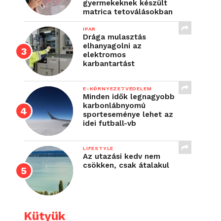
gyermekeknek készült
matrica tetoválásokban
IPAR
Drága mulasztás
elhanyagolni az
elektromos
karbantartást
E-KÖRNYEZETVÉDELEM
Minden idők legnagyobb
karbonlábnyomú
sporteseménye lehet az
idei futball-vb
LIFESTYLE
Az utazási kedv nem
csökken, csak átalakul
Kütyük