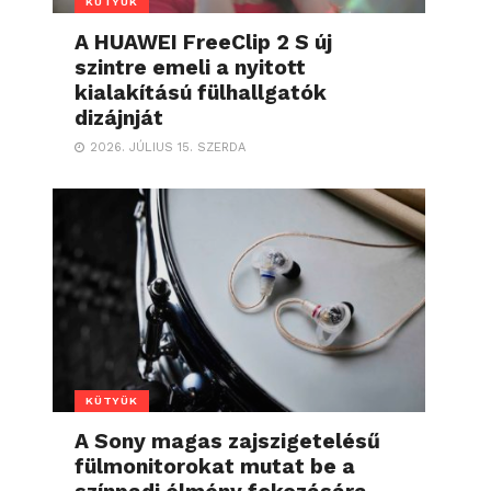
KÜTYÜK
A HUAWEI FreeClip 2 S új
szintre emeli a nyitott
kialakítású fülhallgatók
dizájnját
2026. JÚLIUS 15. SZERDA
KÜTYÜK
A Sony magas zajszigetelésű
fülmonitorokat mutat be a