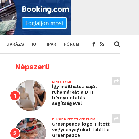
GARÁZS
IOT
IPAR
FÓRUM
Népszerű
LIFESTYLE
Így indíthatsz saját
ruhamárkát a DTF
bérnyomtatás
segítségével
E-KÖRNYEZETVÉDELEM
Greenpeace logo Tiltott
vegyi anyagokat talált a
Greenpeace