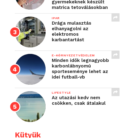
gyermekeknek készült
matrica tetoválásokban
IPAR
Drága mulasztás
elhanyagolni az
elektromos
karbantartást
E-KÖRNYEZETVÉDELEM
Minden idők legnagyobb
karbonlábnyomú
sporteseménye lehet az
idei futball-vb
LIFESTYLE
Az utazási kedv nem
csökken, csak átalakul
Kütyük