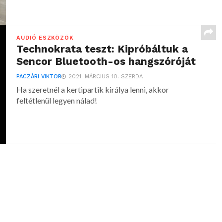
AUDIÓ ESZKÖZÖK
Technokrata teszt: Kipróbáltuk a
Sencor Bluetooth-os hangszóróját
PACZÁRI VIKTOR
2021. MÁRCIUS 10. SZERDA
Ha szeretnél a kertipartik királya lenni, akkor
feltétlenül legyen nálad!