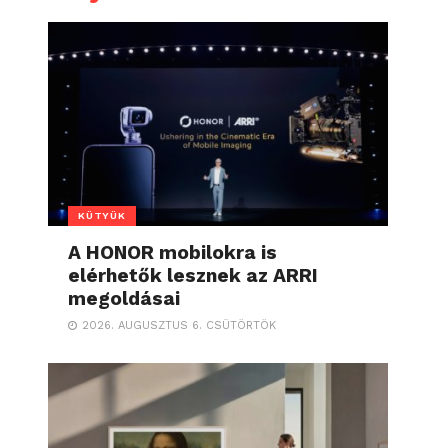
KÜTYÜK
A HONOR mobilokra is
elérhetők lesznek az ARRI
megoldásai
2026. AUGUSZTUS 6. CSÜTÖRTÖK