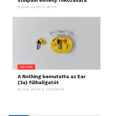
színpadi élmény fokozására
2026. JÚLIUS 13. HÉTFŐ
KÜTYÜK
A Nothing bemutatta az Ear
(3a) fülhallgatót
2026. JÚLIUS 9. CSÜTÖRTÖK