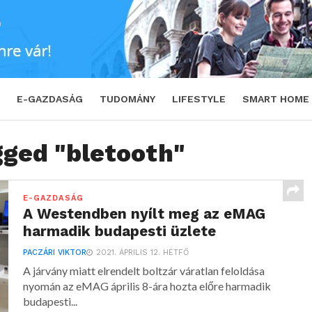
E-GAZDASÁG
TUDOMÁNY
LIFESTYLE
SMART HOME
gged "bletooth"
E-GAZDASÁG
A Westendben nyílt meg az eMAG
harmadik budapesti üzlete
PACZÁRI VIKTOR
2021. ÁPRILIS 12. HÉTFŐ
A járvány miatt elrendelt boltzár váratlan feloldása
nyomán az eMAG április 8-ára hozta előre harmadik
budapesti...