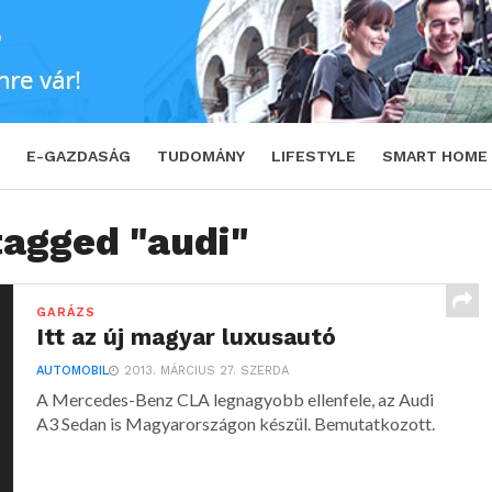
E-GAZDASÁG
TUDOMÁNY
LIFESTYLE
SMART HOME
tagged "audi"
GARÁZS
Itt az új magyar luxusautó
AUTOMOBIL
2013. MÁRCIUS 27. SZERDA
A Mercedes-Benz CLA legnagyobb ellenfele, az Audi
A3 Sedan is Magyarországon készül. Bemutatkozott.