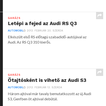
GARÁZS
Letépi a fejed az Audi RS Q3
AUTOMOBIL
2013. FEBRUÁR 20. SZERDA
Elkészült első RS előtagú szabadidő-autójával az
Audi. Az RS Q3 310 lóerős.
GARÁZS
Ötajtósként is vihető az Audi S3
AUTOMOBIL
2013. FEBRUÁR 13. SZERDA
Három ajtóval már tavaly bemutatkozott az új Audi
S3, Genfben öt ajtóval debütál.