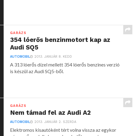
GARÁZS
354 lóerős benzinmotort kap az
Audi SQ5
AUTOMOBIL
2013. JANUÁR 8. KEDD
A 313 lóerős dízel mellett 354 lóerős benzines verzió
is készül az Audi SQ5-ből.
GARÁZS
Nem támad fel az Audi A2
AUTOMOBIL
2013. JANUÁR 2. SZERDA
Elektromos kisautóként tért volna vissza az egykor