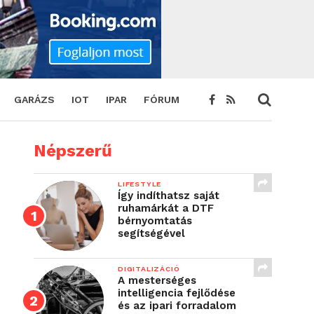
GARÁZS
IOT
IPAR
FÓRUM
Népszerű
LIFESTYLE
Így indíthatsz saját
ruhamárkát a DTF
bérnyomtatás
segítségével
DIGITALIZÁCIÓ
A mesterséges
intelligencia fejlődése
és az ipari forradalom