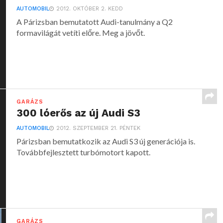
AUTOMOBIL
2012. OKTÓBER 2. KEDD
A Párizsban bemutatott Audi-tanulmány a Q2
formavilágát vetíti előre. Meg a jövőt.
GARÁZS
300 lóerős az új Audi S3
AUTOMOBIL
2012. SZEPTEMBER 21. PÉNTEK
Párizsban bemutatkozik az Audi S3 új generációja is.
Továbbfejlesztett turbómotort kapott.
GARÁZS