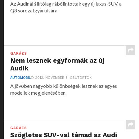
Az Audinál állítólag rábólintottak egy új luxus-SUV, a
Q8 sorozatgyártására.
GARÁZS
Nem lesznek egyformák az új
Audik
AUTOMOBIL
2012. NOVEMBER 8. CSÜTÖRTÖK
A jövőben nagyobb különbségek lesznek az egyes
modellek megjelenésében.
GARÁZS
Szögletes SUV-val támad az Audi