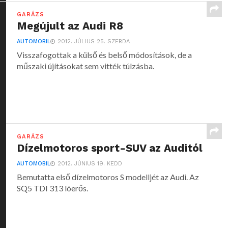
GARÁZS
Megújult az Audi R8
AUTOMOBIL
2012. JÚLIUS 25. SZERDA
Visszafogottak a külső és belső módosítások, de a
műszaki újításokat sem vitték túlzásba.
GARÁZS
Dízelmotoros sport-SUV az Auditól
AUTOMOBIL
2012. JÚNIUS 19. KEDD
Bemutatta első dízelmotoros S modelljét az Audi. Az
SQ5 TDI 313 lóerős.