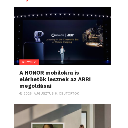
KÜTYÜK
A HONOR mobilokra is
elérhetők lesznek az ARRI
megoldásai
2026. AUGUSZTUS 6. CSÜTÖRTÖK