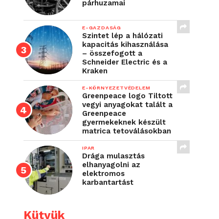
párhuzamai
E-GAZDASÁG
Szintet lép a hálózati
kapacitás kihasználása
– összefogott a
Schneider Electric és a
Kraken
E-KÖRNYEZETVÉDELEM
Greenpeace logo Tiltott
vegyi anyagokat talált a
Greenpeace
gyermekeknek készült
matrica tetoválásokban
IPAR
Drága mulasztás
elhanyagolni az
elektromos
karbantartást
Kütyük