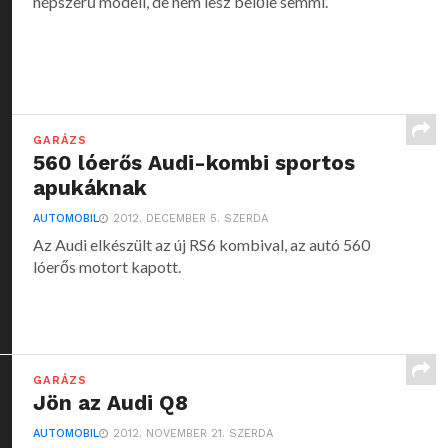
népszerű modell, de nem lesz belőle semmi.
GARÁZS
560 lóerős Audi-kombi sportos
apukáknak
AUTOMOBIL
2012. DECEMBER 5. SZERDA
Az Audi elkészült az új RS6 kombival, az autó 560
lóerős motort kapott.
GARÁZS
Jön az Audi Q8
AUTOMOBIL
2012. NOVEMBER 21. SZERDA