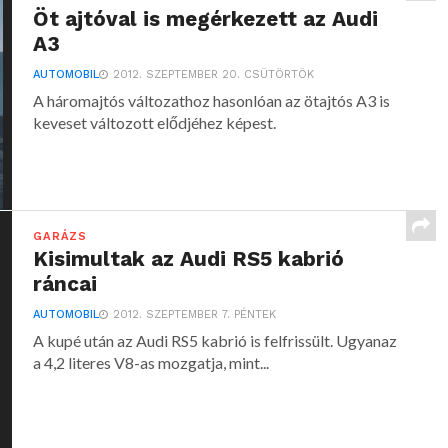
Öt ajtóval is megérkezett az Audi
A3
AUTOMOBIL
2012. SZEPTEMBER 20. CSÜTÖRTÖK
A háromajtós változathoz hasonlóan az ötajtós A3 is
keveset változott elődjéhez képest.
GARÁZS
Kisimultak az Audi RS5 kabrió
ráncai
AUTOMOBIL
2012. SZEPTEMBER 7. PÉNTEK
A kupé után az Audi RS5 kabrió is felfrissült. Ugyanaz
a 4,2 literes V8-as mozgatja, mint...