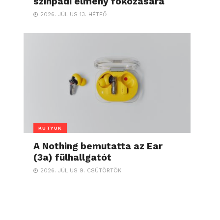
színpadi élmény fokozására
2026. JÚLIUS 13. HÉTFŐ
KÜTYÜK
A Nothing bemutatta az Ear
(3a) fülhallgatót
2026. JÚLIUS 9. CSÜTÖRTÖK