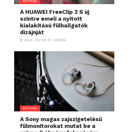
KÜTYÜK
A HUAWEI FreeClip 2 S új
szintre emeli a nyitott
kialakítású fülhallgatók
dizájnját
2026. JÚLIUS 15. SZERDA
KÜTYÜK
A Sony magas zajszigetelésű
fülmonitorokat mutat be a