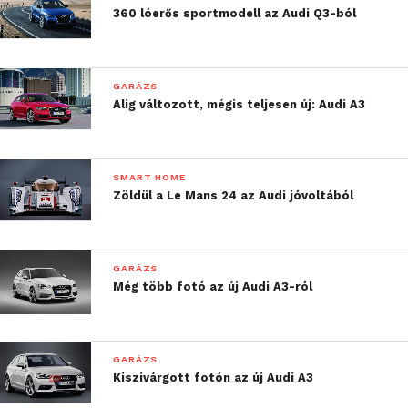
360 lóerős sportmodell az Audi Q3-ból
GARÁZS
Alig változott, mégis teljesen új: Audi A3
SMART HOME
Zöldül a Le Mans 24 az Audi jóvoltából
GARÁZS
Még több fotó az új Audi A3-ról
GARÁZS
Kiszivárgott fotón az új Audi A3