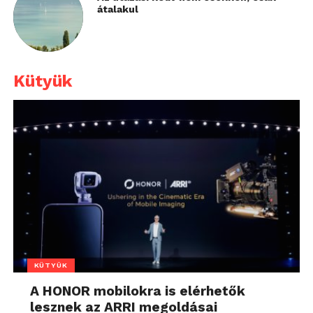
átalakul
Kütyük
KÜTYÜK
A HONOR mobilokra is elérhetők
lesznek az ARRI megoldásai