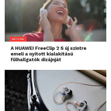
KÜTYÜK
A HUAWEI FreeClip 2 S új szintre
emeli a nyitott kialakítású
fülhallgatók dizájnját