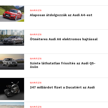
GARÁZS
Alaposan átdolgozzák az Audi A4-est
GARÁZS
Ötméteres Audi A6 elektromos hajtással
GARÁZS
Szinte láthatatlan frissítés az Audi Q5-
ösön
GARÁZS
247 milliárdot fizet a Ducatiért az Audi
GARÁZS