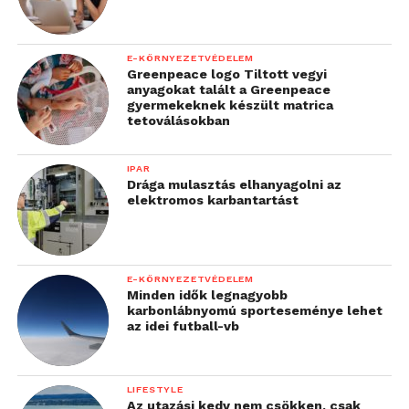
E-KÖRNYEZETVÉDELEM
Greenpeace logo Tiltott vegyi
anyagokat talált a Greenpeace
gyermekeknek készült matrica
tetoválásokban
IPAR
Drága mulasztás elhanyagolni az
elektromos karbantartást
E-KÖRNYEZETVÉDELEM
Minden idők legnagyobb
karbonlábnyomú sporteseménye lehet
az idei futball-vb
LIFESTYLE
Az utazási kedv nem csökken, csak