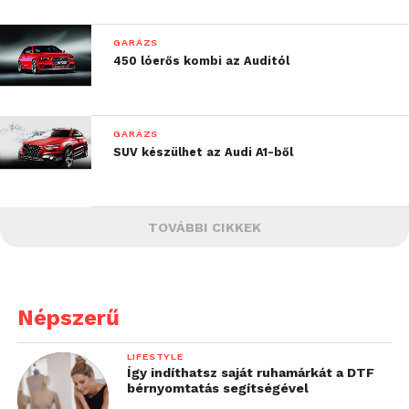
GARÁZS
450 lóerős kombi az Auditól
GARÁZS
SUV készülhet az Audi A1-ből
TOVÁBBI CIKKEK
Népszerű
LIFESTYLE
Így indíthatsz saját ruhamárkát a DTF
bérnyomtatás segítségével