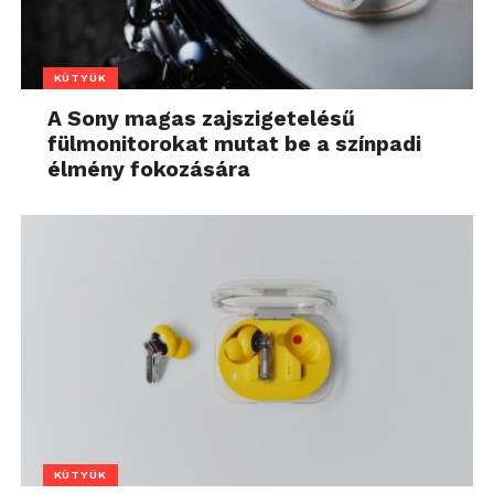
KÜTYÜK
A Sony magas zajszigetelésű
fülmonitorokat mutat be a színpadi
élmény fokozására
KÜTYÜK