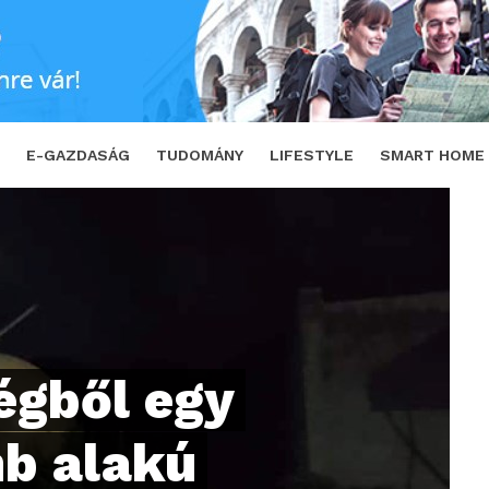
mb alakú tárgy
SHARE
TWEET
E-GAZDASÁG
TUDOMÁNY
LIFESTYLE
SMART HOME
égből egy
mb alakú