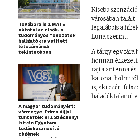
Kisebb szenzáció
városában talált,
Továbbra is a MATE
legalábbis a hír
oktatói az elsők, a
tudományos fokozatok
Luna szerint.
hallgatókra vetített
létszámának
A tárgy egy fára h
tekintetében
honnan érkezett,
rajta antenna és
katonai holmiról
is, aki ezért fel
haladéktalanul v
A magyar tudományért:
vármegyei Prima díjjal
tüntették ki a Széchenyi
István Egyetem
tudáshasznosító
cégének