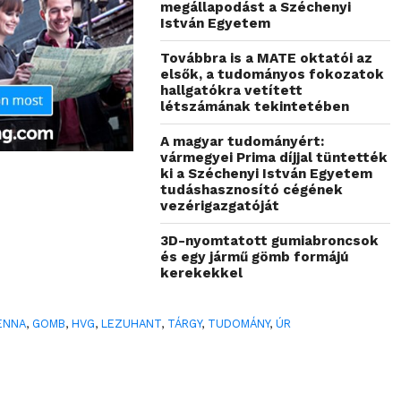
megállapodást a Széchenyi
István Egyetem
Továbbra is a MATE oktatói az
elsők, a tudományos fokozatok
hallgatókra vetített
létszámának tekintetében
A magyar tudományért:
vármegyei Prima díjjal tüntették
ki a Széchenyi István Egyetem
tudáshasznosító cégének
vezérigazgatóját
3D-nyomtatott gumiabroncsok
és egy jármű gömb formájú
kerekekkel
ENNA
,
GOMB
,
HVG
,
LEZUHANT
,
TÁRGY
,
TUDOMÁNY
,
ÚR