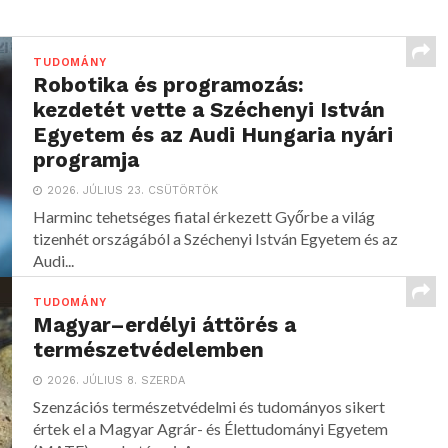
TUDOMÁNY
Robotika és programozás:
kezdetét vette a Széchenyi István
Egyetem és az Audi Hungaria nyári
programja
2026. JÚLIUS 23. CSÜTÖRTÖK
Harminc tehetséges fiatal érkezett Győrbe a világ
tizenhét országából a Széchenyi István Egyetem és az
Audi...
TUDOMÁNY
Magyar–erdélyi áttörés a
természetvédelemben
2026. JÚLIUS 8. SZERDA
Szenzációs természetvédelmi és tudományos sikert
értek el a Magyar Agrár- és Élettudományi Egyetem