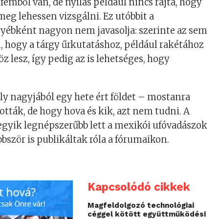
fémből van, de nyílás például nincs rajta, hogy
meg lehessen vizsgálni. Ez utóbbit a
yébként nagyon nem javasolja: szerinte az sem
, hogy a tárgy űrkutatáshoz, például rakétához
z lesz, így pedig az is lehetséges, hogy
y nagyjából egy hete ért földet – mostanra
ították, de hogy hova és kik, azt nem tudni. A
egyik legnépszerűbb lett a mexikói ufóvadászok
bbször is publikáltak róla a fórumaikon.
Kapcsolódó cikkek
Magfeldolgozó technológiai
céggel kötött együttműködési