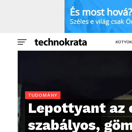
Lepottyant az égből egy szabályos, gö
KÜTYÜK
TUDOMÁNY
Lepottyant az 
szabályos, gö