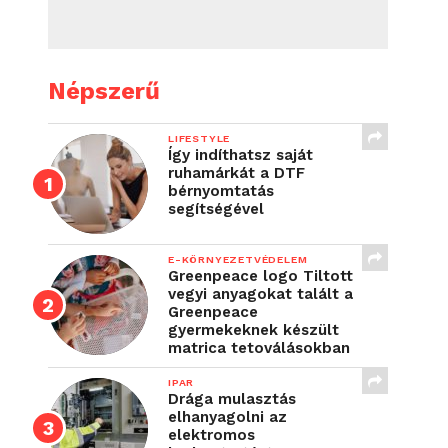
Népszerű
LIFESTYLE
Így indíthatsz saját
ruhamárkát a DTF
bérnyomtatás
segítségével
E-KÖRNYEZETVÉDELEM
Greenpeace logo Tiltott
vegyi anyagokat talált a
Greenpeace
gyermekeknek készült
matrica tetoválásokban
IPAR
Drága mulasztás
elhanyagolni az
elektromos