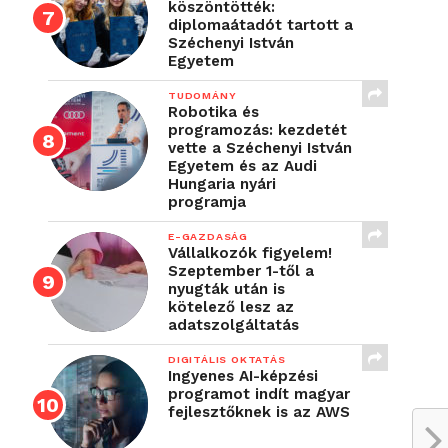
köszöntötték:
diplomaátadót tartott a
Széchenyi István
Egyetem
TUDOMÁNY
Robotika és
programozás: kezdetét
vette a Széchenyi István
Egyetem és az Audi
Hungaria nyári
programja
E-GAZDASÁG
Vállalkozók figyelem!
Szeptember 1-től a
nyugták után is
kötelező lesz az
adatszolgáltatás
DIGITÁLIS OKTATÁS
Ingyenes AI-képzési
programot indít magyar
fejlesztőknek is az AWS