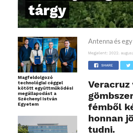
tárgy
Antenna és egy 
Megjelent:
2022. augusz
SHARE
Magfeldolgozó
Veracruz 
technológiai céggel
kötött együttműködési
gömbszerű
megállapodást a
Széchenyi István
fémből ké
Egyetem
honnan jö
tudni.