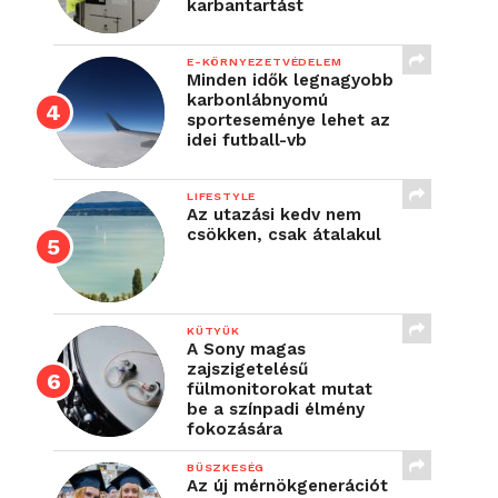
karbantartást
E-KÖRNYEZETVÉDELEM
Minden idők legnagyobb
karbonlábnyomú
sporteseménye lehet az
idei futball-vb
LIFESTYLE
Az utazási kedv nem
csökken, csak átalakul
KÜTYÜK
A Sony magas
zajszigetelésű
fülmonitorokat mutat
be a színpadi élmény
fokozására
BÜSZKESÉG
Az új mérnökgenerációt