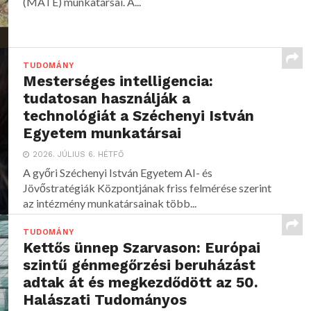
(MATE) munkatársai. A...
TUDOMÁNY
Mesterséges intelligencia:
tudatosan használják a
technológiát a Széchenyi István
Egyetem munkatársai
2026. JÚLIUS 6. HÉTFŐ
A győri Széchenyi István Egyetem AI- és
Jövőstratégiák Központjának friss felmérése szerint
az intézmény munkatársainak több...
TUDOMÁNY
Kettős ünnep Szarvason: Európai
szintű génmegőrzési beruházást
adtak át és megkezdődött az 50.
Halászati Tudományos