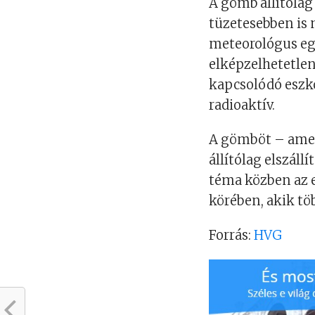
A gömb állítólag 
tüzetesebben is 
meteorológus eg
elképzelhetetlen
kapcsolódó eszkö
radioaktív.
A gömböt – amel
állítólag elszáll
téma közben az 
körében, akik tö
Forrás:
HVG