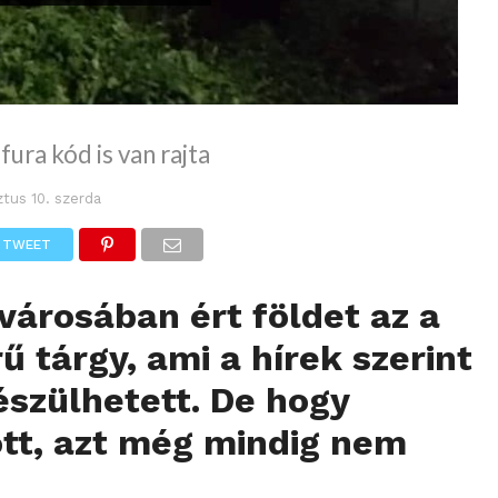
fura kód is van rajta
tus 10. szerda
TWEET
városában ért földet az a
 tárgy, ami a hírek szerint
szülhetett. De hogy
tt, azt még mindig nem