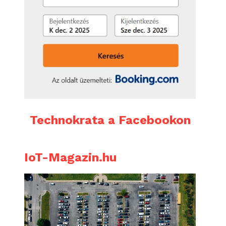
Technokrata a Facebookon
IoT-Magazin.hu