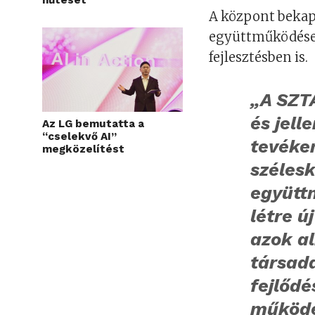
A központ bekap
együttműködésekb
fejlesztésben is.
„A SZTA
és jell
Az LG bemutatta a
“cselekvő AI”
tevéke
megközelítést
széles
együtt
létre ú
azok a
társad
fejlőd
működés