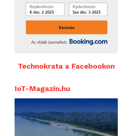
Technokrata a Facebookon
IoT-Magazin.hu