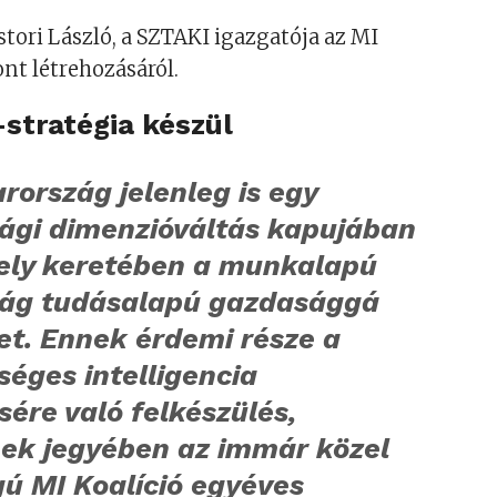
ori László, a SZTAKI igazgatója az MI
nt létrehozásáról.
stratégia készül
ország jelenleg is egy
ági dimenzióváltás kapujában
mely keretében a munkalapú
ág tudásalapú gazdasággá
et. Ennek érdemi része a
éges intelligencia
sére való felkészülés,
ek jegyében az immár közel
ú MI Koalíció egyéves