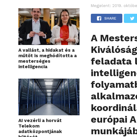
Megjelent:
2019. októbe
SHARE
A Mesters
Kiválóság
A vallást, a hidakat és a
műtőt is meghódította a
feladata 
mesterséges
intelligencia
intellige
folyamatb
alkalmaz
koordinál
európai A
AI vezérli a horvát
Telekom
munkájáb
adatközpontjának
hűtését