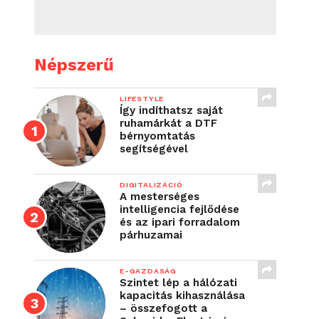
Népszerű
LIFESTYLE
Így indíthatsz saját
ruhamárkát a DTF
bérnyomtatás
segítségével
DIGITALIZÁCIÓ
A mesterséges
intelligencia fejlődése
és az ipari forradalom
párhuzamai
E-GAZDASÁG
Szintet lép a hálózati
kapacitás kihasználása
– összefogott a