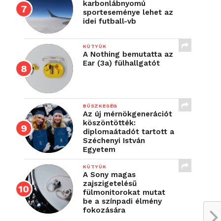
karbonlábnyomú
sporteseménye lehet az
idei futball-vb
KÜTYÜK
A Nothing bemutatta az
Ear (3a) fülhallgatót
BÜSZKESÉG
Az új mérnökgenerációt
köszöntötték:
diplomaátadót tartott a
Széchenyi István
Egyetem
KÜTYÜK
A Sony magas
zajszigetelésű
fülmonitorokat mutat
be a színpadi élmény
fokozására