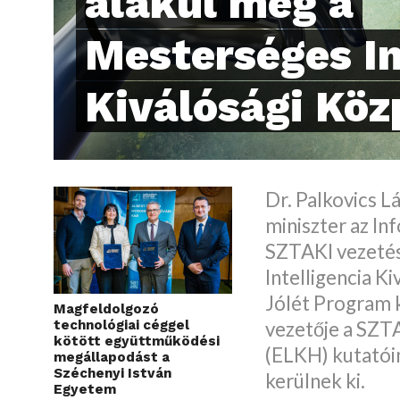
alakul meg a
Mesterséges In
Kiválósági Köz
Dr. Palkovics L
miniszter az In
SZTAKI vezeté
Intelligencia K
Jólét Program k
Magfeldolgozó
technológiai céggel
vezetője a SZTA
kötött együttműködési
(ELKH) kutatói
megállapodást a
Széchenyi István
kerülnek ki.
Egyetem