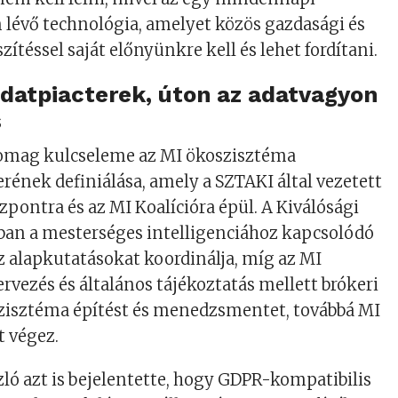
 lévő technológia, amelyet közös gazdasági és
zítéssel saját előnyünkre kell és lehet fordítani.
datpiacterek, úton az adatvagyon
s
omag kulcseleme az MI ökoszisztéma
rének definiálása, amely a SZTAKI által vezetett
zpontra és az MI Koalícióra épül. A Kiválósági
ban a mesterséges intelligenciához kapcsolódó
z alapkutatásokat koordinálja, míg az MI
ervezés és általános tájékoztatás mellett brókeri
zisztéma építést és menedzsmentet, továbbá MI
t végez.
szló azt is bejelentette, hogy GDPR-kompatibilis