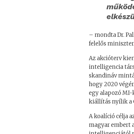
működé
elkészü
– mondta Dr. Pal
felelős miniszte
Az akcióterv kiem
intelligencia tá
skandináv mintár
hogy 2020 végér
egy alapozó MI-k
kiállítás nyílik 
A koalíció célja 
magyar embert a
intelligenciától