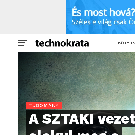
A SZTAKI vezetésével alakul meg a Mes
KÜTYÜK
TUDOMÁNY
A SZTAKI vezet