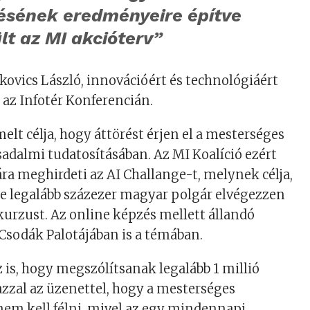
sének eredményeire építve
lt az MI akcióterv”
kovics László, innovációért és technológiáért
r az Infotér Konferencián.
elt célja, hogy áttörést érjen el a mesterséges
rsadalmi tudatosításában. Az MI Koalíció ezért
a meghirdeti az AI Challange-t, melynek célja,
e legalább százezer magyar polgár elvégezzen
urzust. Az online képzés mellett állandó
a Csodák Palotájában is a témában.
az is, hogy megszólítsanak legalább 1 millió
zzal az üzenettel, hogy a mesterséges
 nem kell félni, mivel az egy mindennapi