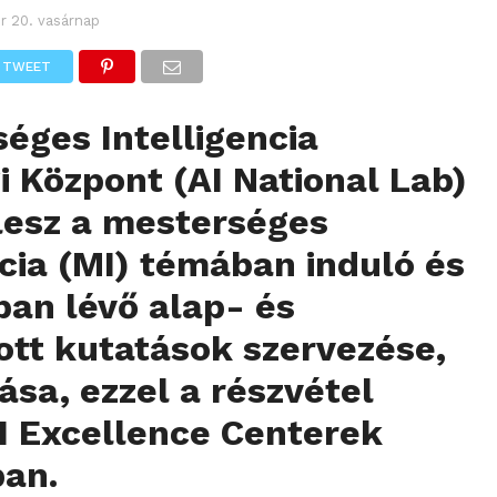
r 20. vasárnap
TWEET
éges Intelligencia
i Központ (AI National Lab)
lesz a mesterséges
ncia (MI) témában induló és
an lévő alap- és
ott kutatások szervezése,
ása, ezzel a részvétel
I Excellence Centerek
an.