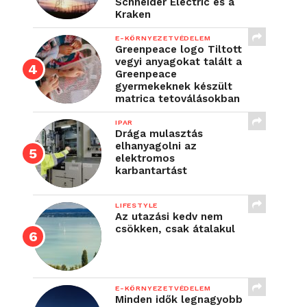
Schneider Electric és a
Kraken
E-KÖRNYEZETVÉDELEM
Greenpeace logo Tiltott
vegyi anyagokat talált a
Greenpeace
gyermekeknek készült
matrica tetoválásokban
IPAR
Drága mulasztás
elhanyagolni az
elektromos
karbantartást
LIFESTYLE
Az utazási kedv nem
csökken, csak átalakul
E-KÖRNYEZETVÉDELEM
Minden idők legnagyobb