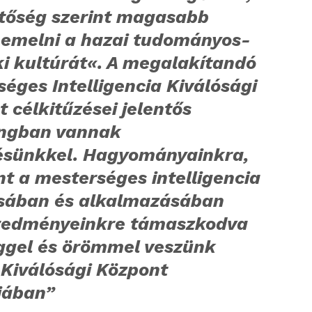
etőség szerint magasabb
e emelni a hazai tudományos-
i kultúrát«. A megalakítandó
éges Intelligencia Kiválósági
 célkitűzései jelentős
ngban vannak
ésünkkel. Hagyományainkra,
t a mesterséges intelligencia
sában és alkalmazásában
eredményeinkre támaszkodva
ggel és örömmel veszünk
 Kiválósági Központ
jában”