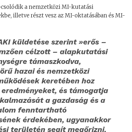
csolódik a nemzetközi MI-kutatási
e, illetve részt vesz az MI-oktatásában és MI-
KI küldetése szerint »erős –
emzően célzott – alapkutatási
nységre támaszkodva,
körű hazai és nemzetközi
működések keretében hoz
j eredményeket, és támogatja
lkalmazását a gazdaság és a
alom fenntartható
ésének érdekében, ugyanakkor
i területén segít megőrizni,