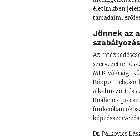
életünkben jelen
társadalmi erőfes
Jönnek az a
szabályozá
Az intézkedéscs
szervezetrendsze
MI Kiválósági Kö
Központ elsősor
alkalmazott és a
Koalíció a piacsz
funkcióban ökos
képzésszervezés
Dr. Palkovics Lá