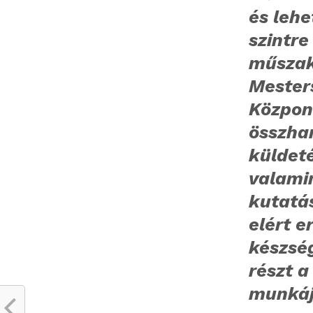
és leh
szintr
műszak
Mesters
Központ
összha
küldet
valamin
kutatá
elért 
készsé
részt a
munká