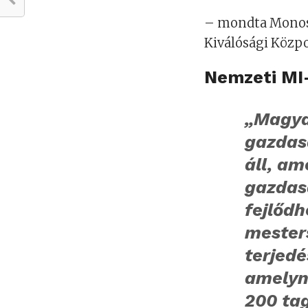
– mondta Monost
Kiválósági Közpo
Nemzeti MI-
„Magyar
gazdas
áll, a
gazdas
fejlődh
mesters
terjedé
amelyn
200 tag