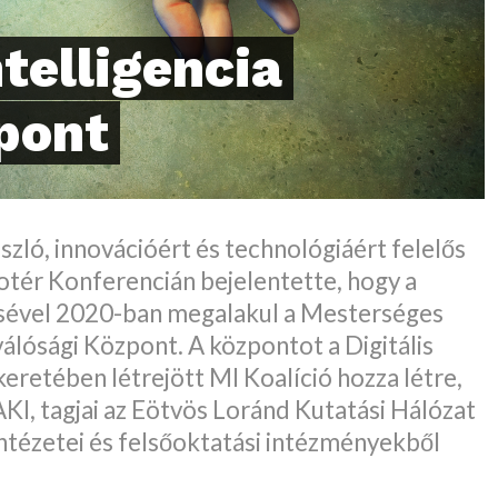
telligencia
pont
ászló, innovációért és technológiáért felelős
fotér Konferencián bejelentette, hogy a
sével 2020-ban megalakul a Mesterséges
iválósági Központ. A központot a Digitális
eretében létrejött MI Koalíció hozza létre,
KI, tagjai az Eötvös Loránd Kutatási Hálózat
ntézetei és felsőoktatási intézményekből