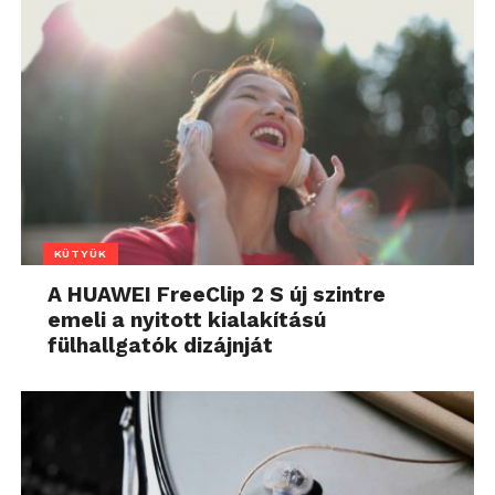
KÜTYÜK
A HUAWEI FreeClip 2 S új szintre
emeli a nyitott kialakítású
fülhallgatók dizájnját