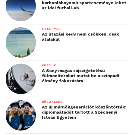
karbonlábnyomú sporteseménye lehet
az idei futball-vb
LIFESTYLE
Az utazási kedv nem csökken, csak
átalakul
KÜTYÜK
A Sony magas zajszigetelésű
fülmonitorokat mutat be a színpadi
élmény fokozására
BÜSZKESÉG
Az új mérnökgenerációt köszöntötték:
diplomaátadót tartott a Széchenyi
István Egyetem