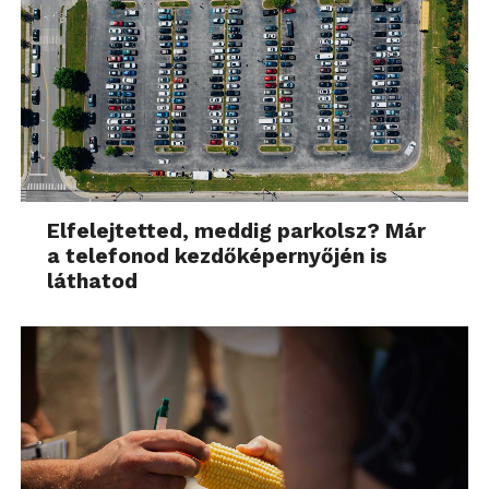
Elfelejtetted, meddig parkolsz? Már
a telefonod kezdőképernyőjén is
láthatod