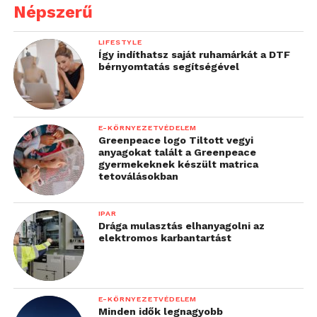
Népszerű
LIFESTYLE
Így indíthatsz saját ruhamárkát a DTF
bérnyomtatás segítségével
E-KÖRNYEZETVÉDELEM
Greenpeace logo Tiltott vegyi
anyagokat talált a Greenpeace
gyermekeknek készült matrica
tetoválásokban
IPAR
Drága mulasztás elhanyagolni az
elektromos karbantartást
E-KÖRNYEZETVÉDELEM
Minden idők legnagyobb