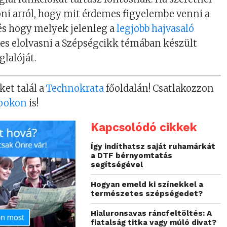
ni arról, hogy mit érdemes figyelembe venni a
 és hogy melyek jelenleg a
legjobb hajvasaló
es elolvasni a Szépségcikk témában készült
glalóját.
ket talál a
Technokrata
főoldalán! Csatlakozzon
ookon
is!
Kapcsolódó cikkek
Így indíthatsz saját ruhamárkát
a DTF bérnyomtatás
segítségével
Hogyan emeld ki színekkel a
természetes szépségedet?
Hialuronsavas ráncfeltöltés: A
fiatalság titka vagy múló divat?