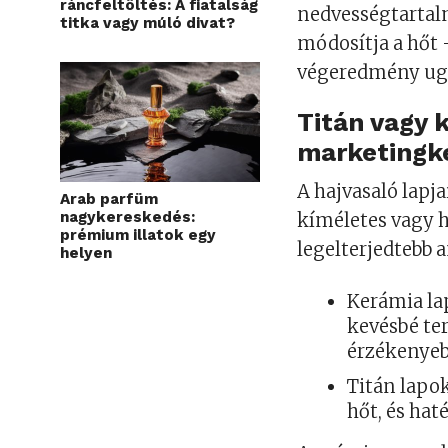
ráncfeltöltés: A fiatalság
nedvességtartal
titka vagy múló divat?
módosítja a hőt 
végeredmény ugy
Titán vagy
marketingk
A hajvasaló lapj
Arab parfüm
nagykereskedés:
kíméletes vagy 
prémium illatok egy
legelterjedtebb 
helyen
Kerámia la
kevésbé ter
érzékenyeb
Titán lapok
hőt, és ha