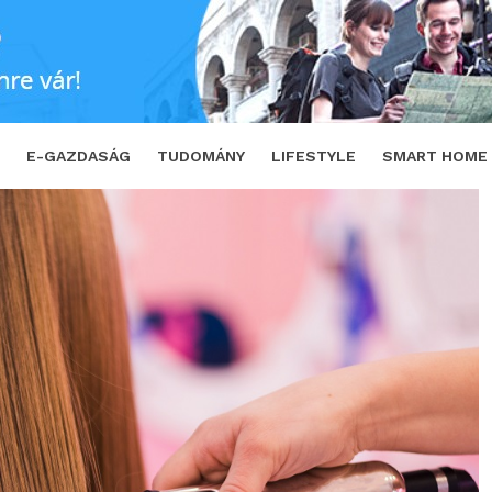
udnak ma a legfejlettebb modellek?
SH
E-GAZDASÁG
TUDOMÁNY
LIFESTYLE
SMART HOME