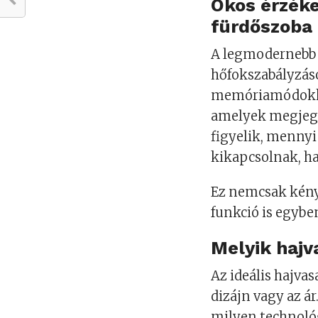
Okos érzékel
fürdőszoba 
A legmodernebb 
hőfokszabályzáso
memóriamódokkal
amelyek megjegy
figyelik, mennyi
kikapcsolnak, ha
Ez nemcsak kény
funkció is egybe
Melyik hajv
Az ideális hajvas
dizájn vagy az ár
milyen technológ