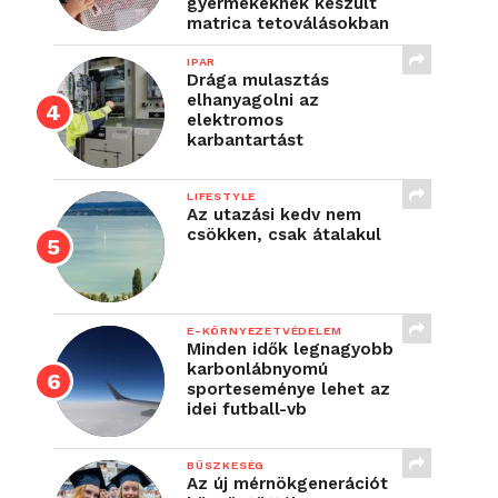
gyermekeknek készült
matrica tetoválásokban
IPAR
Drága mulasztás
elhanyagolni az
elektromos
karbantartást
LIFESTYLE
Az utazási kedv nem
csökken, csak átalakul
E-KÖRNYEZETVÉDELEM
Minden idők legnagyobb
karbonlábnyomú
sporteseménye lehet az
idei futball-vb
BÜSZKESÉG
Az új mérnökgenerációt