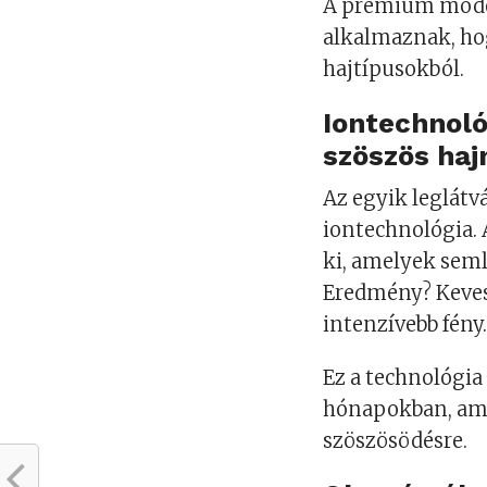
A prémium model
alkalmaznak, hog
hajtípusokból.
Iontechnol
szöszös haj
Az egyik leglátv
iontechnológia. 
ki, amelyek semle
Eredmény? Kevese
intenzívebb fény
Ez a technológia
hónapokban, amik
szöszösödésre.