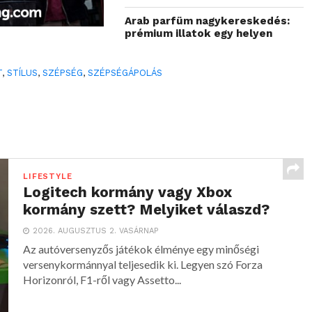
Arab parfüm nagykereskedés:
prémium illatok egy helyen
T
,
STÍLUS
,
SZÉPSÉG
,
SZÉPSÉGÁPOLÁS
LIFESTYLE
Logitech kormány vagy Xbox
kormány szett? Melyiket válaszd?
2026. AUGUSZTUS 2. VASÁRNAP
Az autóversenyzős játékok élménye egy minőségi
versenykormánnyal teljesedik ki. Legyen szó Forza
Horizonról, F1-ről vagy Assetto...