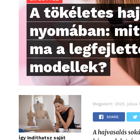
A tökéletes ha
nyomában: mit
ma a legfejlet
modellek?
Megjelent:
2025. július
SHARE
A hajvasalás soká
Így indíthatsz saját