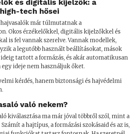
ők és digitális kijelzők: a
high-tech hősei
hajvasalók már túlmutatnak a
n. Okos érzékelőkkel, digitális kijelzőkkel és
 is fel vannak szerelve. Vannak modellek,
zik a legutóbb használt beállításokat, mások
 ideig tartott a formázás, és akár automatikusan
 egy ideje nem használjuk őket.
elmi kérdés, hanem biztonsági és hajvédelmi
n.
asaló való nekem?
aló kiválasztása ma már jóval többről szól, mint a
. Számít a hajtípus, a formázási szokásaid és az is,
iai funkciókat tartasz fontosnak. Ha szeretnél