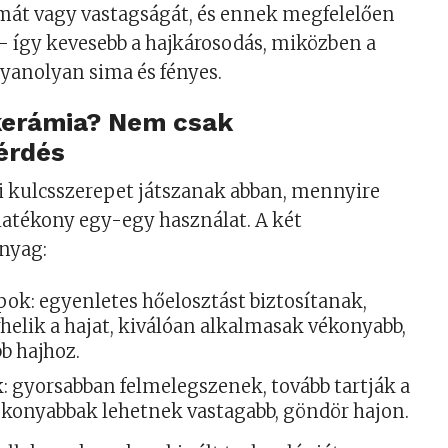
mát vagy vastagságát, és ennek megfelelően
– így kevesebb a hajkárosodás, miközben a
anolyan sima és fényes.
 kerámia? Nem csak
érdés
ai kulcsszerepet játszanak abban, mennyire
hatékony egy-egy használat. A két
anyag:
pok: egyenletes hőelosztást biztosítanak,
helik a hajat, kiválóan alkalmasak vékonyabb,
b hajhoz.
: gyorsabban felmelegszenek, tovább tartják a
tékonyabbak lehetnek vastagabb, göndör hajon.