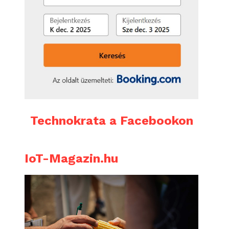
Technokrata a Facebookon
IoT-Magazin.hu