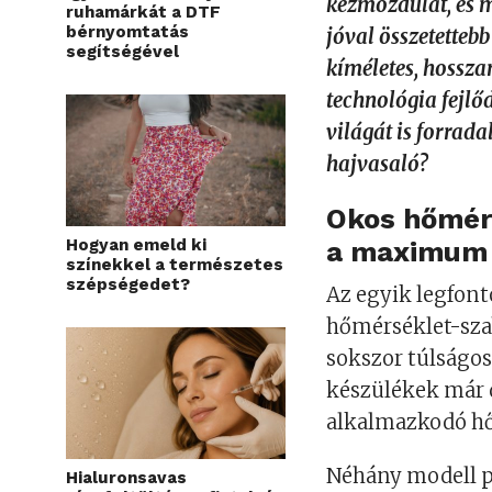
kézmozdulat, és 
ruhamárkát a DTF
bérnyomtatás
jóval összetette
segítségével
kíméletes, hossza
technológia fejlő
világát is forrad
hajvasaló?
Okos hőmér
Hogyan emeld ki
a maximum
színekkel a természetes
szépségedet?
Az egyik legfont
hőmérséklet-szab
sokszor túlságo
készülékek már 
alkalmazkodó hő
Néhány modell pé
Hialuronsavas