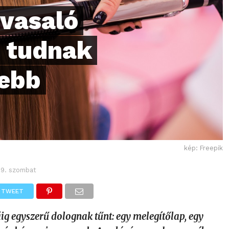
jvasaló
 tudnak
tebb
kép: Freepik
 19. szombat
TWEET
ig egyszerű dolognak tűnt: egy melegítőlap, egy