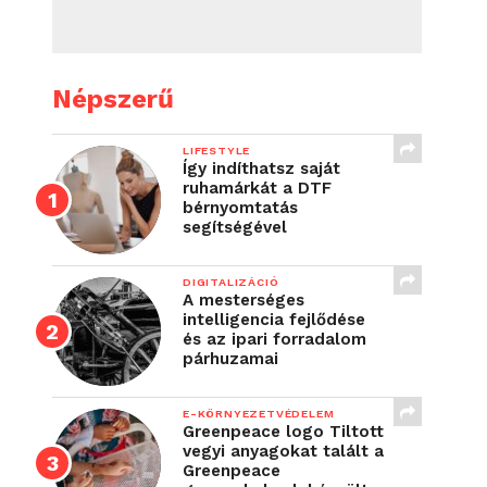
Népszerű
LIFESTYLE
Így indíthatsz saját
ruhamárkát a DTF
bérnyomtatás
segítségével
DIGITALIZÁCIÓ
A mesterséges
intelligencia fejlődése
és az ipari forradalom
párhuzamai
E-KÖRNYEZETVÉDELEM
Greenpeace logo Tiltott
vegyi anyagokat talált a
Greenpeace