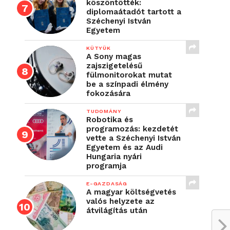
köszöntötték:
diplomaátadót tartott a
Széchenyi István
Egyetem
KÜTYÜK
A Sony magas
zajszigetelésű
fülmonitorokat mutat
be a színpadi élmény
fokozására
TUDOMÁNY
Robotika és
programozás: kezdetét
vette a Széchenyi István
Egyetem és az Audi
Hungaria nyári
programja
E-GAZDASÁG
A magyar költségvetés
valós helyzete az
átvilágítás után