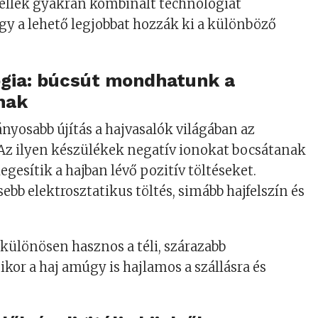
lek gyakran kombinált technológiát
y a lehető legjobbat hozzák ki a különböző
ógia: búcsút mondhatunk a
nak
ányosabb újítás a hajvasalók világában az
Az ilyen készülékek negatív ionokat bocsátanak
gesítik a hajban lévő pozitív töltéseket.
bb elektrosztatikus töltés, simább hajfelszín és
.
 különösen hasznos a téli, szárazabb
or a haj amúgy is hajlamos a szállásra és