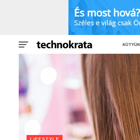
A tökéletes hajvasaló nyomában: mit t
KÜTYÜK
LIFESTYLE