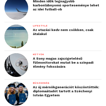
Minden idők legnagyobb
karbonlábnyomú sporteseménye lehet
az idei futball-vb
LIFESTYLE
Az utazási kedv nem csökken, csak
átalakul
KÜTYÜK
A Sony magas zajszigetelésű
fülmonitorokat mutat be a színpadi
élmény fokozására
BÜSZKESÉG
Az új mérnökgenerációt köszöntötték:
diplomaátadót tartott a Széchenyi
István Egyetem