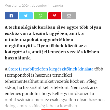
Megjelent:
2024. december 11. szerda
A technológiák korában élve egyre több olyan
eszköz van a kezünk ügyében, amik a
mindennapokat nagymértékben
megkönnyítik. Ilyen többek között az a
kategória is, amit jellemzően vezetés közben
használunk.
A
Store11 mobiltelefon kiegészítőinek kínálata
több
szempontból is hasznos termékkel
tehermentesíthet minket vezetés közben. Főleg
akkor, ha használni kell a telefont. Nem csak arra
érdemes gondolni, hogy kell egy tartókonzol a
mobil számára, mert ez csak egyetlen olyan hasznos
dolog, amire szükség lehet a kocsiban.