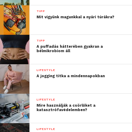
Csatlakozzon hozzánk a
Facebookon
is!
TIPP
Mit vigyünk magunkkal a nyári túrákra?
TIPP
A puffadás hátterében gyakran a
bélmikrobiom áll
LIFESTYLE
A jogging titka a mindennapokban
LIFESTYLE
Mire használják a csörlőket a
katasztrófavédelemben?
LIFESTYLE