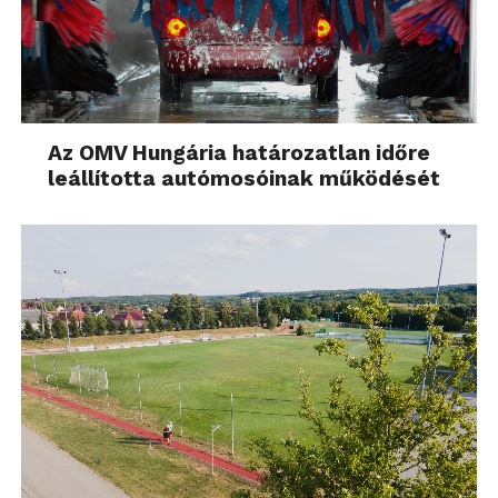
Az OMV Hungária határozatlan időre
leállította autómosóinak működését