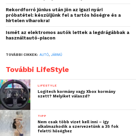
többi pedig már a készülék feladata, mert így
Rekordforró június után jön az igazi nyári
biztonságosan kezelhető a hívásindítás és a fogadás.
próbatétel: készüljünk fel a tartós hőségre és a
hirtelen viharokra!
Nem utolsósorban pedig sokkal kisebb eséllyel
Ismét az elektromos autók lettek a legdrágábbak a
okozhatunk balesetet, ha megfelelő fókusszal
használtautó-piacon
tudunk a forgalomra koncentrálni és a hatósági
bírságot is elkerülhetjük általa. Az okostelefonok ma
TOVÁBBI CIKKEK:
AUTÓ
,
JÁRMŰ
már kivétel nélkül alkalmasak erre a funkcióra, ami
pedig mindenki számára elérhetővé teszi a
További LifeStyle
kihangosítók használatát.
Milyen előnyökkel
LIFESTYLE
Logitech kormány vagy Xbox kormány
számolhatunk?
szett? Melyiket válaszd?
A fentiek tudatában talán a leghasznosabb
képessége, hogy nincs szükség a kezünkre ilyen
TIPP
téren, ami így kizárólag a kormányra és a
Nem csak több vizet kell inni – így
alkalmazkodik a szervezetünk a 35 fok
sebességváltóra orientálódhat. Ez teszi lehetővé,
feletti hőséghez