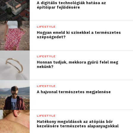
A digitális technológiák hatása az
építőipar fejlődésére
LIFESTYLE
Hogyan emeld ki színekkel a természetes
szépségedet?
LIFESTYLE
Honnan tudjuk, mekkora gyűrű felel meg
nekünk?
LIFESTYLE
A hajvonal természetes megjelenése
LIFESTYLE
Hatékony megoldások az atópiás bőr
kezelésére természetes alapanyagokkal