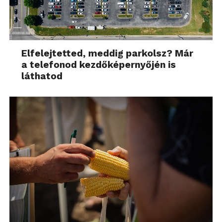
Elfelejtetted, meddig parkolsz? Már
a telefonod kezdőképernyőjén is
láthatod