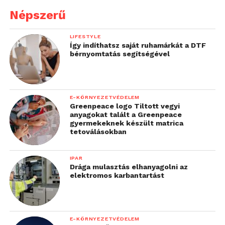
Népszerű
LIFESTYLE
Így indíthatsz saját ruhamárkát a DTF
bérnyomtatás segítségével
E-KÖRNYEZETVÉDELEM
Greenpeace logo Tiltott vegyi
anyagokat talált a Greenpeace
gyermekeknek készült matrica
tetoválásokban
IPAR
Drága mulasztás elhanyagolni az
elektromos karbantartást
E-KÖRNYEZETVÉDELEM