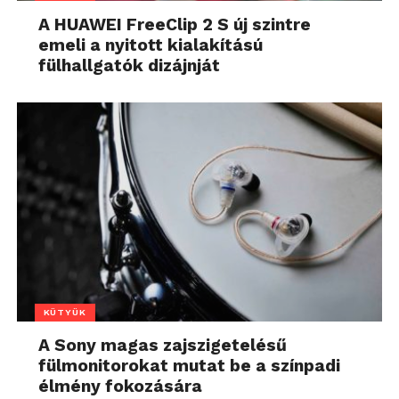
A HUAWEI FreeClip 2 S új szintre
emeli a nyitott kialakítású
fülhallgatók dizájnját
KÜTYÜK
A Sony magas zajszigetelésű
fülmonitorokat mutat be a színpadi
élmény fokozására