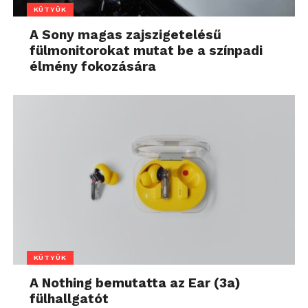
KÜTYÜK
A Sony magas zajszigetelésű
fülmonitorokat mutat be a színpadi
élmény fokozására
KÜTYÜK
A Nothing bemutatta az Ear (3a)
fülhallgatót