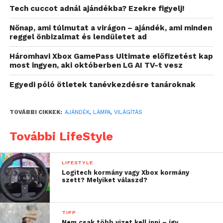
lámpa kábeljébe.
Tech cuccot adnál ajándékba? Ezekre figyelj!
De akkor is nagyon praktikus lehet, ha szeretnénk a
Nőnap, ami túlmutat a virágon – ajándék, ami minden
reggel önbizalmat és lendületet ad
lámpát áthelyezni, hiszen nincs szükségünk a
működtetéséhez konnektorra, így akár közvetlenül
Háromhavi Xbox GamePass Ultimate előfizetést kap
az ágy mellé is tehetjük egy kisasztalra vagy az
most ingyen, aki októberben LG AI TV-t vesz
éjjeliszekrényre anélkül, hogy konnektort foglalna.
Egyedi póló ötletek tanévkezdésre tanároknak
Az érintőgombos LED-világítás három különböző
szín lehetőségét kínálja: fehér, sárga és holdszín. Így
TOVÁBBI CIKKEK:
AJÁNDÉK
,
LÁMPA
,
VILÁGÍTÁS
a kedvünknek megfelelően tudjuk variálni a lámpa
További LifeStyle
fényének színét és hangulatát. Energiatakarékos
működésének köszönhetően pedig igen kevés
energiát fogyaszt, így környezetbarát módon
LIFESTYLE
oldhatjuk meg az esti hangulatvilágításunkat.
Logitech kormány vagy Xbox kormány
szett? Melyiket válaszd?
Ajándék minden alkalomra
TIPP
Ha nincs ötletünk arra, hogy egy-egy jeles nap
Nem csak több vizet kell inni – így