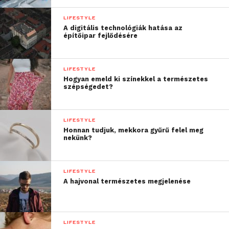
LIFESTYLE
A digitális technológiák hatása az
építőipar fejlődésére
LIFESTYLE
Hogyan emeld ki színekkel a természetes
szépségedet?
LIFESTYLE
Honnan tudjuk, mekkora gyűrű felel meg
nekünk?
LIFESTYLE
A hajvonal természetes megjelenése
LIFESTYLE