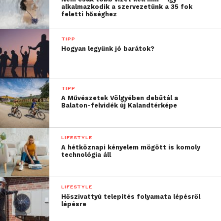
alkalmával mivel kedveskedjünk szerettünknek, a
alkalmazkodik a szervezetünk a 35 fok
feletti hőséghez
holdlámpa kiváló ajándék lehet. Legyen szó
születésnapról, névnapról vagy évfordulóról, ezzel az
TIPP
ajándékkal egészen biztosan nem tudunk
Hogyan legyünk jó barátok?
melléfogni.
Ha nincs olyan fotó, amelyet szívesen látnánk
viszont a lámpa fényében, akkor akár a kedvenc
TIPP
A Művészetek Völgyében debütál a
idézetünket is megadhatjuk a rendeléskor, így
Balaton-felvidék új Kalandtérképe
minden este újra és újra láthatjuk azt elalvás előtt.
Egy személyes üzenettel abszolút személyre
LIFESTYLE
szabhatjuk az ajándékot, így igazán meghitt
A hétköznapi kényelem mögött is komoly
technológia áll
pillanatot okozva az ünnepeltnek. Választhatunk
akár egy kedvenc családi fotót vagy egy romantikus
pillanatban elkapott pillanatot is megörökíthetünk a
LIFESTYLE
lámpán, így minden este mosolyogva tudnak
Hőszivattyú telepítés folyamata lépésről
lépésre
ránézni a szeretteink, és biztosan eszükbe fogunk