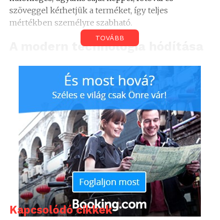
szöveggel kérhetjük a terméket, így teljes
mértékben személyre szabható.
TOVÁBB
A modern technológia hódítása
a kézműves termékek piacán
A Namely.hu holdlámpái nemcsak mutatós, de
praktikus darabok is. Tölthető akkumulátorral
vannak ellátva, amely laptopról, telefontöltőről vagy
bármilyen egyéb USB-csatlakozóval szerelt
eszközről feltölthető. Így nem kell aggódnunk
amiatt, hogy lemerül az elem vagy folyamatosan
áram alatt kell tartanunk a lámpánkat éjszaka.
Ez különösen nagy előny kisgyermekek szobájában,
ahol nem kell figyelnünk a lámpa kábeljére és akár
egész éjszaka is éghet a kis holdlámpa anélkül, hogy
Kapcsolódó cikkek
a gyermek az éjszakai járkáláskor beleakadhatna a