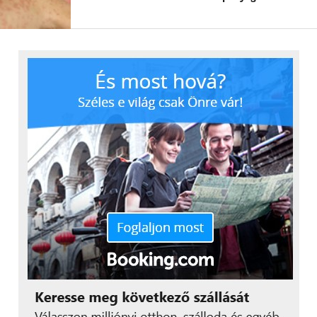
Mesterséges valóságok:
olyan új
világban élünk, amelyben a valóság
sokszor mesterségesen generált. Az
arcok lecserélése és a hangszimuláció
egyre hihetőbb szintetikus valóságot
teremt, ezért a vállalatoknak ki kell
dolgozniuk, hogy miként tudják
hasznosítani ezt a mesterséges
technológiát, és hogyan kezelhetik a
felmerülő veszélyeket.
“A számos területet
forradalmasító,
tartalmas és
figyelemfelkeltő tervezés
lehetőségei most