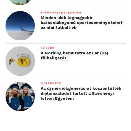
E-KÖRNYEZETVÉDELEM
Minden idők legnagyobb
karbonlábnyomú sporteseménye lehet
az idei futball-vb
KÜTYÜK
A Nothing bemutatta az Ear (3a)
fülhallgatót
BÜSZKESÉG
Az új mérnökgenerációt köszöntötték:
diplomaátadót tartott a Széchenyi
István Egyetem