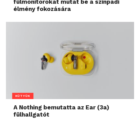
fülmonitorokat mutat be a színpadi
élmény fokozására
KÜTYÜK
A Nothing bemutatta az Ear (3a)
fülhallgatót