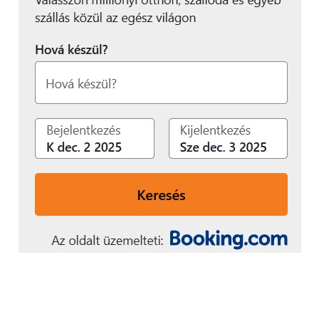
nagyobb hangsúlyt
kapnak, mint valaha.
Egy
kreatív forradalom
csúcsán állunk:
lehetőségünk van arra,
hogy újragondoljuk
termékeinket és
szolgáltatásainkat annak
érdekében, hogy
gondoskodjunk
világunkról és a benne
élőkről.”
– mondta Mark Curtis, a Fjord társalapítója és