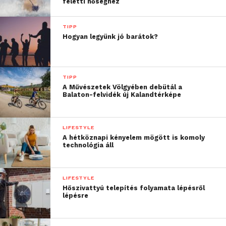
feletti hőséghez
képesek legyünk jobbá
TIPP
tenni a dolgokat. Úgy
Hogyan legyünk jó barátok?
gondoljuk, – és a
legfrissebb trendek is ezt
TIPP
támasztják alá – hogy
A Művészetek Völgyében debütál a
Balaton-felvidék új Kalandtérképe
ügyfeleinknek minden
esetben a legjobb
LIFESTYLE
felhasználói élményt kell
A hétköznapi kényelem mögött is komoly
nyújtanunk – olyan
technológia áll
élményt, amely jobbá,
hatékonyabbá és
LIFESTYLE
Hőszivattyú telepítés folyamata lépésről
értelmesebbé teszi az
lépésre
emberek életét.”