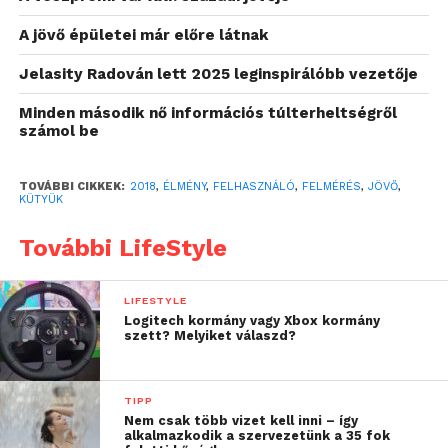
szolgáltatásokat és élményeket teremtsünk, amikre
az emberek igazán vágynak és amelyeket
A jövő épületei már előre látnak
értékelnek.
Jelasity Radován lett 2025 leginspirálóbb vezetője
„2019-ben azok a
Minden második nő információs túlterheltségről
számol be
vállalatok kerülnek
előtérbe, akik értékes és
TOVÁBBI CIKKEK:
2018
,
ÉLMÉNY
,
FELHASZNÁLÓ
,
FELMÉRÉS
,
JÖVŐ
,
KÜTYÜK
a fontos dolgokat
nyújtanak az
További LifeStyle
egyéneknek, és általában
LIFESTYLE
a világnak is.
Az
Logitech kormány vagy Xbox kormány
szett? Melyiket válaszd?
értékteremtés nem
egyszerűen a
TIPP
növekedésből fakad,
Nem csak több vizet kell inni – így
alkalmazkodik a szervezetünk a 35 fok
hanem abból, hogy