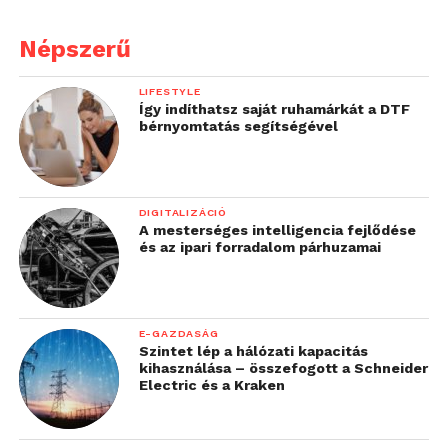
ügyfélkapcsolati igazgatója.
Népszerű
LIFESTYLE
Így indíthatsz saját ruhamárkát a DTF
bérnyomtatás segítségével
DIGITALIZÁCIÓ
A mesterséges intelligencia fejlődése
és az ipari forradalom párhuzamai
E-GAZDASÁG
Szintet lép a hálózati kapacitás
kihasználása – összefogott a Schneider
Electric és a Kraken