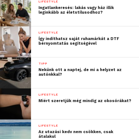
LIFESTYLE
Ingatlankeresés: lakás vagy ház illik
– mondta Brian Whipple, az Accenture Interactive
leginkább az életstílusodhoz?
ügyvezető igazgatója.
A
Fjord Trends 2019
hét olyan
LIFESTYLE
Így indíthatsz saját ruhamárkát a DTF
irányvonalat fogalmaz meg,
bérnyomtatás segítségével
amelyek az élmények új
generációját alakítják a jövőben, és
TIPP
gyakorlati tanácsokkal is szolgálnak
Nekünk ott a naptej, de mi a helyzet az
a vállalatok számára, hogy
autónkkal?
felkészüljenek az előttük álló
lehetőségekre:
LIFESTYLE
Miért szeretjük még mindig az okosórákat?
A csönd aranyat ér:
a munkavállalók
túlterheltsége már egészségügyi
problémákat okoz. A különböző
termékeket és márkákat tudatosan kell
LIFESTYLE
Az utazási kedv nem csökken, csak
eljuttatni a nyugalomra vágyó
átalakul