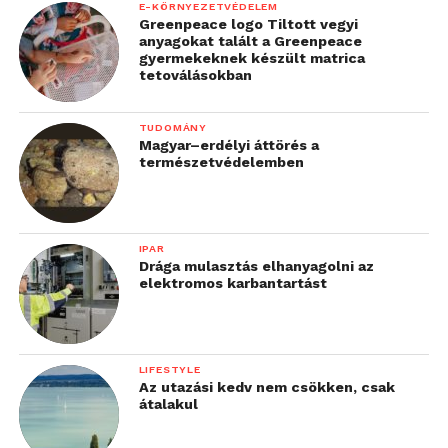
E-KÖRNYEZETVÉDELEM
Greenpeace logo Tiltott vegyi
anyagokat talált a Greenpeace
gyermekeknek készült matrica
tetoválásokban
TUDOMÁNY
Magyar–erdélyi áttörés a
természetvédelemben
IPAR
Drága mulasztás elhanyagolni az
elektromos karbantartást
LIFESTYLE
Az utazási kedv nem csökken, csak
átalakul