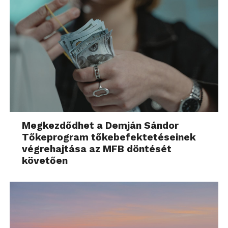
Megkezdődhet a Demján Sándor
Tőkeprogram tőkebefektetéseinek
végrehajtása az MFB döntését
követően