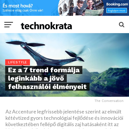
LIFESTYLE
Ez a 7 trend formálja
leginkább a jövő
felhasználói élményeit
The Conversation
Az Accenture legfrissebb jelentése szerint az elmúlt
kétévtized gyors technológiai fejlődése és innovációi
következtében fellépő digitális zaj hatásaként itt az