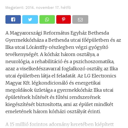
Megjelent:
2014. november 17. hétfő
A Magyarországi Református Egyház Bethesda
Gyermekkórháza a Bethesda utcai főépületben és az
Ilka utcai Lórántffy-részlegben végzi gyógyító
tevékenységét. A kórház három osztálya, a
neurológia, a rehabilitáció és a pszichoszomatika,
azaz a viselkedészavarral foglalkozó osztály, az Ilka
utcai épületben látja el feladatát. Az LG Electronics
Magyar Kft. légkondicionáló és energetikai
megoldások üzletága a gyermekkórház Ilka utcai
épületének hűtését és fűtési rendszerének
kiegészítését biztosította, ami az épület mindkét
emeletének három kórházi osztályát érinti.
A 15 millió forintos adomány keretében kiépített