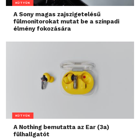
KÜTYÜK
A Sony magas zajszigetelésű
fülmonitorokat mutat be a színpadi
élmény fokozására
KÜTYÜK
A Nothing bemutatta az Ear (3a)
fülhallgatót