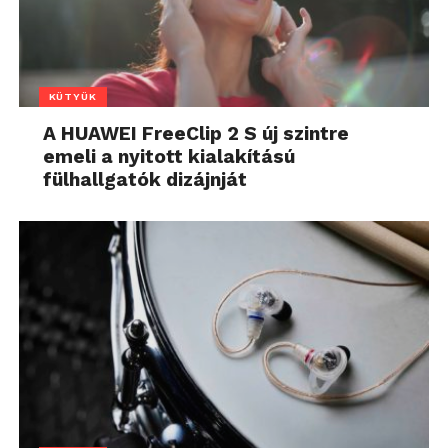
KÜTYÜK
A HUAWEI FreeClip 2 S új szintre
emeli a nyitott kialakítású
fülhallgatók dizájnját