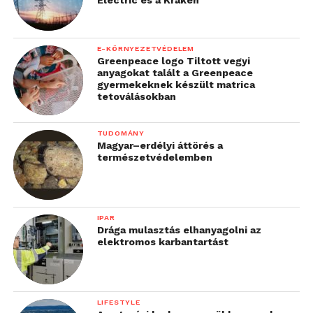
Electric és a Kraken
E-KÖRNYEZETVÉDELEM
Greenpeace logo Tiltott vegyi
anyagokat talált a Greenpeace
gyermekeknek készült matrica
tetoválásokban
TUDOMÁNY
Magyar–erdélyi áttörés a
természetvédelemben
IPAR
Drága mulasztás elhanyagolni az
elektromos karbantartást
LIFESTYLE