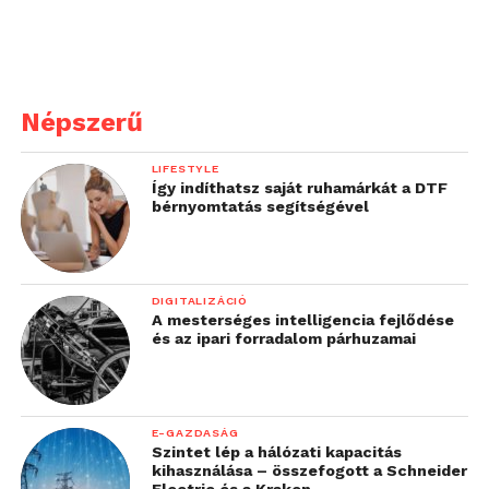
Népszerű
LIFESTYLE
Így indíthatsz saját ruhamárkát a DTF
bérnyomtatás segítségével
DIGITALIZÁCIÓ
A mesterséges intelligencia fejlődése
és az ipari forradalom párhuzamai
E-GAZDASÁG
Szintet lép a hálózati kapacitás
kihasználása – összefogott a Schneider