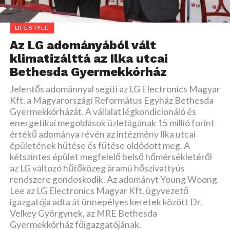
LIFESTYLE
Az LG adományából vált
klimatizálttá az Ilka utcai
Bethesda Gyermekkórház
Jelentős adománnyal segíti az LG Electronics Magyar
Kft. a Magyarországi Református Egyház Bethesda
Gyermekkórházát. A vállalat légkondicionáló és
energetikai megoldások üzletágának 15 millió forint
értékű adománya révén az intézmény Ilka utcai
épületének hűtése és fűtése oldódott meg. A
kétszintes épület megfelelő belső hőmérsékletéről
az LG változó hűtőközeg áramú hőszivattyús
rendszere gondoskodik. Az adományt Young Woong
Lee az LG Electronics Magyar Kft. ügyvezető
igazgatója adta át ünnepélyes keretek között Dr.
Velkey Györgynek, az MRE Bethesda
Gyermekkórház főigazgatójának.