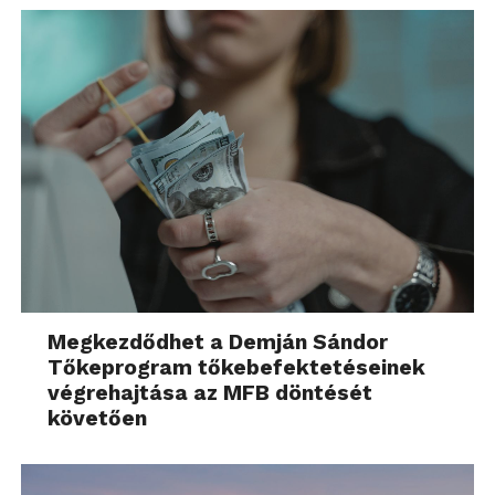
Megkezdődhet a Demján Sándor
Tőkeprogram tőkebefektetéseinek
végrehajtása az MFB döntését
követően