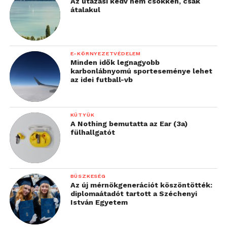
Az utazási kedv nem csökken, csak
átalakul
E-KÖRNYEZETVÉDELEM
Minden idők legnagyobb
karbonlábnyomú sporteseménye lehet
az idei futball-vb
KÜTYÜK
A Nothing bemutatta az Ear (3a)
fülhallgatót
BÜSZKESÉG
Az új mérnökgenerációt köszöntötték:
diplomaátadót tartott a Széchenyi
István Egyetem