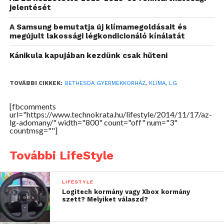
jelentését
A Samsung bemutatja új klímamegoldásait és
megújult lakossági légkondicionáló kínálatát
„Regionális társadalmi felelősségvállalási stratégiánk
keretében olyan gyermek-egészségügyi intézményeket
Kánikula kapujában kezdünk csak hűteni
támogatunk LG légkondicionálókkal, amelyek ezáltal
kényelmesebb környezetet tudnak biztosítani az ott
TOVÁBBI CIKKEK:
BETHESDA GYERMEKKORHÁZ
,
KLÍMA
,
LG
gyógyuló gyermekek számára. Idén egy szerbiai
gyermekkórház mellett, a miskolci Borsod-Abaúj-
[fbcomments
url="https://www.technokrata.hu/lifestyle/2014/11/17/az-
Zemplén Megyei Kórház és Egyetemi Oktató Kórház
lg-adomany/" width="800" count="off" num="3"
Koraszülött-Újszülöttpathológiai osztálya kapott
countmsg=""]
hasonló készülékeket és most az MRE Bethesda
További LifeStyle
Gyermekkórház korszerűsítheti épületét adományunk
által”
— mondta el Jae Won Yu az LG Electronics
Magyar Kft. légkondicionáló és energetikai
LIFESTYLE
megoldások üzletágának vezetője.
Logitech kormány vagy Xbox kormány
szett? Melyiket válaszd?
Young Woong Lee az LG Electronics Magyar Kft.