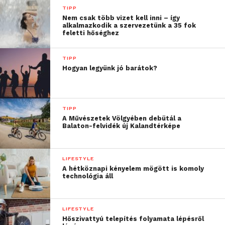
ügyvezető igazgatója hozzátette —
„A jövőbe vetett
TIPP
hit, a jelen fiataljaiba vetett hit, ezért arra törekszünk,
Nem csak több vizet kell inni – így
alkalmazkodik a szervezetünk a 35 fok
hogy minél több gyermek-egészségügyi intézményt
feletti hőséghez
segítsünk termékeinkkel hosszú távon. Mi így kívánunk
felelős vállalati magatartást tanúsítani, abban a
TIPP
környezetben, ahol immár 20 éve működünk.”
Hogyan legyünk jó barátok?
TIPP
A Művészetek Völgyében debütál a
Balaton-felvidék új Kalandtérképe
LIFESTYLE
A hétköznapi kényelem mögött is komoly
technológia áll
LIFESTYLE
Hőszivattyú telepítés folyamata lépésről