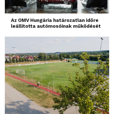
Az OMV Hungária határozatlan időre
leállította autómosóinak működését