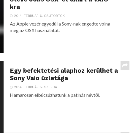
kra
2014. FEBRUÁR 6. CSÜTÖRTÖK
Az Apple vezér egyedül a Sony-nak engedte volna
meg az OSX használatát.
Egy befektetési alaphoz kerülhet a
Sony Vaio üzletága
2014. FEBRUÁR 5. SZERDA
Hamarosan elbúcsúzhatunk a patinás névtől.