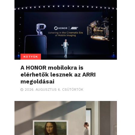
KÜTYÜK
A HONOR mobilokra is
elérhetők lesznek az ARRI
megoldásai
2026. AUGUSZTUS 6. CSÜTÖRTÖK