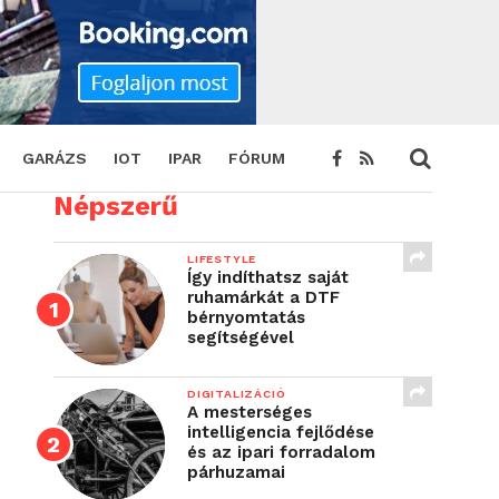
GARÁZS
IOT
IPAR
FÓRUM
Népszerű
LIFESTYLE
Így indíthatsz saját
ruhamárkát a DTF
bérnyomtatás
segítségével
DIGITALIZÁCIÓ
A mesterséges
intelligencia fejlődése
és az ipari forradalom
párhuzamai