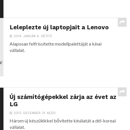
Leleplezte új laptopjait a Lenovo
2014. JANUÁR 6. HÉTFŐ
Alaposan felfrissítette modellpalettáját a kínai
vállalat.
Új számítógépekkel zárja az évet az
LG
2013. DECEMBER 31. KEDD
Három új készülékkel bővítette kínálatát a dél-koreai
vállalat.