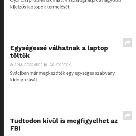
kijelzős laptopok termelését.
Egységessé válhatnak a laptop
töltők
2013. DECEMBER 19. CSÜTÖRTÖK
Svácjban már megkezdték egy egységes szabvány
kidolgozását.
Tudtodon kívül is megfigyelhet az
FBI