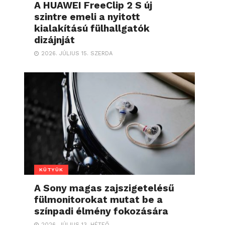
A HUAWEI FreeClip 2 S új
szintre emeli a nyitott
kialakítású fülhallgatók
dizájnját
2026. JÚLIUS 15. SZERDA
KÜTYÜK
A Sony magas zajszigetelésű
fülmonitorokat mutat be a
színpadi élmény fokozására
2026. JÚLIUS 13. HÉTFŐ