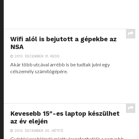
Wifi alól is bejutott a gépekbe az
NSA
2013. DECEMBER 31. KEDD
Akár több utcával arrébb is be tudtak jutni egy
célszemély számítógépére.
Kevesebb 15″-es laptop készülhet
az év elején
2013. DECEMBER 30. HÉTFŐ
Gyártási problémák miatt visszafoghatják a nagyobb