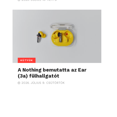
KÜTYÜK
A Nothing bemutatta az Ear
(3a) fülhallgatót
2026. JÚLIUS 9. CSÜTÖRTÖK