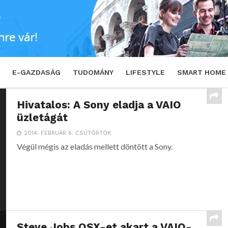
E-GAZDASÁG
TUDOMÁNY
LIFESTYLE
SMART HOME
Hivatalos: A Sony eladja a VAIO
üzletágát
2014. FEBRUÁR 6. CSÜTÖRTÖK
Végül mégis az eladás mellett döntött a Sony.
Steve Jobs OSX-et akart a VAIO-