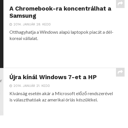
A Chromebook-ra koncentrálhat a
Samsung
2014. JANUÁR 28. KEDD
Otthagyhatja a Windows alapú laptopok piacát a dél-
koreai vállalat.
Újra kínál Windows 7-et a HP
2014. JANUÁR 21. KEDD
Kívánság esetén akár a Microsoft előző rendszerével
is választhatóak az amerikai óriás készülékei.