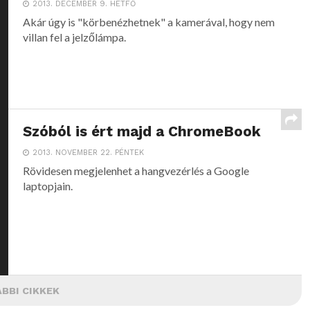
2013. DECEMBER 9. HÉTFŐ
Akár úgy is "körbenézhetnek" a kamerával, hogy nem
villan fel a jelzőlámpa.
Szóból is ért majd a ChromeBook
2013. NOVEMBER 22. PÉNTEK
Rövidesen megjelenhet a hangvezérlés a Google
laptopjain.
BBI CIKKEK