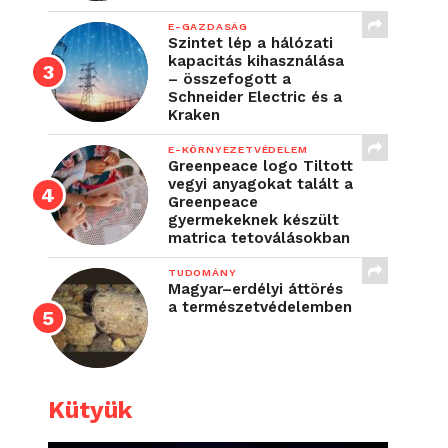
E-GAZDASÁG
Szintet lép a hálózati
kapacitás kihasználása
– összefogott a
Schneider Electric és a
Kraken
E-KÖRNYEZETVÉDELEM
Greenpeace logo Tiltott
vegyi anyagokat talált a
Greenpeace
gyermekeknek készült
matrica tetoválásokban
TUDOMÁNY
Magyar–erdélyi áttörés
a természetvédelemben
Kütyük